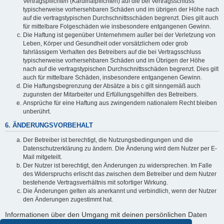
Vertragspflichten (Kardinalpflichten) auf die bei Vertragsschluss
typischerweise vorhersehbaren Schäden und im übrigen der Höhe nach
auf die vertragstypischen Durchschnittsschäden begrenzt. Dies gilt auch
für mittelbare Folgeschäden wie insbesondere entgangenen Gewinn.
Die Haftung ist gegenüber Unternehmern außer bei der Verletzung von
Leben, Körper und Gesundheit oder vorsätzlichem oder grob
fahrlässigem Verhalten des Betreibers auf die bei Vertragsschluss
typischerweise vorhersehbaren Schäden und im Übrigen der Höhe
nach auf die vertragstypischen Durchschnittsschäden begrenzt. Dies gilt
auch für mittelbare Schäden, insbesondere entgangenen Gewinn.
Die Haftungsbegrenzung der Absätze a bis c gilt sinngemäß auch
zugunsten der Mitarbeiter und Erfüllungsgehilfen des Betreibers.
Ansprüche für eine Haftung aus zwingendem nationalem Recht bleiben
unberührt.
6. ÄNDERUNGSVORBEHALT
Der Betreiber ist berechtigt, die Nutzungsbedingungen und die
Datenschutzerklärung zu ändern. Die Änderung wird dem Nutzer per E-
Mail mitgeteilt.
Der Nutzer ist berechtigt, den Änderungen zu widersprechen. Im Falle
des Widerspruchs erlischt das zwischen dem Betreiber und dem Nutzer
bestehende Vertragsverhältnis mit sofortiger Wirkung.
Die Änderungen gelten als anerkannt und verbindlich, wenn der Nutzer
den Änderungen zugestimmt hat.
Informationen über den Umgang mit deinen persönlichen Daten