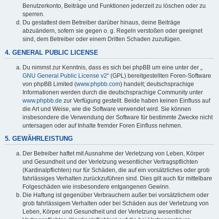
Benutzerkonto, Beiträge und Funktionen jederzeit zu löschen oder zu
sperren.
Du gestattest dem Betreiber darüber hinaus, deine Beiträge
abzuändern, sofern sie gegen o. g. Regeln verstoßen oder geeignet
sind, dem Betreiber oder einem Dritten Schaden zuzufügen.
4. GENERAL PUBLIC LICENSE
Du nimmst zur Kenntnis, dass es sich bei phpBB um eine unter der „
GNU General Public License v2
“ (GPL) bereitgestellten Foren-Software
von phpBB Limited (
www.phpbb.com
) handelt; deutschsprachige
Informationen werden durch die deutschsprachige Community unter
www.phpbb.de
zur Verfügung gestellt. Beide haben keinen Einfluss auf
die Art und Weise, wie die Software verwendet wird. Sie können
insbesondere die Verwendung der Software für bestimmte Zwecke nicht
untersagen oder auf Inhalte fremder Foren Einfluss nehmen.
5. GEWÄHRLEISTUNG
Der Betreiber haftet mit Ausnahme der Verletzung von Leben, Körper
und Gesundheit und der Verletzung wesentlicher Vertragspflichten
(Kardinalpflichten) nur für Schäden, die auf ein vorsätzliches oder grob
fahrlässiges Verhalten zurückzuführen sind. Dies gilt auch für mittelbare
Folgeschäden wie insbesondere entgangenen Gewinn.
Die Haftung ist gegenüber Verbrauchern außer bei vorsätzlichem oder
grob fahrlässigem Verhalten oder bei Schäden aus der Verletzung von
Leben, Körper und Gesundheit und der Verletzung wesentlicher