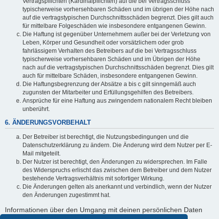
Vertragspflichten (Kardinalpflichten) auf die bei Vertragsschluss
typischerweise vorhersehbaren Schäden und im übrigen der Höhe nach
auf die vertragstypischen Durchschnittsschäden begrenzt. Dies gilt auch
für mittelbare Folgeschäden wie insbesondere entgangenen Gewinn.
Die Haftung ist gegenüber Unternehmern außer bei der Verletzung von
Leben, Körper und Gesundheit oder vorsätzlichem oder grob
fahrlässigem Verhalten des Betreibers auf die bei Vertragsschluss
typischerweise vorhersehbaren Schäden und im Übrigen der Höhe
nach auf die vertragstypischen Durchschnittsschäden begrenzt. Dies gilt
auch für mittelbare Schäden, insbesondere entgangenen Gewinn.
Die Haftungsbegrenzung der Absätze a bis c gilt sinngemäß auch
zugunsten der Mitarbeiter und Erfüllungsgehilfen des Betreibers.
Ansprüche für eine Haftung aus zwingendem nationalem Recht bleiben
unberührt.
6. ÄNDERUNGSVORBEHALT
Der Betreiber ist berechtigt, die Nutzungsbedingungen und die
Datenschutzerklärung zu ändern. Die Änderung wird dem Nutzer per E-
Mail mitgeteilt.
Der Nutzer ist berechtigt, den Änderungen zu widersprechen. Im Falle
des Widerspruchs erlischt das zwischen dem Betreiber und dem Nutzer
bestehende Vertragsverhältnis mit sofortiger Wirkung.
Die Änderungen gelten als anerkannt und verbindlich, wenn der Nutzer
den Änderungen zugestimmt hat.
Informationen über den Umgang mit deinen persönlichen Daten