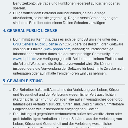
Benutzerkonto, Beiträge und Funktionen jederzeit zu löschen oder zu
sperren.
Du gestattest dem Betreiber darüber hinaus, deine Beiträge
abzuändern, sofern sie gegen o. g. Regeln verstoßen oder geeignet
sind, dem Betreiber oder einem Dritten Schaden zuzufügen.
4. GENERAL PUBLIC LICENSE
Du nimmst zur Kenntnis, dass es sich bei phpBB um eine unter der „
GNU General Public License v2
“ (GPL) bereitgestellten Foren-Software
von phpBB Limited (
www.phpbb.com
) handelt; deutschsprachige
Informationen werden durch die deutschsprachige Community unter
www.phpbb.de
zur Verfügung gestellt. Beide haben keinen Einfluss auf
die Art und Weise, wie die Software verwendet wird. Sie können
insbesondere die Verwendung der Software für bestimmte Zwecke nicht
untersagen oder auf Inhalte fremder Foren Einfluss nehmen.
5. GEWÄHRLEISTUNG
Der Betreiber haftet mit Ausnahme der Verletzung von Leben, Körper
und Gesundheit und der Verletzung wesentlicher Vertragspflichten
(Kardinalpflichten) nur für Schäden, die auf ein vorsätzliches oder grob
fahrlässiges Verhalten zurückzuführen sind. Dies gilt auch für mittelbare
Folgeschäden wie insbesondere entgangenen Gewinn.
Die Haftung ist gegenüber Verbrauchern außer bei vorsätzlichem oder
grob fahrlässigem Verhalten oder bei Schäden aus der Verletzung von
Leben, Körper und Gesundheit und der Verletzung wesentlicher