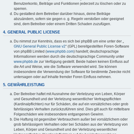
Benutzerkonto, Beiträge und Funktionen jederzeit zu löschen oder zu
sperren.
Du gestattest dem Betreiber darüber hinaus, deine Beiträge
abzuändern, sofern sie gegen o. g. Regeln verstoßen oder geeignet
sind, dem Betreiber oder einem Dritten Schaden zuzufügen.
4. GENERAL PUBLIC LICENSE
Du nimmst zur Kenntnis, dass es sich bei phpBB um eine unter der „
GNU General Public License v2
“ (GPL) bereitgestellten Foren-Software
von phpBB Limited (
www.phpbb.com
) handelt; deutschsprachige
Informationen werden durch die deutschsprachige Community unter
www.phpbb.de
zur Verfügung gestellt. Beide haben keinen Einfluss auf
die Art und Weise, wie die Software verwendet wird. Sie können
insbesondere die Verwendung der Software für bestimmte Zwecke nicht
untersagen oder auf Inhalte fremder Foren Einfluss nehmen.
5. GEWÄHRLEISTUNG
Der Betreiber haftet mit Ausnahme der Verletzung von Leben, Körper
und Gesundheit und der Verletzung wesentlicher Vertragspflichten
(Kardinalpflichten) nur für Schäden, die auf ein vorsätzliches oder grob
fahrlässiges Verhalten zurückzuführen sind. Dies gilt auch für mittelbare
Folgeschäden wie insbesondere entgangenen Gewinn.
Die Haftung ist gegenüber Verbrauchern außer bei vorsätzlichem oder
grob fahrlässigem Verhalten oder bei Schäden aus der Verletzung von
Leben, Körper und Gesundheit und der Verletzung wesentlicher