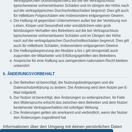
Vertragspflichten (Kardinalpflichten) auf die bei Vertragsschluss
typischerweise vorhersehbaren Schäden und im übrigen der Höhe nach
auf die vertragstypischen Durchschnittsschäden begrenzt. Dies gilt auch
für mittelbare Folgeschäden wie insbesondere entgangenen Gewinn.
Die Haftung ist gegenüber Unternehmern außer bei der Verletzung von
Leben, Körper und Gesundheit oder vorsätzlichem oder grob
fahrlässigem Verhalten des Betreibers auf die bei Vertragsschluss
typischerweise vorhersehbaren Schäden und im Übrigen der Höhe
nach auf die vertragstypischen Durchschnittsschäden begrenzt. Dies gilt
auch für mittelbare Schäden, insbesondere entgangenen Gewinn.
Die Haftungsbegrenzung der Absätze a bis c gilt sinngemäß auch
zugunsten der Mitarbeiter und Erfüllungsgehilfen des Betreibers.
Ansprüche für eine Haftung aus zwingendem nationalem Recht bleiben
unberührt.
6. ÄNDERUNGSVORBEHALT
Der Betreiber ist berechtigt, die Nutzungsbedingungen und die
Datenschutzerklärung zu ändern. Die Änderung wird dem Nutzer per E-
Mail mitgeteilt.
Der Nutzer ist berechtigt, den Änderungen zu widersprechen. Im Falle
des Widerspruchs erlischt das zwischen dem Betreiber und dem Nutzer
bestehende Vertragsverhältnis mit sofortiger Wirkung.
Die Änderungen gelten als anerkannt und verbindlich, wenn der Nutzer
den Änderungen zugestimmt hat.
Informationen über den Umgang mit deinen persönlichen Daten