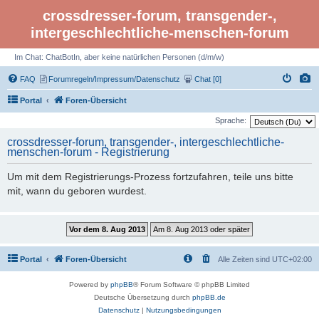
crossdresser-forum, transgender-,
intergeschlechtliche-menschen-forum
Im Chat: ChatBotIn, aber keine natürlichen Personen (d/m/w)
FAQ
Forumregeln/Impressum/Datenschutz
Chat [0]
Portal
Foren-Übersicht
Sprache:
crossdresser-forum, transgender-, intergeschlechtliche-
menschen-forum - Registrierung
Um mit dem Registrierungs-Prozess fortzufahren, teile uns bitte
mit, wann du geboren wurdest.
Portal
Foren-Übersicht
Alle Zeiten sind
UTC+02:00
Powered by
phpBB
® Forum Software © phpBB Limited
Deutsche Übersetzung durch
phpBB.de
Datenschutz
|
Nutzungsbedingungen