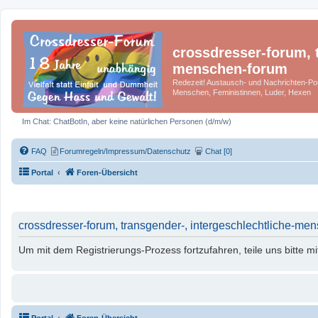
crossdresser-forum, t
menschen-forum
Redezeit! Austausch- und Nachrichten-Por
Menschen, Feministinnen, Luder, Hexen
Im Chat: ChatBotIn, aber keine natürlichen Personen (d/m/w)
FAQ
Forumregeln/Impressum/Datenschutz
Chat [0]
Portal
Foren-Übersicht
crossdresser-forum, transgender-, intergeschlechtliche-men
Um mit dem Registrierungs-Prozess fortzufahren, teile uns bitte m