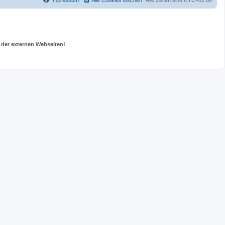
Impressum
Alle Cookies löschen
Alle Zeiten sind
UTC+02:00
 der externen Webseiten!