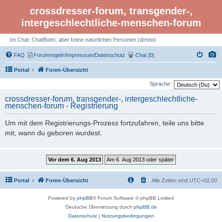
crossdresser-forum, transgender-,
intergeschlechtliche-menschen-forum
Im Chat: ChatBotIn, aber keine natürlichen Personen (d/m/w)
FAQ
Forumregeln/Impressum/Datenschutz
Chat [0]
Portal
Foren-Übersicht
Sprache:
crossdresser-forum, transgender-, intergeschlechtliche-
menschen-forum - Registrierung
Um mit dem Registrierungs-Prozess fortzufahren, teile uns bitte
mit, wann du geboren wurdest.
Portal
Foren-Übersicht
Alle Zeiten sind
UTC+02:00
Powered by
phpBB
® Forum Software © phpBB Limited
Deutsche Übersetzung durch
phpBB.de
Datenschutz
|
Nutzungsbedingungen