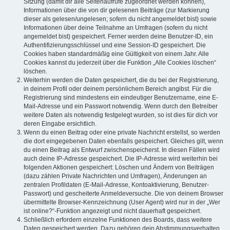
Sitzung (damit dir alle Seitenaufrufe zugeordnet werden können),
Informationen über die von dir gelesenen Beiträge (zur Markierung
dieser als gelesen/ungelesen; sofern du nicht angemeldet bist) sowie
Informationen über deine Teilnahme an Umfragen (sofern du nicht
angemeldet bist) gespeichert. Ferner werden deine Benutzer-ID, ein
Authentifizierungsschlüssel und eine Session-ID gespeichert. Die
Cookies haben standardmäßig eine Gültigkeit von einem Jahr. Alle
Cookies kannst du jederzeit über die Funktion „Alle Cookies löschen“
löschen.
Weiterhin werden die Daten gespeichert, die du bei der Registrierung,
in deinem Profil oder deinem persönlichem Bereich angibst. Für die
Registrierung sind mindestens ein eindeutiger Benutzername, eine E-
Mail-Adresse und ein Passwort notwendig. Wenn durch den Betreiber
weitere Daten als notwendig festgelegt wurden, so ist dies für dich vor
deren Eingabe ersichtlich.
Wenn du einen Beitrag oder eine private Nachricht erstellst, so werden
die dort eingegebenen Daten ebenfalls gespeichert. Gleiches gilt, wenn
du einen Beitrag als Entwurf zwischenspeicherst. In diesen Fällen wird
auch deine IP-Adresse gespeichert. Die IP-Adresse wird weiterhin bei
folgenden Aktionen gespeichert: Löschen und Ändern von Beiträgen
(dazu zählen Private Nachrichten und Umfragen), Änderungen an
zentralen Profildaten (E-Mail-Adresse, Kontoaktivierung, Benutzer-
Passwort) und gescheiterte Anmeldeversuche. Die von deinem Browser
übermittelte Browser-Kennzeichnung (User Agent) wird nur in der „Wer
ist online?“-Funktion angezeigt und nicht dauerhaft gespeichert.
Schließlich erfordern einzelne Funktionen des Boards, dass weitere
Daten gespeichert werden. Dazu gehören dein Abstimmungsverhalten