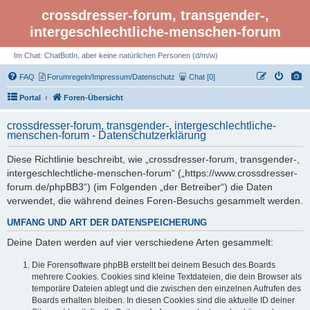
crossdresser-forum, transgender-,
intergeschlechtliche-menschen-forum
Im Chat: ChatBotIn, aber keine natürlichen Personen (d/m/w)
FAQ
Forumregeln/Impressum/Datenschutz
Chat [0]
Portal
Foren-Übersicht
crossdresser-forum, transgender-, intergeschlechtliche-
menschen-forum - Datenschutzerklärung
Diese Richtlinie beschreibt, wie „crossdresser-forum, transgender-,
intergeschlechtliche-menschen-forum“ („https://www.crossdresser-
forum.de/phpBB3“) (im Folgenden „der Betreiber“) die Daten
verwendet, die während deines Foren-Besuchs gesammelt werden.
UMFANG UND ART DER DATENSPEICHERUNG
Deine Daten werden auf vier verschiedene Arten gesammelt:
Die Forensoftware phpBB erstellt bei deinem Besuch des Boards
mehrere Cookies. Cookies sind kleine Textdateien, die dein Browser als
temporäre Dateien ablegt und die zwischen den einzelnen Aufrufen des
Boards erhalten bleiben. In diesen Cookies sind die aktuelle ID deiner