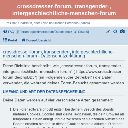
crossdresser-forum, transgender-,
intergeschlechtliche-menschen-forum
Im Chat: ChatBotIn, aber keine natürlichen Personen (d/m/w)
FAQ
Forumregeln/Impressum/Datenschutz
Chat [0]
Portal
Foren-Übersicht
crossdresser-forum, transgender-, intergeschlechtliche-
menschen-forum - Datenschutzerklärung
Diese Richtlinie beschreibt, wie „crossdresser-forum, transgender-,
intergeschlechtliche-menschen-forum“ („https://www.crossdresser-
forum.de/phpBB3“) (im Folgenden „der Betreiber“) die Daten
verwendet, die während deines Foren-Besuchs gesammelt werden.
UMFANG UND ART DER DATENSPEICHERUNG
Deine Daten werden auf vier verschiedene Arten gesammelt:
Die Forensoftware phpBB erstellt bei deinem Besuch des Boards
mehrere Cookies. Cookies sind kleine Textdateien, die dein Browser als
temporäre Dateien ablegt und die zwischen den einzelnen Aufrufen des
Boards erhalten bleiben. In diesen Cookies sind die aktuelle ID deiner