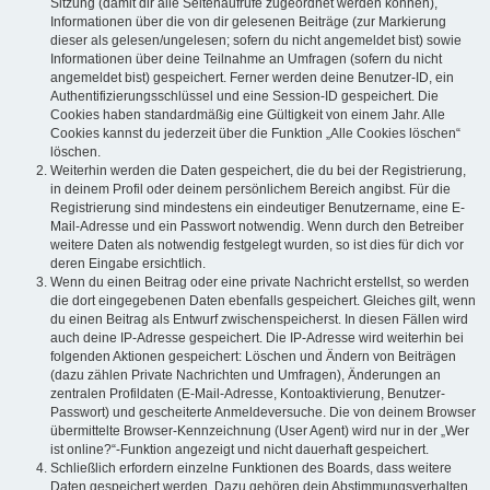
Sitzung (damit dir alle Seitenaufrufe zugeordnet werden können),
Informationen über die von dir gelesenen Beiträge (zur Markierung
dieser als gelesen/ungelesen; sofern du nicht angemeldet bist) sowie
Informationen über deine Teilnahme an Umfragen (sofern du nicht
angemeldet bist) gespeichert. Ferner werden deine Benutzer-ID, ein
Authentifizierungsschlüssel und eine Session-ID gespeichert. Die
Cookies haben standardmäßig eine Gültigkeit von einem Jahr. Alle
Cookies kannst du jederzeit über die Funktion „Alle Cookies löschen“
löschen.
Weiterhin werden die Daten gespeichert, die du bei der Registrierung,
in deinem Profil oder deinem persönlichem Bereich angibst. Für die
Registrierung sind mindestens ein eindeutiger Benutzername, eine E-
Mail-Adresse und ein Passwort notwendig. Wenn durch den Betreiber
weitere Daten als notwendig festgelegt wurden, so ist dies für dich vor
deren Eingabe ersichtlich.
Wenn du einen Beitrag oder eine private Nachricht erstellst, so werden
die dort eingegebenen Daten ebenfalls gespeichert. Gleiches gilt, wenn
du einen Beitrag als Entwurf zwischenspeicherst. In diesen Fällen wird
auch deine IP-Adresse gespeichert. Die IP-Adresse wird weiterhin bei
folgenden Aktionen gespeichert: Löschen und Ändern von Beiträgen
(dazu zählen Private Nachrichten und Umfragen), Änderungen an
zentralen Profildaten (E-Mail-Adresse, Kontoaktivierung, Benutzer-
Passwort) und gescheiterte Anmeldeversuche. Die von deinem Browser
übermittelte Browser-Kennzeichnung (User Agent) wird nur in der „Wer
ist online?“-Funktion angezeigt und nicht dauerhaft gespeichert.
Schließlich erfordern einzelne Funktionen des Boards, dass weitere
Daten gespeichert werden. Dazu gehören dein Abstimmungsverhalten