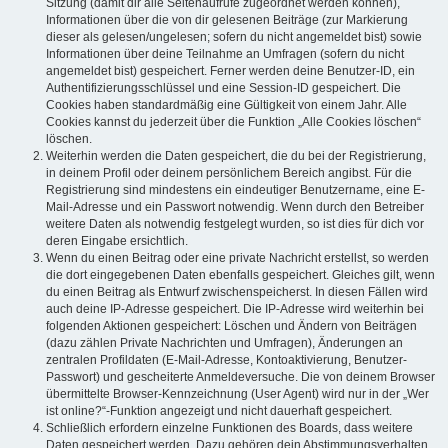
Sitzung (damit dir alle Seitenaufrufe zugeordnet werden können),
Informationen über die von dir gelesenen Beiträge (zur Markierung
dieser als gelesen/ungelesen; sofern du nicht angemeldet bist) sowie
Informationen über deine Teilnahme an Umfragen (sofern du nicht
angemeldet bist) gespeichert. Ferner werden deine Benutzer-ID, ein
Authentifizierungsschlüssel und eine Session-ID gespeichert. Die
Cookies haben standardmäßig eine Gültigkeit von einem Jahr. Alle
Cookies kannst du jederzeit über die Funktion „Alle Cookies löschen“
löschen.
Weiterhin werden die Daten gespeichert, die du bei der Registrierung,
in deinem Profil oder deinem persönlichem Bereich angibst. Für die
Registrierung sind mindestens ein eindeutiger Benutzername, eine E-
Mail-Adresse und ein Passwort notwendig. Wenn durch den Betreiber
weitere Daten als notwendig festgelegt wurden, so ist dies für dich vor
deren Eingabe ersichtlich.
Wenn du einen Beitrag oder eine private Nachricht erstellst, so werden
die dort eingegebenen Daten ebenfalls gespeichert. Gleiches gilt, wenn
du einen Beitrag als Entwurf zwischenspeicherst. In diesen Fällen wird
auch deine IP-Adresse gespeichert. Die IP-Adresse wird weiterhin bei
folgenden Aktionen gespeichert: Löschen und Ändern von Beiträgen
(dazu zählen Private Nachrichten und Umfragen), Änderungen an
zentralen Profildaten (E-Mail-Adresse, Kontoaktivierung, Benutzer-
Passwort) und gescheiterte Anmeldeversuche. Die von deinem Browser
übermittelte Browser-Kennzeichnung (User Agent) wird nur in der „Wer
ist online?“-Funktion angezeigt und nicht dauerhaft gespeichert.
Schließlich erfordern einzelne Funktionen des Boards, dass weitere
Daten gespeichert werden. Dazu gehören dein Abstimmungsverhalten