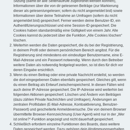
Sitzung (damit dir alle Seitenaufrufe zugeordnet werden können),
Informationen über die von dir gelesenen Beiträge (zur Markierung
dieser als gelesen/ungelesen; sofern du nicht angemeldet bist) sowie
Informationen über deine Teilnahme an Umfragen (sofern du nicht
angemeldet bist) gespeichert. Ferner werden deine Benutzer-ID, ein
Authentifizierungsschlüssel und eine Session-ID gespeichert. Die
Cookies haben standardmäßig eine Gültigkeit von einem Jahr. Alle
Cookies kannst du jederzeit über die Funktion „Alle Cookies löschen“
löschen.
Weiterhin werden die Daten gespeichert, die du bei der Registrierung,
in deinem Profil oder deinem persönlichem Bereich angibst. Für die
Registrierung sind mindestens ein eindeutiger Benutzername, eine E-
Mail-Adresse und ein Passwort notwendig. Wenn durch den Betreiber
weitere Daten als notwendig festgelegt wurden, so ist dies für dich vor
deren Eingabe ersichtlich.
Wenn du einen Beitrag oder eine private Nachricht erstellst, so werden
die dort eingegebenen Daten ebenfalls gespeichert. Gleiches gilt, wenn
du einen Beitrag als Entwurf zwischenspeicherst. In diesen Fällen wird
auch deine IP-Adresse gespeichert. Die IP-Adresse wird weiterhin bei
folgenden Aktionen gespeichert: Löschen und Ändern von Beiträgen
(dazu zählen Private Nachrichten und Umfragen), Änderungen an
zentralen Profildaten (E-Mail-Adresse, Kontoaktivierung, Benutzer-
Passwort) und gescheiterte Anmeldeversuche. Die von deinem Browser
übermittelte Browser-Kennzeichnung (User Agent) wird nur in der „Wer
ist online?“-Funktion angezeigt und nicht dauerhaft gespeichert.
Schließlich erfordern einzelne Funktionen des Boards, dass weitere
Daten gespeichert werden. Dazu gehören dein Abstimmungsverhalten