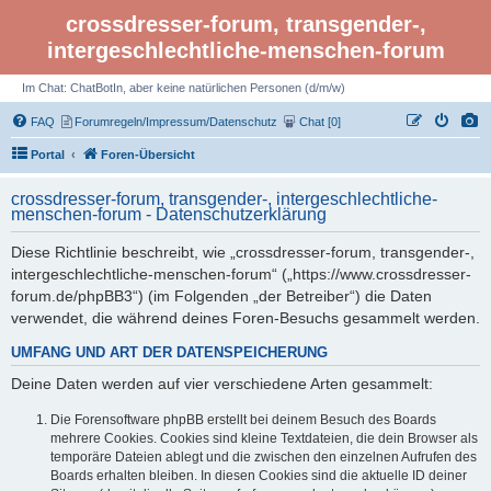
crossdresser-forum, transgender-,
intergeschlechtliche-menschen-forum
Im Chat: ChatBotIn, aber keine natürlichen Personen (d/m/w)
FAQ
Forumregeln/Impressum/Datenschutz
Chat [0]
Portal
Foren-Übersicht
crossdresser-forum, transgender-, intergeschlechtliche-
menschen-forum - Datenschutzerklärung
Diese Richtlinie beschreibt, wie „crossdresser-forum, transgender-,
intergeschlechtliche-menschen-forum“ („https://www.crossdresser-
forum.de/phpBB3“) (im Folgenden „der Betreiber“) die Daten
verwendet, die während deines Foren-Besuchs gesammelt werden.
UMFANG UND ART DER DATENSPEICHERUNG
Deine Daten werden auf vier verschiedene Arten gesammelt:
Die Forensoftware phpBB erstellt bei deinem Besuch des Boards
mehrere Cookies. Cookies sind kleine Textdateien, die dein Browser als
temporäre Dateien ablegt und die zwischen den einzelnen Aufrufen des
Boards erhalten bleiben. In diesen Cookies sind die aktuelle ID deiner