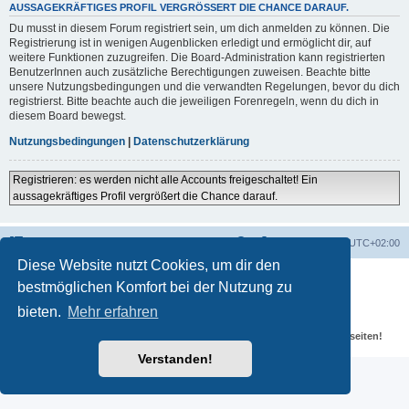
AUSSAGEKRÄFTIGES PROFIL VERGRÖSSERT DIE CHANCE DARAUF.
Du musst in diesem Forum registriert sein, um dich anmelden zu können. Die
Registrierung ist in wenigen Augenblicken erledigt und ermöglicht dir, auf
weitere Funktionen zuzugreifen. Die Board-Administration kann registrierten
BenutzerInnen auch zusätzliche Berechtigungen zuweisen. Beachte bitte
unsere Nutzungsbedingungen und die verwandten Regelungen, bevor du dich
registrierst. Bitte beachte auch die jeweiligen Forenregeln, wenn du dich in
diesem Board bewegst.
Nutzungsbedingungen
|
Datenschutzerklärung
Registrieren: es werden nicht alle Accounts freigeschaltet! Ein
aussagekräftiges Profil vergrößert die Chance darauf.
Portal
Foren-Übersicht
Alle Zeiten sind
UTC+02:00
Diese Website nutzt Cookies, um dir den
Powered by
phpBB
® Forum Software © phpBB Limited
bestmöglichen Komfort bei der Nutzung zu
Deutsche Übersetzung durch
phpBB.de
Datenschutz
|
Nutzungsbedingungen
bieten.
Mehr erfahren
Für verlinkte Fotos, Videos, Dateien und Beiträge gelten die
Datenschutzbestimmungen und weiteren Regeln der externen Webseiten!
Verstanden!