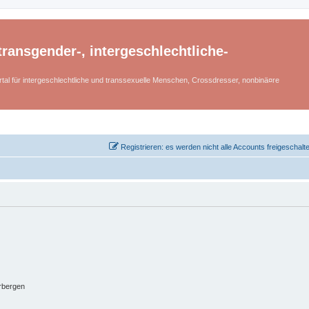
ransgender-, intergeschlechtliche-
tal für intergeschlechtliche und transsexuelle Menschen, Crossdresser, nonbinä¤re
Registrieren: es werden nicht alle Accounts freigeschalt
rbergen