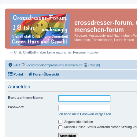
crossdresser-forum, t
menschen-forum
Redezeit! Austausch- und Nachrichten-Por
Menschen, Feministinnen, Luder, Hexen
Im Chat: ChatBotIn, aber keine natürlichen Personen (d/m/w)
FAQ
Forumregeln/Impressum/Datenschutz
Chat [0]
Portal
Foren-Übersicht
Anmelden
BenutzerInnen-Name:
Passwort:
Ich habe mein Passwort vergessen
Angemeldet bleiben
Meinen Online-Status während dieser Sitzung ve