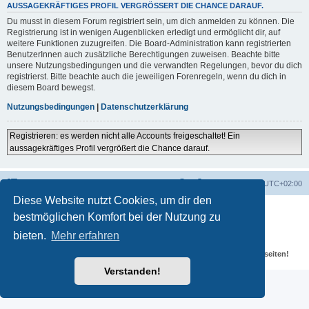
AUSSAGEKRÄFTIGES PROFIL VERGRÖSSERT DIE CHANCE DARAUF.
Du musst in diesem Forum registriert sein, um dich anmelden zu können. Die
Registrierung ist in wenigen Augenblicken erledigt und ermöglicht dir, auf
weitere Funktionen zuzugreifen. Die Board-Administration kann registrierten
BenutzerInnen auch zusätzliche Berechtigungen zuweisen. Beachte bitte
unsere Nutzungsbedingungen und die verwandten Regelungen, bevor du dich
registrierst. Bitte beachte auch die jeweiligen Forenregeln, wenn du dich in
diesem Board bewegst.
Nutzungsbedingungen
|
Datenschutzerklärung
Registrieren: es werden nicht alle Accounts freigeschaltet! Ein
aussagekräftiges Profil vergrößert die Chance darauf.
Portal
Foren-Übersicht
Alle Zeiten sind
UTC+02:00
Diese Website nutzt Cookies, um dir den
Powered by
phpBB
® Forum Software © phpBB Limited
bestmöglichen Komfort bei der Nutzung zu
Deutsche Übersetzung durch
phpBB.de
Datenschutz
|
Nutzungsbedingungen
bieten.
Mehr erfahren
Für verlinkte Fotos, Videos, Dateien und Beiträge gelten die
Datenschutzbestimmungen und weiteren Regeln der externen Webseiten!
Verstanden!