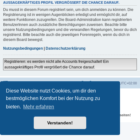
AUSSAGEKRÄFTIGES PROFIL VERGRÖSSERT DIE CHANCE DARAUF.
Du musst in diesem Forum registriert sein, um dich anmelden zu können. Die
Registrierung ist in wenigen Augenblicken erledigt und ermöglicht dir, auf
weitere Funktionen zuzugreifen. Die Board-Administration kann registrierten
BenutzerInnen auch zusätzliche Berechtigungen zuweisen. Beachte bitte
unsere Nutzungsbedingungen und die verwandten Regelungen, bevor du dich
registrierst. Bitte beachte auch die jeweiligen Forenregeln, wenn du dich in
diesem Board bewegst.
Nutzungsbedingungen
|
Datenschutzerklärung
Registrieren: es werden nicht alle Accounts freigeschaltet! Ein
aussagekräftiges Profil vergrößert die Chance darauf.
Portal
Foren-Übersicht
Alle Zeiten sind
UTC+02:00
Diese Website nutzt Cookies, um dir den
Powered by
phpBB
® Forum Software © phpBB Limited
bestmöglichen Komfort bei der Nutzung zu
Deutsche Übersetzung durch
phpBB.de
Datenschutz
|
Nutzungsbedingungen
bieten.
Mehr erfahren
Für verlinkte Fotos, Videos, Dateien und Beiträge gelten die
Datenschutzbestimmungen und weiteren Regeln der externen Webseiten!
Verstanden!