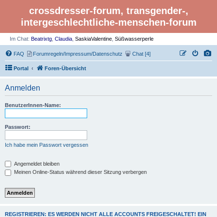
crossdresser-forum, transgender-,
intergeschlechtliche-menschen-forum
Im Chat:
Beatrixtg
,
Claudia
,
SaskiaValentine
,
Süßwasserperle
FAQ
Forumregeln/Impressum/Datenschutz
Chat [4]
Portal
Foren-Übersicht
Anmelden
BenutzerInnen-Name:
Passwort:
Ich habe mein Passwort vergessen
Angemeldet bleiben
Meinen Online-Status während dieser Sitzung verbergen
REGISTRIEREN: ES WERDEN NICHT ALLE ACCOUNTS FREIGESCHALTET! EIN