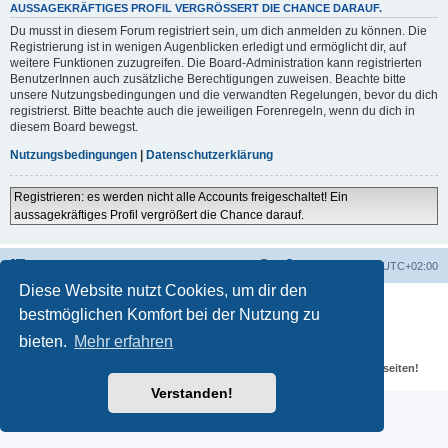
AUSSAGEKRÄFTIGES PROFIL VERGRÖSSERT DIE CHANCE DARAUF.
Du musst in diesem Forum registriert sein, um dich anmelden zu können. Die
Registrierung ist in wenigen Augenblicken erledigt und ermöglicht dir, auf
weitere Funktionen zuzugreifen. Die Board-Administration kann registrierten
BenutzerInnen auch zusätzliche Berechtigungen zuweisen. Beachte bitte
unsere Nutzungsbedingungen und die verwandten Regelungen, bevor du dich
registrierst. Bitte beachte auch die jeweiligen Forenregeln, wenn du dich in
diesem Board bewegst.
Nutzungsbedingungen
|
Datenschutzerklärung
Registrieren: es werden nicht alle Accounts freigeschaltet! Ein
aussagekräftiges Profil vergrößert die Chance darauf.
Portal
Foren-Übersicht
Alle Zeiten sind
UTC+02:00
Diese Website nutzt Cookies, um dir den
Powered by
phpBB
® Forum Software © phpBB Limited
bestmöglichen Komfort bei der Nutzung zu
Deutsche Übersetzung durch
phpBB.de
Datenschutz
|
Nutzungsbedingungen
bieten.
Mehr erfahren
Für verlinkte Fotos, Videos, Dateien und Beiträge gelten die
Datenschutzbestimmungen und weiteren Regeln der externen Webseiten!
Verstanden!