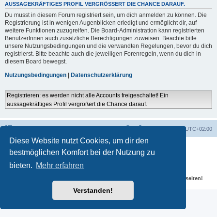
AUSSAGEKRÄFTIGES PROFIL VERGRÖSSERT DIE CHANCE DARAUF.
Du musst in diesem Forum registriert sein, um dich anmelden zu können. Die
Registrierung ist in wenigen Augenblicken erledigt und ermöglicht dir, auf
weitere Funktionen zuzugreifen. Die Board-Administration kann registrierten
BenutzerInnen auch zusätzliche Berechtigungen zuweisen. Beachte bitte
unsere Nutzungsbedingungen und die verwandten Regelungen, bevor du dich
registrierst. Bitte beachte auch die jeweiligen Forenregeln, wenn du dich in
diesem Board bewegst.
Nutzungsbedingungen
|
Datenschutzerklärung
Registrieren: es werden nicht alle Accounts freigeschaltet! Ein
aussagekräftiges Profil vergrößert die Chance darauf.
Portal
Foren-Übersicht
Alle Zeiten sind
UTC+02:00
Diese Website nutzt Cookies, um dir den
Powered by
phpBB
® Forum Software © phpBB Limited
bestmöglichen Komfort bei der Nutzung zu
Deutsche Übersetzung durch
phpBB.de
Datenschutz
|
Nutzungsbedingungen
bieten.
Mehr erfahren
Für verlinkte Fotos, Videos, Dateien und Beiträge gelten die
Datenschutzbestimmungen und weiteren Regeln der externen Webseiten!
Verstanden!