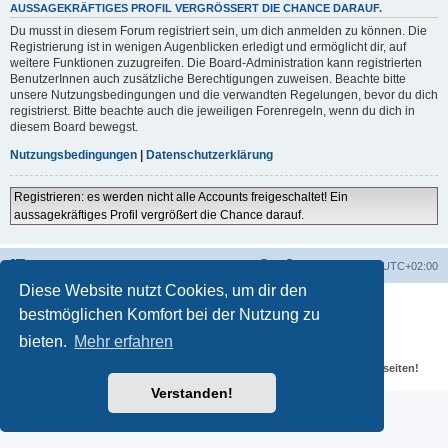
AUSSAGEKRÄFTIGES PROFIL VERGRÖSSERT DIE CHANCE DARAUF.
Du musst in diesem Forum registriert sein, um dich anmelden zu können. Die
Registrierung ist in wenigen Augenblicken erledigt und ermöglicht dir, auf
weitere Funktionen zuzugreifen. Die Board-Administration kann registrierten
BenutzerInnen auch zusätzliche Berechtigungen zuweisen. Beachte bitte
unsere Nutzungsbedingungen und die verwandten Regelungen, bevor du dich
registrierst. Bitte beachte auch die jeweiligen Forenregeln, wenn du dich in
diesem Board bewegst.
Nutzungsbedingungen
|
Datenschutzerklärung
Registrieren: es werden nicht alle Accounts freigeschaltet! Ein
aussagekräftiges Profil vergrößert die Chance darauf.
Portal
Foren-Übersicht
Alle Zeiten sind
UTC+02:00
Diese Website nutzt Cookies, um dir den
Powered by
phpBB
® Forum Software © phpBB Limited
bestmöglichen Komfort bei der Nutzung zu
Deutsche Übersetzung durch
phpBB.de
Datenschutz
|
Nutzungsbedingungen
bieten.
Mehr erfahren
Für verlinkte Fotos, Videos, Dateien und Beiträge gelten die
Datenschutzbestimmungen und weiteren Regeln der externen Webseiten!
Verstanden!