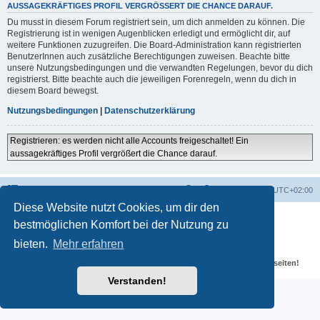
AUSSAGEKRÄFTIGES PROFIL VERGRÖSSERT DIE CHANCE DARAUF.
Du musst in diesem Forum registriert sein, um dich anmelden zu können. Die
Registrierung ist in wenigen Augenblicken erledigt und ermöglicht dir, auf
weitere Funktionen zuzugreifen. Die Board-Administration kann registrierten
BenutzerInnen auch zusätzliche Berechtigungen zuweisen. Beachte bitte
unsere Nutzungsbedingungen und die verwandten Regelungen, bevor du dich
registrierst. Bitte beachte auch die jeweiligen Forenregeln, wenn du dich in
diesem Board bewegst.
Nutzungsbedingungen
|
Datenschutzerklärung
Registrieren: es werden nicht alle Accounts freigeschaltet! Ein
aussagekräftiges Profil vergrößert die Chance darauf.
Portal
Foren-Übersicht
Alle Zeiten sind
UTC+02:00
Diese Website nutzt Cookies, um dir den
Powered by
phpBB
® Forum Software © phpBB Limited
bestmöglichen Komfort bei der Nutzung zu
Deutsche Übersetzung durch
phpBB.de
Datenschutz
|
Nutzungsbedingungen
bieten.
Mehr erfahren
Für verlinkte Fotos, Videos, Dateien und Beiträge gelten die
Datenschutzbestimmungen und weiteren Regeln der externen Webseiten!
Verstanden!