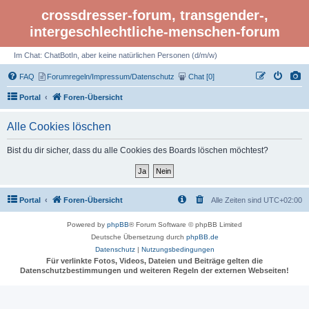
crossdresser-forum, transgender-,
intergeschlechtliche-menschen-forum
Im Chat: ChatBotIn, aber keine natürlichen Personen (d/m/w)
FAQ
Forumregeln/Impressum/Datenschutz
Chat [0]
Portal
Foren-Übersicht
Alle Cookies löschen
Bist du dir sicher, dass du alle Cookies des Boards löschen möchtest?
Portal
Foren-Übersicht
Alle Zeiten sind
UTC+02:00
Powered by
phpBB
® Forum Software © phpBB Limited
Deutsche Übersetzung durch
phpBB.de
Datenschutz
|
Nutzungsbedingungen
Für verlinkte Fotos, Videos, Dateien und Beiträge gelten die
Datenschutzbestimmungen und weiteren Regeln der externen Webseiten!