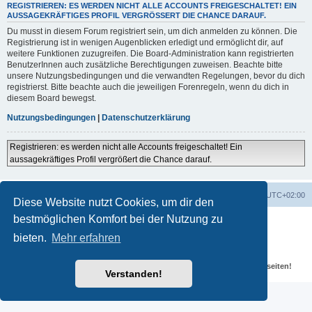
REGISTRIEREN: ES WERDEN NICHT ALLE ACCOUNTS FREIGESCHALTET! EIN
AUSSAGEKRÄFTIGES PROFIL VERGRÖSSERT DIE CHANCE DARAUF.
Du musst in diesem Forum registriert sein, um dich anmelden zu können. Die
Registrierung ist in wenigen Augenblicken erledigt und ermöglicht dir, auf
weitere Funktionen zuzugreifen. Die Board-Administration kann registrierten
BenutzerInnen auch zusätzliche Berechtigungen zuweisen. Beachte bitte
unsere Nutzungsbedingungen und die verwandten Regelungen, bevor du dich
registrierst. Bitte beachte auch die jeweiligen Forenregeln, wenn du dich in
diesem Board bewegst.
Nutzungsbedingungen
|
Datenschutzerklärung
Registrieren: es werden nicht alle Accounts freigeschaltet! Ein
aussagekräftiges Profil vergrößert die Chance darauf.
Portal
Foren-Übersicht
Alle Zeiten sind
UTC+02:00
Diese Website nutzt Cookies, um dir den
bestmöglichen Komfort bei der Nutzung zu
Powered by
phpBB
® Forum Software © phpBB Limited
Deutsche Übersetzung durch
phpBB.de
bieten.
Mehr erfahren
Datenschutz
|
Nutzungsbedingungen
Für verlinkte Fotos, Videos, Dateien und Beiträge gelten die
Datenschutzbestimmungen und weiteren Regeln der externen Webseiten!
Verstanden!