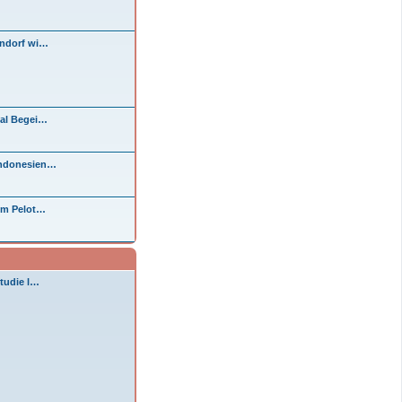
endorf wi…
tal Begei…
Indonesien…
im Pelot…
Studie l…