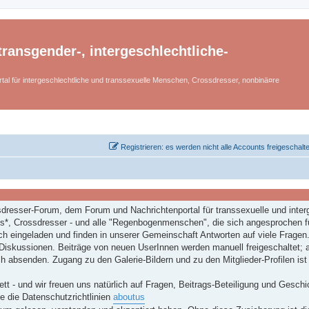
ransgender-, intergeschlechtliche-
tal für intergeschlechtliche und transsexuelle Menschen, Crossdresser, nonbinä¤re
Registrieren: es werden nicht alle Accounts freigeschalt
dresser-Forum, dem Forum und Nachrichtenportal für transsexuelle und inter
*, Crossdresser - und alle "Regenbogenmenschen", die sich angesprochen f
ch eingeladen und finden in unserer Gemeinschaft Antworten auf viele Fragen
Diskussionen. Beiträge von neuen UserInnen werden manuell freigeschaltet; a
h absenden. Zugang zu den Galerie-Bildern und zu den Mitglieder-Profilen ist
ett - und wir freuen uns natürlich auf Fragen, Beitrags-Beteiligung und Geschi
e die Datenschutzrichtlinien
aboutus