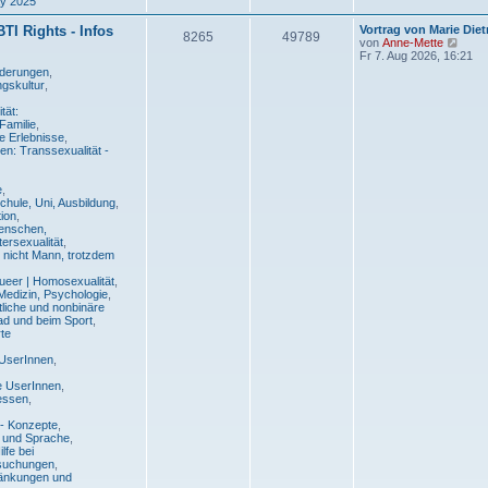
ay 2025
n
ä
a
t
g
r
L
GBTI Rights - Infos
g
Vortrag von Marie Diet
T
B
8265
49789
a
e
N
von
Anne-Mette
g
t
e
Fr 7. Aug 2026, 16:21
e
h
e
z
u
Forderungen
,
t
e
ngskultur
,
e
i
e
s
r
t
tät:
m
t
B
e
Familie
,
e
r
e Erlebnisse
,
i
B
e
r
n: Transsexualität -
t
e
r
i
n
ä
a
t
e
,
g
r
Schule, Uni, Ausbildung
,
g
a
tion
,
g
Menschen,
e
tersexualität
,
, nicht Mann, trotzdem
queer | Homosexualität
,
Medizin, Psychologie
,
tliche und nonbinäre
d und beim Sport
,
te
 UserInnen
,
e UserInnen
,
ressen
,
- Konzepte
,
r und Sprache
,
lfe bei
rsuchungen
,
änkungen und