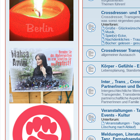
vorgesehenen
Themen führen!
Crossdresser- und 
Crossdresser, Transgend
was sonst nirgendwo pas
Unterforen:
Grüße - Glückwünsche
Musik
,
Spiel(e)-Ecke
,
Nachdenkliches - Trau
Bücher: gelesen - ges
Crossdresser Trans
allgemeiner Austausch
Körper - Gefühle -
Lebensplanung, Standort
Inter_, Trans_, Cros
PartnerInnen und Be
Intergeschlechtliche Men
Transgender, Transident
partnerschaftliche Aspekt
PartnerInnen und Familie
Veranstaltungen - Ta
Events - Kultur
Unterforum:
Veranstaltungen - Tagu
Löschung nach Ablauf)
Meldungen, Literatur
Tanz, Fernsehsend