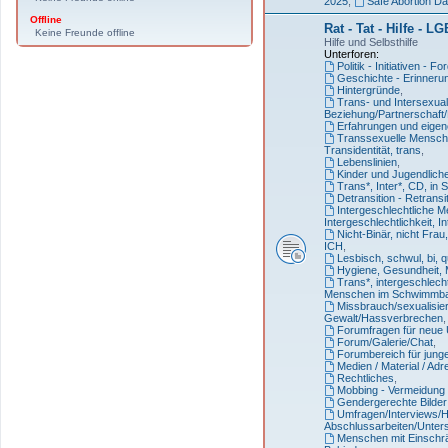
2025
,
Safe Abortion D
Offline
Rat - Tat - Hilfe - L
Keine Freunde offline
Hilfe und Selbsthilfe
Unterforen:
Politik - Initiativen - 
Geschichte - Erinneru
Hintergründe
,
Trans- und Intersexuali
Beziehung/Partnerschaft/
Erfahrungen und eigen
Transsexuelle Mensche
Transidentität, trans
,
Lebenslinien
,
Kinder und Jugendlich
Trans*, Inter*, CD, in 
Detransition - Retransi
Intergeschlechtliche 
Intergeschlechtlichkeit, In
Nicht-Binär, nicht Frau
ICH
,
Lesbisch, schwul, bi, 
Hygiene, Gesundheit, 
Trans*, intergeschlech
Menschen im Schwimmba
Missbrauch/sexualisier
Gewalt/Hassverbrechen
,
Forumfragen für neue
Forum/Galerie/Chat
,
Forumbereich für jung
Medien / Material / Ad
Rechtliches
,
Mobbing - Vermeidung 
Gendergerechte Bilde
Umfragen/Interviews/Hi
Abschlussarbeiten/Unte
Menschen mit Einschr