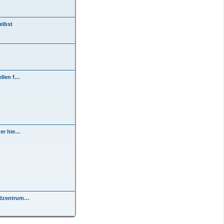
elbst
ellen f…
der hie…
ndzentrum…