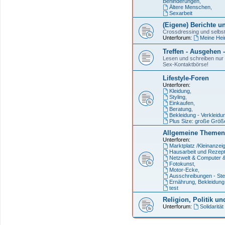
Behinderungen
,
Ältere Menschen
,
Sexarbeit
(Eigene) Berichte u
Crossdressing und selbst
Unterforum:
Meine Hei
Treffen - Ausgehen 
Lesen und schreiben nur f
Sex-Kontaktbörse!
Lifestyle-Foren
Unterforen:
Kleidung
,
Styling
,
Einkaufen
,
Beratung
,
Bekleidung - Verkleidu
Plus Size: große Größ
Allgemeine Themen
Unterforen:
Marktplatz /Kleinanzei
Hausarbeit und Rezep
Netzwelt & Computer 
Fotokunst
,
Motor-Ecke
,
Ausschreibungen - Ste
Ernährung, Bekleidung
test
Religion, Politik un
Unterforum:
Solidarität