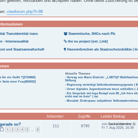
um gelesen, verstanden und akzeptiert haben. Ohne diese Zusicherung ist d
nen:
viewforum.php?f=98
Informationen
tät Transidentität trans
Stammtische, SHGs nach Plz
 - Intersexualität
the nu project [ext. Link]
zei und Staatsanwaltschaft
Hassverbrechen als Staatsschutzdelikte | In
hemen
Aktuelle Themen
e für ein Outfit ?[2724960]
- Vortrag von Marie Dietrich: „LSBTIQ*-Wahlfamili
Stiftung
r Seite einer Frau[803032]
- Regierung verteidigt Selbstbestimmungsgesetz | 
- Unser digitales Jugendzentrum muss schließen |
- Ein Gespräch mit Inga Rumpf zum 80.„Ich höre üb
nicht mal im Auto“ | taz
- Musalek: Diskrepanz subjektiver Selbstwahrnehm
Antworten
Zugriffe
Letzter Beitrag
L
 gerade so?
von
SaskiaValentine
A
Z
111
8795
e
e
Fr 7. Aug 2026, 16:39
1
2
3
4
5
8
…
t
u
n
u
z
e