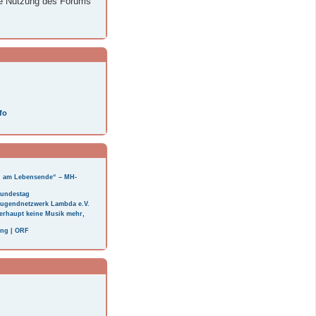
ie Nutzung des Forums
fo
en am Lebensende“ – MH-
Bundestag
 Jugendnetzwerk Lambda e.V.
erhaupt keine Musik mehr,
ung | ORF
N