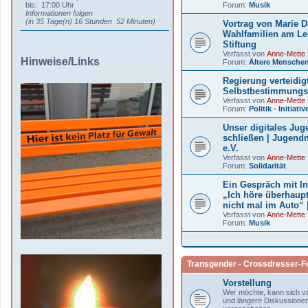
bis: 17:00 Uhr
Forum:
Musik
Informationen folgen
(in 35 Tage(n) 16 Stunden 52 Minuten)
Vortrag von Marie D
Wahlfamilien am L
Stiftung
Verfasst von
Anne-Mette
Hinweise/Links
Forum:
Ältere Mensche
Regierung verteidig
Selbstbestimmungs
Verfasst von
Anne-Mette
Forum:
Politik - Initiat
Unser digitales Ju
schließen | Jugend
e.V.
Verfasst von
Anne-Mette
Forum:
Solidarität
Ein Gespräch mit I
„Ich höre überhaup
nicht mal im Auto“ |
Verfasst von
Anne-Mette
Forum:
Musik
Transgender - Crossdresser-
Vorstellung
Wer möchte, kann sich vor
und längere Diskussionen