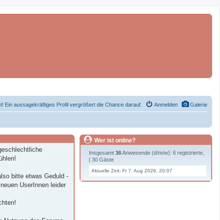
et! Ein aussagekräftiges Profil vergrößert die Chance darauf.
Anmelden
Galerie
Wer ist online?
geschlechtliche
Insgesamt
36
Anwesende (d/m/w): 6 registrierte,
ühlen!
| 30 Gäste
.
Aktuelle Zeit: Fr 7. Aug 2026, 20:07
lso bitte etwas Geduld -
 neuen UserInnen leider
chten!