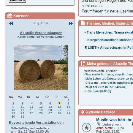
und sonstigen Regeln des For
nicht erlaubt.
Forumfragen für neue UserIn
Kalender
Aug. 2026
Themen, Medien, Material, 
- Trans Menschen: Transsexuali
Aktuelle Veranstaltungen
Keine aktuellen Veranstaltungen
- Intergeschlechtliche Menschen
LSBTI+ Ansprechpartner Poli
Meist gelesen | Aktuelle T
Meistbesuchte Themen
- Was macht ihr heute, tragt ihr heut
- Mein Leben als Crossdresser an de
- Die Wette - eine Geschichte[545431]
- zeigt her eure Beine...[485354]
- Doku Soap[398578]
So
Mo
Di
Mi
Do
Fr
Sa
1
2
3
4
5
6
7
8
9
10
11
12
13
14
15
16
17
18
19
20
21
22
Aktuelle Beiträge
23
24
25
26
27
28
29
30
31
Musik: was hört ihr
Bevorstehende Veranstaltungen
Verfasst von
Anne-Mette
» Di 24.
Selbsthilfetag im Förde-Park:
am: Sa, 12. Sep 13:00 Uhr
Feb 2026, 15:51