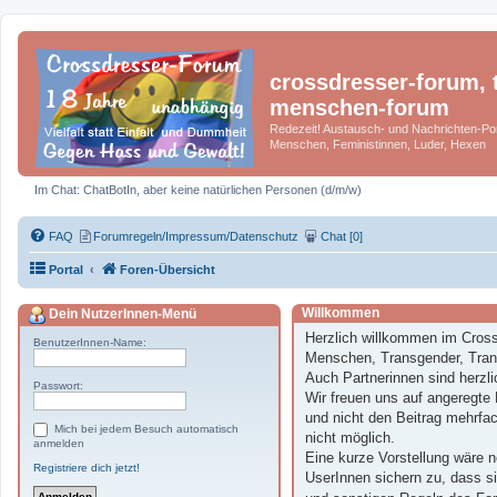
crossdresser-forum, t
menschen-forum
Redezeit! Austausch- und Nachrichten-Por
Menschen, Feministinnen, Luder, Hexen
Im Chat: ChatBotIn, aber keine natürlichen Personen (d/m/w)
FAQ
Forumregeln/Impressum/Datenschutz
Chat [0]
Portal
Foren-Übersicht
Willkommen
Dein NutzerInnen-Menü
Herzlich willkommen im Cross
BenutzerInnen-Name:
Menschen, Transgender, Trans
Auch Partnerinnen sind herzli
Passwort:
Wir freuen uns auf angeregte 
und nicht den Beitrag mehrfac
Mich bei jedem Besuch automatisch
nicht möglich.
anmelden
Eine kurze Vorstellung wäre n
Registriere dich jetzt!
UserInnen sichern zu, dass si