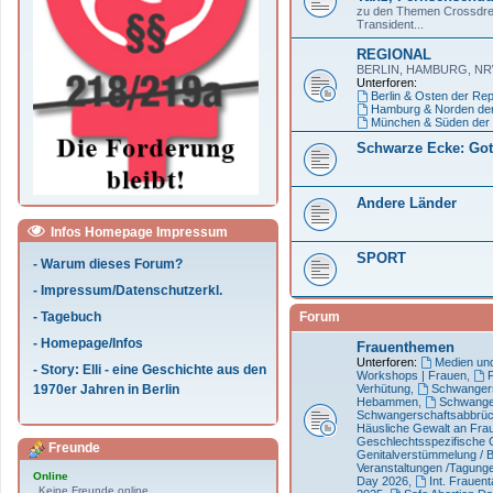
zu den Themen Crossdre
Transident...
REGIONAL
BERLIN, HAMBURG, N
Unterforen:
Berlin & Osten der Rep
Hamburg & Norden der
München & Süden der 
Schwarze Ecke: Goth
Andere Länder
Infos Homepage Impressum
SPORT
- Warum dieses Forum?
- Impressum/Datenschutzerkl.
Forum
- Tagebuch
- Homepage/Infos
Frauenthemen
Unterforen:
Medien und 
- Story: Elli - eine Geschichte aus den
Workshops | Frauen
,
Verhütung
,
Schwangers
1970er Jahren in Berlin
Hebammen
,
Schwange
Schwangerschaftsabbrü
Häusliche Gewalt an Frau
Geschlechtsspezifische 
Freunde
Genitalverstümmelung / 
Veranstaltungen /Tagung
Online
Day 2026
,
Int. Frauen
Keine Freunde online