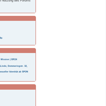
ie Nutzung des Forums
fo
e Mission | BR24
saLinde, Demmeringstr. 32,
sexueller Identität ab SPON