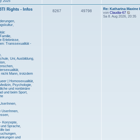
ay 2025
n
ä
a
t
g
r
L
GBTI Rights - Infos
g
Re: Katharina Maxine
T
B
8267
49798
a
e
N
von
Claudia-67
g
t
e
Sa 8. Aug 2026, 20:35
e
h
e
z
u
Forderungen
,
t
e
ngskultur
,
e
i
e
s
r
t
tät:
m
t
B
e
Familie
,
e
r
e Erlebnisse
,
i
B
e
r
n: Transsexualität -
t
e
r
i
n
ä
a
t
e
,
g
r
Schule, Uni, Ausbildung
,
g
a
tion
,
g
Menschen,
e
tersexualität
,
, nicht Mann, trotzdem
queer | Homosexualität
,
Medizin, Psychologie
,
tliche und nonbinäre
d und beim Sport
,
te
 UserInnen
,
e UserInnen
,
ressen
,
- Konzepte
,
r und Sprache
,
lfe bei
rsuchungen
,
änkungen und