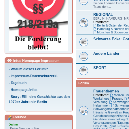
zu den Themen Crossdre
Transident...
REGIONAL
BERLIN, HAMBURG, N
Unterforen:
Berlin & Osten der Rep
Hamburg & Norden der
München & Süden der 
Schwarze Ecke: Goth
Andere Länder
Infos Homepage Impressum
SPORT
- Warum dieses Forum?
- Impressum/Datenschutzerkl.
- Tagebuch
Forum
- Homepage/Infos
Frauenthemen
Unterforen:
Medien und 
- Story: Elli - eine Geschichte aus den
Workshops | Frauen
,
1970er Jahren in Berlin
Verhütung
,
Schwangers
Hebammen
,
Schwange
Schwangerschaftsabbrü
Häusliche Gewalt an Frau
Geschlechtsspezifische 
Freunde
Genitalverstümmelung / 
Veranstaltungen /Tagung
Online
Day 2026
,
Int. Frauen
Keine Freunde online