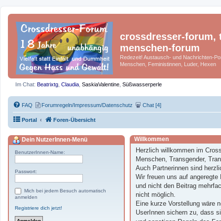
crossdresser-forum, t
menschen-forum
Redezeit! Austausch- und Nachrichten-Por
Menschen, Feministinnen, Luder, Hexen
Im Chat:
Beatrixtg
,
Claudia
,
SaskiaValentine
,
Süßwasserperle
FAQ
Forumregeln/Impressum/Datenschutz
Chat [4]
Portal
Foren-Übersicht
Willkommen
Dein NutzerInnen-Menü
Herzlich willkommen im Cross
BenutzerInnen-Name:
Menschen, Transgender, Trans
Auch Partnerinnen sind herzli
Passwort:
Wir freuen uns auf angeregte 
und nicht den Beitrag mehrfac
Mich bei jedem Besuch automatisch
nicht möglich.
anmelden
Eine kurze Vorstellung wäre n
Registriere dich jetzt!
UserInnen sichern zu, dass si