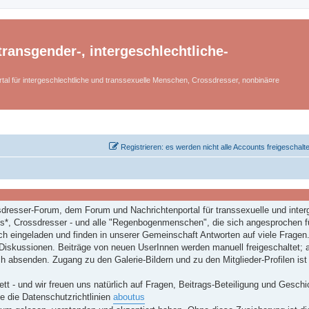
ransgender-, intergeschlechtliche-
tal für intergeschlechtliche und transsexuelle Menschen, Crossdresser, nonbinä¤re
Registrieren: es werden nicht alle Accounts freigeschalt
dresser-Forum, dem Forum und Nachrichtenportal für transsexuelle und inter
*, Crossdresser - und alle "Regenbogenmenschen", die sich angesprochen f
ch eingeladen und finden in unserer Gemeinschaft Antworten auf viele Fragen
Diskussionen. Beiträge von neuen UserInnen werden manuell freigeschaltet; a
h absenden. Zugang zu den Galerie-Bildern und zu den Mitglieder-Profilen ist
ett - und wir freuen uns natürlich auf Fragen, Beitrags-Beteiligung und Geschi
e die Datenschutzrichtlinien
aboutus