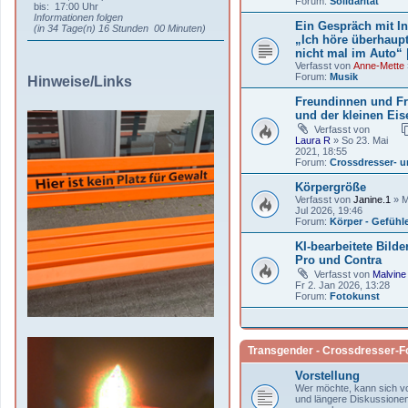
Forum:
Solidarität
bis: 17:00 Uhr
Informationen folgen
Ein Gespräch mit I
(in 34 Tage(n) 16 Stunden 00 Minuten)
„Ich höre überhaup
nicht mal im Auto“ |
Verfasst von
Anne-Mette
Forum:
Musik
Hinweise/Links
Freundinnen und Fr
und der kleinen Ei
Verfasst von
Laura R
» So 23. Mai
2021, 18:55
Forum:
Crossdresser- 
Körpergröße
Verfasst von
Janine.1
» M
Jul 2026, 19:46
Forum:
Körper - Gefühl
KI-bearbeitete Bilde
Pro und Contra
Verfasst von
Malvine
Fr 2. Jan 2026, 13:28
Forum:
Fotokunst
Transgender - Crossdresser-
Vorstellung
Wer möchte, kann sich vor
und längere Diskussionen