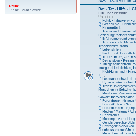
2025
,
Safe Abortion D
Offline
Rat - Tat - Hilfe - L
Keine Freunde offline
Hilfe und Selbsthilfe
Unterforen:
Politik - Initiativen - 
Geschichte - Erinneru
Hintergründe
,
Trans- und Intersexuali
Beziehung/Partnerschaft/
Erfahrungen und eigen
Transsexuelle Mensche
Transidentität, trans
,
Lebenslinien
,
Kinder und Jugendlich
Trans*, Inter*, CD, in 
Detransition - Retransi
Intergeschlechtliche 
Intergeschlechtlichkeit, In
Nicht-Binär, nicht Frau
ICH
,
Lesbisch, schwul, bi, 
Hygiene, Gesundheit, 
Trans*, intergeschlech
Menschen im Schwimmba
Missbrauch/sexualisier
Gewalt/Hassverbrechen
,
Forumfragen für neue
Forum/Galerie/Chat
,
Forumbereich für jung
Medien / Material / Ad
Rechtliches
,
Mobbing - Vermeidung 
Gendergerechte Bilde
Umfragen/Interviews/Hi
Abschlussarbeiten/Unte
Menschen mit Einschr