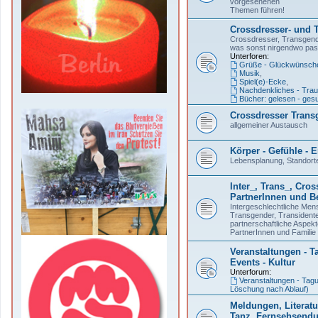
vorgesehenen
Themen führen!
Crossdresser- und 
Crossdresser, Transgend
was sonst nirgendwo pas
Unterforen:
Grüße - Glückwünsche
Musik
,
Spiel(e)-Ecke
,
Nachdenkliches - Trau
Bücher: gelesen - ges
Crossdresser Trans
allgemeiner Austausch
Körper - Gefühle -
Lebensplanung, Standort
Inter_, Trans_, Cros
PartnerInnen und Be
Intergeschlechtliche Men
Transgender, Transident
partnerschaftliche Aspekt
PartnerInnen und Familie
Veranstaltungen - Ta
Events - Kultur
Unterforum:
Veranstaltungen - Tagu
Löschung nach Ablauf)
Meldungen, Literatur
Tanz, Fernsehsend