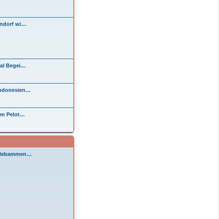
endorf wi…
tal Begei…
Indonesien…
im Pelot…
i Hebammen…