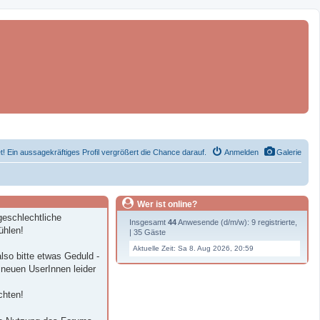
et! Ein aussagekräftiges Profil vergrößert die Chance darauf.
Anmelden
Galerie
Wer ist online?
geschlechtliche
Insgesamt
44
Anwesende (d/m/w): 9 registrierte,
ühlen!
| 35 Gäste
.
Aktuelle Zeit: Sa 8. Aug 2026, 20:59
lso bitte etwas Geduld -
 neuen UserInnen leider
chten!