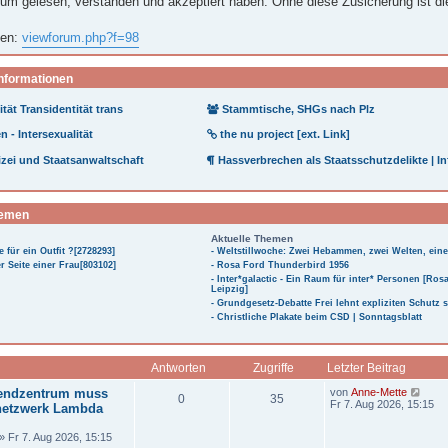
um gelesen, verstanden und akzeptiert haben. Ohne diese Zusicherung ist d
nen:
viewforum.php?f=98
Informationen
tät Transidentität trans
Stammtische, SHGs nach Plz
 - Intersexualität
the nu project [ext. Link]
zei und Staatsanwaltschaft
Hassverbrechen als Staatsschutzdelikte | In
hemen
Aktuelle Themen
e für ein Outfit ?[2728293]
- Weltstillwoche: Zwei Hebammen, zwei Welten, ein
r Seite einer Frau[803102]
- Rosa Ford Thunderbird 1956
- Inter*galactic - Ein Raum für inter* Personen [Ro
Leipzig]
- Grundgesetz-Debatte Frei lehnt expliziten Schutz 
- Christliche Plakate beim CSD | Sonntagsblatt
Antworten
Zugriffe
Letzter Beitrag
L
N
gendzentrum muss
von
Anne-Mette
A
Z
0
35
e
e
Fr 7. Aug 2026, 15:15
netzwerk Lambda
t
u
n
u
z
e
» Fr 7. Aug 2026, 15:15
t
s