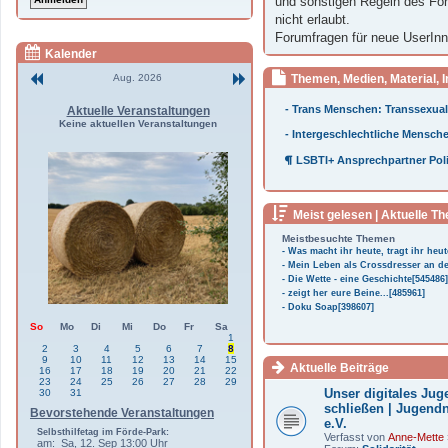
und sonstigen Regeln des For
nicht erlaubt.
Forumfragen für neue UserIn
Kalender
Aug. 2026
Themen, Medien, Material, 
- Trans Menschen: Transsexuali
Aktuelle Veranstaltungen
Keine aktuellen Veranstaltungen
- Intergeschlechtliche Menschen
LSBTI+ Ansprechpartner Poli
Meist gelesen | Aktuelle T
Meistbesuchte Themen
- Was macht ihr heute, tragt ihr heut
- Mein Leben als Crossdresser an de
- Die Wette - eine Geschichte[545486]
- zeigt her eure Beine...[485961]
- Doku Soap[398607]
So
Mo
Di
Mi
Do
Fr
Sa
1
2
3
4
5
6
7
8
9
10
11
12
13
14
15
Aktuelle Beiträge
16
17
18
19
20
21
22
23
24
25
26
27
28
29
Unser digitales Ju
30
31
schließen | Jugend
Bevorstehende Veranstaltungen
e.V.
Selbsthilfetag im Förde-Park:
Verfasst von
Anne-Mette
am: Sa, 12. Sep 13:00 Uhr