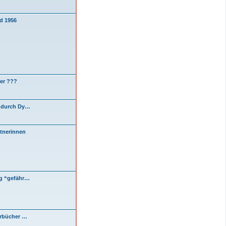
d 1956
er ???
n durch Dy…
tnerinnen
g “gefähr…
erbücher …