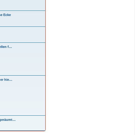
he Ecke
ellen f…
der hie…
d geräumt…