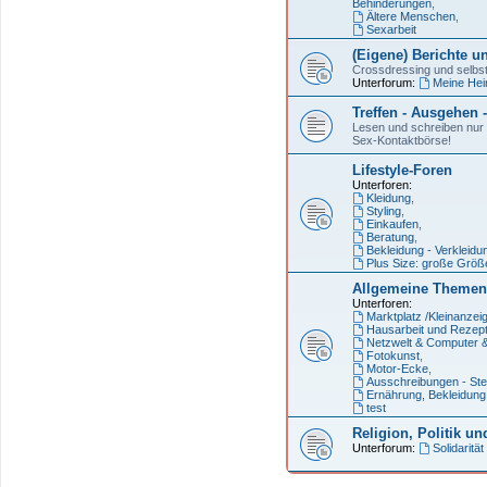
Behinderungen
,
Ältere Menschen
,
Sexarbeit
(Eigene) Berichte u
Crossdressing und selbst
Unterforum:
Meine Hei
Treffen - Ausgehen 
Lesen und schreiben nur f
Sex-Kontaktbörse!
Lifestyle-Foren
Unterforen:
Kleidung
,
Styling
,
Einkaufen
,
Beratung
,
Bekleidung - Verkleidu
Plus Size: große Größ
Allgemeine Themen
Unterforen:
Marktplatz /Kleinanzei
Hausarbeit und Rezep
Netzwelt & Computer 
Fotokunst
,
Motor-Ecke
,
Ausschreibungen - Ste
Ernährung, Bekleidung
test
Religion, Politik un
Unterforum:
Solidarität