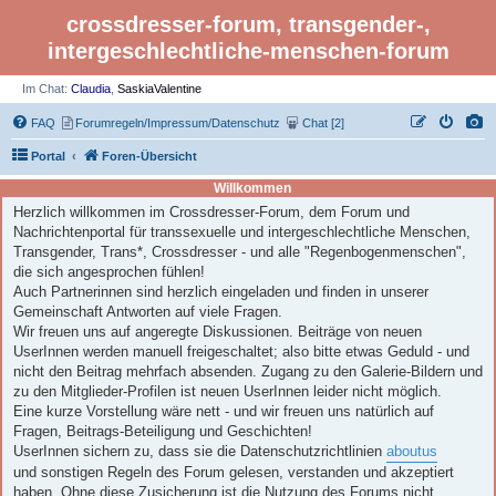
crossdresser-forum, transgender-,
intergeschlechtliche-menschen-forum
Im Chat:
Claudia
,
SaskiaValentine
FAQ
Forumregeln/Impressum/Datenschutz
Chat [2]
Portal
Foren-Übersicht
Willkommen
Herzlich willkommen im Crossdresser-Forum, dem Forum und
Nachrichtenportal für transsexuelle und intergeschlechtliche Menschen,
Transgender, Trans*, Crossdresser - und alle "Regenbogenmenschen",
die sich angesprochen fühlen!
Auch Partnerinnen sind herzlich eingeladen und finden in unserer
Gemeinschaft Antworten auf viele Fragen.
Wir freuen uns auf angeregte Diskussionen. Beiträge von neuen
UserInnen werden manuell freigeschaltet; also bitte etwas Geduld - und
nicht den Beitrag mehrfach absenden. Zugang zu den Galerie-Bildern und
zu den Mitglieder-Profilen ist neuen UserInnen leider nicht möglich.
Eine kurze Vorstellung wäre nett - und wir freuen uns natürlich auf
Fragen, Beitrags-Beteiligung und Geschichten!
UserInnen sichern zu, dass sie die Datenschutzrichtlinien
aboutus
und sonstigen Regeln des Forum gelesen, verstanden und akzeptiert
haben. Ohne diese Zusicherung ist die Nutzung des Forums nicht