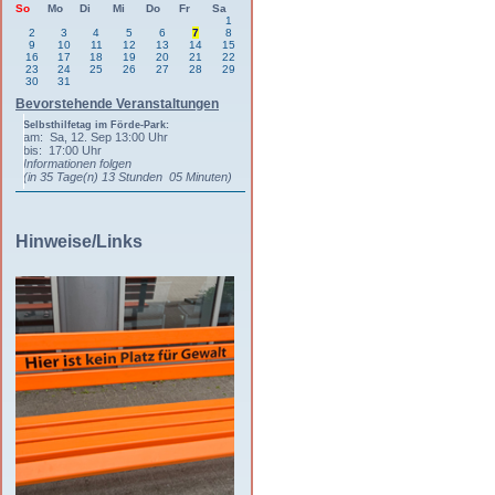
So
Mo
Di
Mi
Do
Fr
Sa
1
2
3
4
5
6
7
8
9
10
11
12
13
14
15
16
17
18
19
20
21
22
23
24
25
26
27
28
29
30
31
Bevorstehende Veranstaltungen
Selbsthilfetag im Förde-Park:
am: Sa, 12. Sep 13:00 Uhr
bis: 17:00 Uhr
Informationen folgen
(in 35 Tage(n) 13 Stunden 05 Minuten)
Hinweise/Links