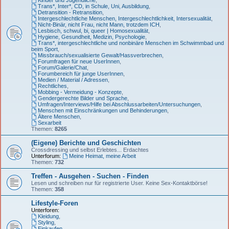
Trans*, Inter*, CD, in Schule, Uni, Ausbildung
,
Detransition - Retransition
,
Intergeschlechtliche Menschen, Intergeschlechtlichkeit, Intersexualität
,
Nicht-Binär, nicht Frau, nicht Mann, trotzdem ICH
,
Lesbisch, schwul, bi, queer | Homosexualität
,
Hygiene, Gesundheit, Medizin, Psychologie
,
Trans*, intergeschlechtliche und nonbinäre Menschen im Schwimmbad und
beim Sport
,
Missbrauch/sexualisierte Gewalt/Hassverbrechen
,
Forumfragen für neue UserInnen
,
Forum/Galerie/Chat
,
Forumbereich für junge UserInnen
,
Medien / Material / Adressen
,
Rechtliches
,
Mobbing - Vermeidung - Konzepte
,
Gendergerechte Bilder und Sprache
,
Umfragen/Interviews/Hilfe bei Abschlussarbeiten/Untersuchungen
,
Menschen mit Einschränkungen und Behinderungen
,
Ältere Menschen
,
Sexarbeit
Themen:
8265
(Eigene) Berichte und Geschichten
Crossdressing und selbst Erlebtes... Erdachtes
Unterforum:
Meine Heimat, meine Arbeit
Themen:
732
Treffen - Ausgehen - Suchen - Finden
Lesen und schreiben nur für registrierte User. Keine Sex-Kontaktbörse!
Themen:
358
Lifestyle-Foren
Unterforen:
Kleidung
,
Styling
,
Einkaufen
,