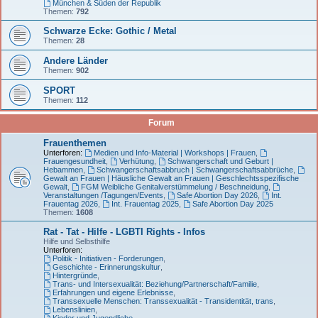
München & Süden der Republik
Themen:
792
Schwarze Ecke: Gothic / Metal
Themen:
28
Andere Länder
Themen:
902
SPORT
Themen:
112
Forum
Frauenthemen
Unterforen:
Medien und Info-Material | Workshops | Frauen
,
Frauengesundheit
,
Verhütung
,
Schwangerschaft und Geburt |
Hebammen
,
Schwangerschaftsabbruch | Schwangerschaftsabbrüche
,
Gewalt an Frauen | Häusliche Gewalt an Frauen | Geschlechtsspezifische
Gewalt
,
FGM Weibliche Genitalverstümmelung / Beschneidung
,
Veranstaltungen /Tagungen/Events
,
Safe Abortion Day 2026
,
Int.
Frauentag 2026
,
Int. Frauentag 2025
,
Safe Abortion Day 2025
Themen:
1608
Rat - Tat - Hilfe - LGBTI Rights - Infos
Hilfe und Selbsthilfe
Unterforen:
Politik - Initiativen - Forderungen
,
Geschichte - Erinnerungskultur
,
Hintergründe
,
Trans- und Intersexualität: Beziehung/Partnerschaft/Familie
,
Erfahrungen und eigene Erlebnisse
,
Transsexuelle Menschen: Transsexualität - Transidentität, trans
,
Lebenslinien
,
Kinder und Jugendliche
,