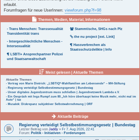
erlaubt.
Forumfragen für neue UserInnen:
viewforum.php?f=98
Themen, Medien, Material, Informationen
- Trans Menschen: Transsexualität
Stammtische, SHGs nach Plz
Transidentität trans
the nu project [ext. Link]
- Intergeschlechtliche Menschen -
Hassverbrechen als
Intersexualität
Staatsschutzdelikte | Info
LSBTI+ Ansprechpartner Polizei
und Staatsanwaltschaft
Meist gelesen | Aktuelle Themen
Aktuelle Themen
- Vortrag von Marie Dietrich: „LSBTIQ*-Wahlfamilien am Lebensende“ – MH-Stiftung
- Regierung verteidigt Selbstbestimmungsgesetz | Bundestag
- Unser digitales Jugendzentrum muss schließen | Jugendnetzwerk Lambda e.V.
- Ein Gespräch mit Inga Rumpf zum 80.„Ich höre überhaupt keine Musik mehr, nicht mal im
Auto“ | taz
- Musalek: Diskrepanz subjektiver Selbstwahrnehmung | ORF
Aktuelle Beiträge
Regierung verteidigt Selbstbestimmungsgesetz | Bundestag
Letzter Beitrag von
Jaddy
»
Fr 7. Aug 2026, 22:41
Forum:
Politik - Initiativen - Forderungen