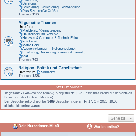
Beratung
,
Bekleidung - Verkleidung - Verwandlung
,
Plus Size: große Größen
Themen:
1129
Allgemeine Themen
Unterforen:
Marktplatz /Kleinanzeigen
,
Hausarbeit und Rezepte
,
Netzwelt & Computer & Technik-Ecke
,
Fotokunst
,
Motor-Ecke
,
Ausschreibungen - Stellenangebote
,
Ernährung, Bekleidung, Klima und Umwelt
,
test
Themen:
793
Religion, Politik und Gesellschaft
Unterforum:
Solidarität
Themen:
1228
Wer ist online?
Insgesamt
27
Anwesende (d/m/w): 5 registrierte, | 22 Gäste (basierend auf den aktiven
Besuchern der letzten 5 Minuten)
Der Besucherrekord liegt bei
3489
Besuchern, die am Fr 17. Okt 2025, 19:08
gleichzeitig online waren.
Gehe zu
Dein NutzerInnen-Menü
Wer ist online?