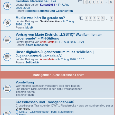
Kerstins literarische Ecke
1
2
3
4
5
49
…
Letzter Beitrag von
Kerstin1958
»
Fr 7. Aug
2026, 20:35
Forum:
(Eigene) Berichte und Geschichten
Musik: was hört ihr gerade so?
1
2
3
4
5
8
…
Letzter Beitrag von
SaskiaValentine
»
Fr 7. Aug
2026, 16:39
Forum:
Musik
Vortrag von Marie Dietrich: „LSBTIQ*-Wahlfamilien am
Lebensende“ – MH-Stiftung
Letzter Beitrag von
Anne-Mette
»
Fr 7. Aug 2026, 16:21
Forum:
Ältere Menschen
Unser digitales Jugendzentrum muss schließen |
Jugendnetzwerk Lambda e.V.
Letzter Beitrag von
Anne-Mette
»
Fr 7. Aug 2026, 15:15
Forum:
Solidarität
Transgender - Crossdresser-Forum
Vorstellung
Wer möchte, kann sich vorstellen: bitte kurz fassen
und längere Diskussionen in den dafür vorgesehenen
Themen führen!
Themen:
1638
Crossdresser- und Transgender-Café
Crossdresser, Transgender DWT... Plauderecke - was sonst nirgendwo passt
Unterforen:
Grüße - Glückwünsche - pers. Nachrichten
,
Musik
,