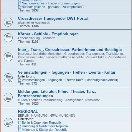
Nachdenkliches - Trauer - Erinnerungen
,
Bücher: gelesen - gesucht - zu empfehlen?
Themen:
3837
Crossdresser Transgender DWT Portal
allgemeiner Austausch
Themen:
1344
Körper - Gefühle - Empfindungen
Lebensplanung, Standorte
Themen:
1192
Inter_, Trans_, Crossdresser: PartnerInnen und Beteiligte
Intergeschlechtliche Menschen, Crossdresser, Transgender, Transidente:
Diskussionen über partnerschaftliche Aspekte, Rat und Tat für PartnerInnen
und Familie
Themen:
411
Veranstaltungen - Tagungen - Treffen - Events - Kultur
Unterforum:
Veranstaltungen - Tagungen - Treffen (auto- Löschung nach Ablauf)
Themen:
872
Meldungen, Literatur, Filme, Theater, Tanz,
Fernsehsendungen
zu den Themen Crossdressing, Transgender, Transident...
Themen:
3023
REGIONAL
BERLIN, HAMBURG, NRW, MÜNCHEN
Unterforen:
Berlin & Osten der Republik
,
Hamburg & Norden der Republik
,
München & Süden der Republik