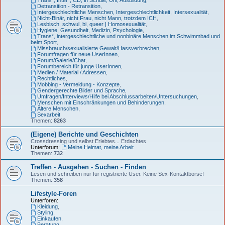
Detransition - Retransition
,
Intergeschlechtliche Menschen, Intergeschlechtlichkeit, Intersexualität
,
Nicht-Binär, nicht Frau, nicht Mann, trotzdem ICH
,
Lesbisch, schwul, bi, queer | Homosexualität
,
Hygiene, Gesundheit, Medizin, Psychologie
,
Trans*, intergeschlechtliche und nonbinäre Menschen im Schwimmbad und
beim Sport
,
Missbrauch/sexualisierte Gewalt/Hassverbrechen
,
Forumfragen für neue UserInnen
,
Forum/Galerie/Chat
,
Forumbereich für junge UserInnen
,
Medien / Material / Adressen
,
Rechtliches
,
Mobbing - Vermeidung - Konzepte
,
Gendergerechte Bilder und Sprache
,
Umfragen/Interviews/Hilfe bei Abschlussarbeiten/Untersuchungen
,
Menschen mit Einschränkungen und Behinderungen
,
Ältere Menschen
,
Sexarbeit
Themen:
8263
(Eigene) Berichte und Geschichten
Crossdressing und selbst Erlebtes... Erdachtes
Unterforum:
Meine Heimat, meine Arbeit
Themen:
732
Treffen - Ausgehen - Suchen - Finden
Lesen und schreiben nur für registrierte User. Keine Sex-Kontaktbörse!
Themen:
358
Lifestyle-Foren
Unterforen:
Kleidung
,
Styling
,
Einkaufen
,
Beratung
,