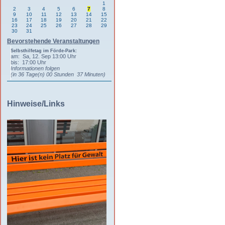
1
2
3
4
5
6
7
8
9
10
11
12
13
14
15
16
17
18
19
20
21
22
23
24
25
26
27
28
29
30
31
Bevorstehende Veranstaltungen
Selbsthilfetag im Förde-Park:
am: Sa, 12. Sep 13:00 Uhr
bis: 17:00 Uhr
Informationen folgen
(in 36 Tage(n) 00 Stunden 37 Minuten)
Hinweise/Links