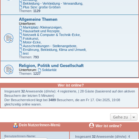
Bekleidung - Verkleidung - Verwandlung
,
Plus Size: große Größen
Themen:
1129
Allgemeine Themen
Unterforen:
Marktplatz /Kleinanzeigen
,
Hausarbeit und Rezepte
,
Netzwelt & Computer & Technik-Ecke
,
Fotokunst
,
Motor-Ecke
,
Ausschreibungen - Stellenangebote
,
Ernährung, Bekleidung, Klima und Umwelt
,
test
Themen:
793
Religion, Politik und Gesellschaft
Unterforum:
Solidarität
Themen:
1227
Wer ist online?
Insgesamt
32
Anwesende (d/m/w): 4 registrierte, | 28 Gäste (basierend auf den aktiven
Besuchern der letzten 5 Minuten)
Der Besucherrekord liegt bei
3489
Besuchern, die am Fr 17. Okt 2025, 19:08
gleichzeitig online waren.
Gehe zu
Dein NutzerInnen-Menü
Wer ist online?
BenutzerInnen-Name:
Insgesamt
32
Anwesende (d/m/w): 4