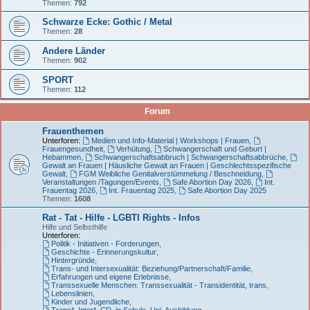
Themen:
792
Schwarze Ecke: Gothic / Metal
Themen:
28
Andere Länder
Themen:
902
SPORT
Themen:
112
Forum
Frauenthemen
Unterforen:
Medien und Info-Material | Workshops | Frauen
,
Frauengesundheit
,
Verhütung
,
Schwangerschaft und Geburt |
Hebammen
,
Schwangerschaftsabbruch | Schwangerschaftsabbrüche
,
Gewalt an Frauen | Häusliche Gewalt an Frauen | Geschlechtsspezifische
Gewalt
,
FGM Weibliche Genitalverstümmelung / Beschneidung
,
Veranstaltungen /Tagungen/Events
,
Safe Abortion Day 2026
,
Int.
Frauentag 2026
,
Int. Frauentag 2025
,
Safe Abortion Day 2025
Themen:
1608
Rat - Tat - Hilfe - LGBTI Rights - Infos
Hilfe und Selbsthilfe
Unterforen:
Politik - Initiativen - Forderungen
,
Geschichte - Erinnerungskultur
,
Hintergründe
,
Trans- und Intersexualität: Beziehung/Partnerschaft/Familie
,
Erfahrungen und eigene Erlebnisse
,
Transsexuelle Menschen: Transsexualität - Transidentität, trans
,
Lebenslinien
,
Kinder und Jugendliche
,
Trans*, Inter*, CD, in Schule, Uni, Ausbildung
,