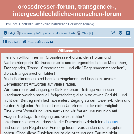
crossdresser-forum, transgender-,
intergeschlechtliche-menschen-forum
Im Chat: ChatBotIn, aber keine natürlichen Personen (d/m/w)
FAQ
Forumregeln/Impressum/Datenschutz
Chat [0]
Portal
Foren-Übersicht
Willkommen
Herzlich willkommen im Crossdresser-Forum, dem Forum und
Nachrichtenportal für transsexuelle und intergeschlechtliche Menschen,
Transgender, Trans*, Crossdresser - und alle "Regenbogenmenschen",
die sich angesprochen fühlen!
Auch Partnerinnen sind herzlich eingeladen und finden in unserer
Gemeinschaft Antworten auf viele Fragen.
Wir freuen uns auf angeregte Diskussionen. Beiträge von neuen
UserInnen werden manuell freigeschaltet; also bitte etwas Geduld - und
nicht den Beitrag mehrfach absenden. Zugang zu den Galerie-Bildern und
zu den Mitglieder-Profilen ist neuen UserInnen leider nicht möglich.
Eine kurze Vorstellung wäre nett - und wir freuen uns natürlich auf
Fragen, Beitrags-Beteiligung und Geschichten!
UserInnen sichern zu, dass sie die Datenschutzrichtlinien
aboutus
und sonstigen Regeln des Forum gelesen, verstanden und akzeptiert
haben. Ohne diese Zusicherung ist die Nutzung des Forums nicht