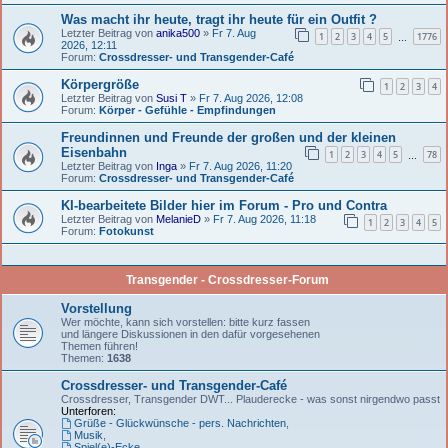
Was macht ihr heute, tragt ihr heute für ein Outfit ?
Letzter Beitrag von
anika500
»
Fr 7. Aug
1
2
3
4
5
1776
…
2026, 12:11
Forum:
Crossdresser- und Transgender-Café
Körpergröße
1
2
3
4
Letzter Beitrag von
Susi T
»
Fr 7. Aug 2026, 12:08
Forum:
Körper - Gefühle - Empfindungen
Freundinnen und Freunde der großen und der kleinen
Eisenbahn
1
2
3
4
5
78
…
Letzter Beitrag von
Inga
»
Fr 7. Aug 2026, 11:20
Forum:
Crossdresser- und Transgender-Café
KI-bearbeitete Bilder hier im Forum - Pro und Contra
Letzter Beitrag von
MelanieD
»
Fr 7. Aug 2026, 11:18
1
2
3
4
5
Forum:
Fotokunst
Transgender - Crossdresser-Forum
Vorstellung
Wer möchte, kann sich vorstellen: bitte kurz fassen
und längere Diskussionen in den dafür vorgesehenen
Themen führen!
Themen:
1638
Crossdresser- und Transgender-Café
Crossdresser, Transgender DWT... Plauderecke - was sonst nirgendwo passt
Unterforen:
Grüße - Glückwünsche - pers. Nachrichten
,
Musik
,
Spiel(e)-Ecke
,