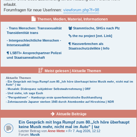
erlaubt.
Forumfragen für neue UserInnen:
viewforum.php?f=98
Themen, Medien, Material, Informationen
- Trans Menschen: Transsexualität
Stammtische, SHGs nach Plz
Transidentität trans
the nu project [ext. Link]
- Intergeschlechtliche Menschen -
Hassverbrechen als
Intersexualität
Staatsschutzdelikte | Info
LSBTI+ Ansprechpartner Polizei
und Staatsanwaltschaft
Meist gelesen | Aktuelle Themen
Aktuelle Themen
- Ein Gespräch mit Inga Rumpf zum 80.„Ich höre überhaupt keine Musik mehr, nicht mal im
Auto“ | taz
- Musalek: Diskrepanz subjektiver Selbstwahrnehmung | ORF
- Und siehe, ich sage Euch
- "Perspektiven" – Hamburgs erste queerfeministische Buchhandlung
- Zehntausende Japaner sterben 1945 durch Atombombe auf Hiroshima | NDR
Aktuelle Beiträge
Ein Gespräch mit Inga Rumpf zum 80.„Ich höre überhaupt
keine Musik mehr, nicht mal im Auto“ | taz
Letzter Beitrag von
Anne-Mette
»
Fr 7. Aug 2026, 12:12
Forum:
Musik