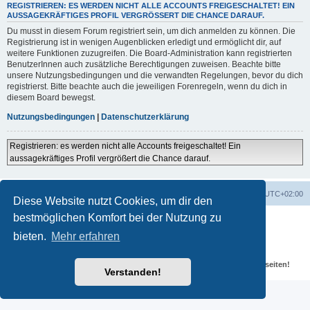
REGISTRIEREN: ES WERDEN NICHT ALLE ACCOUNTS FREIGESCHALTET! EIN
AUSSAGEKRÄFTIGES PROFIL VERGRÖSSERT DIE CHANCE DARAUF.
Du musst in diesem Forum registriert sein, um dich anmelden zu können. Die
Registrierung ist in wenigen Augenblicken erledigt und ermöglicht dir, auf
weitere Funktionen zuzugreifen. Die Board-Administration kann registrierten
BenutzerInnen auch zusätzliche Berechtigungen zuweisen. Beachte bitte
unsere Nutzungsbedingungen und die verwandten Regelungen, bevor du dich
registrierst. Bitte beachte auch die jeweiligen Forenregeln, wenn du dich in
diesem Board bewegst.
Nutzungsbedingungen
|
Datenschutzerklärung
Registrieren: es werden nicht alle Accounts freigeschaltet! Ein
aussagekräftiges Profil vergrößert die Chance darauf.
Portal
Foren-Übersicht
Alle Zeiten sind
UTC+02:00
Diese Website nutzt Cookies, um dir den
bestmöglichen Komfort bei der Nutzung zu
Powered by
phpBB
® Forum Software © phpBB Limited
Deutsche Übersetzung durch
phpBB.de
bieten.
Mehr erfahren
Datenschutz
|
Nutzungsbedingungen
Für verlinkte Fotos, Videos, Dateien und Beiträge gelten die
Datenschutzbestimmungen und weiteren Regeln der externen Webseiten!
Verstanden!