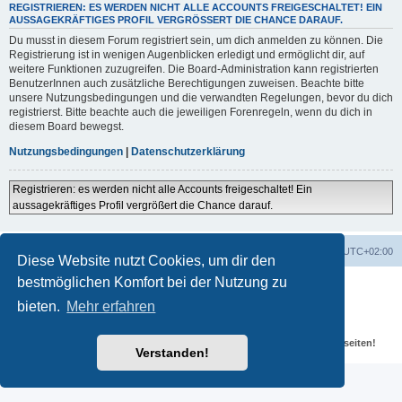
REGISTRIEREN: ES WERDEN NICHT ALLE ACCOUNTS FREIGESCHALTET! EIN
AUSSAGEKRÄFTIGES PROFIL VERGRÖSSERT DIE CHANCE DARAUF.
Du musst in diesem Forum registriert sein, um dich anmelden zu können. Die
Registrierung ist in wenigen Augenblicken erledigt und ermöglicht dir, auf
weitere Funktionen zuzugreifen. Die Board-Administration kann registrierten
BenutzerInnen auch zusätzliche Berechtigungen zuweisen. Beachte bitte
unsere Nutzungsbedingungen und die verwandten Regelungen, bevor du dich
registrierst. Bitte beachte auch die jeweiligen Forenregeln, wenn du dich in
diesem Board bewegst.
Nutzungsbedingungen
|
Datenschutzerklärung
Registrieren: es werden nicht alle Accounts freigeschaltet! Ein
aussagekräftiges Profil vergrößert die Chance darauf.
Portal
Foren-Übersicht
Alle Zeiten sind
UTC+02:00
Diese Website nutzt Cookies, um dir den
bestmöglichen Komfort bei der Nutzung zu
Powered by
phpBB
® Forum Software © phpBB Limited
Deutsche Übersetzung durch
phpBB.de
bieten.
Mehr erfahren
Datenschutz
|
Nutzungsbedingungen
Für verlinkte Fotos, Videos, Dateien und Beiträge gelten die
Datenschutzbestimmungen und weiteren Regeln der externen Webseiten!
Verstanden!