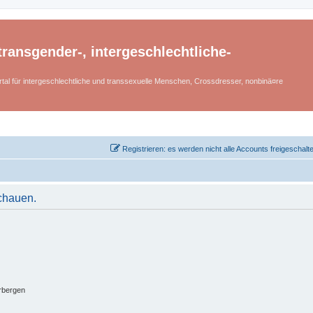
ransgender-, intergeschlechtliche-
tal für intergeschlechtliche und transsexuelle Menschen, Crossdresser, nonbinä¤re
Registrieren: es werden nicht alle Accounts freigeschalt
schauen.
rbergen