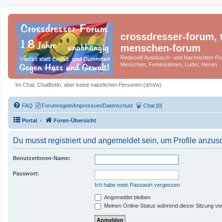
crossdresser-forum, t
menschen-forum
Redezeit! Austausch- und Nachrichten-Por
Menschen, Feministinnen, Luder, Hexen
Im Chat: ChatBotIn, aber keine natürlichen Personen (d/m/w)
FAQ
Forumregeln/Impressum/Datenschutz
Chat [0]
Portal
Foren-Übersicht
Du musst registriert und angemeldet sein, um Profile anzu
BenutzerInnen-Name:
Passwort:
Ich habe mein Passwort vergessen
Angemeldet bleiben
Meinen Online-Status während dieser Sitzung ve