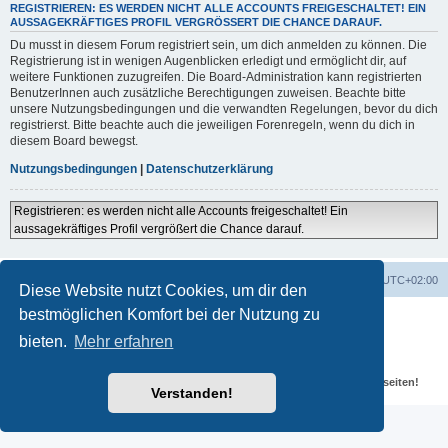
REGISTRIEREN: ES WERDEN NICHT ALLE ACCOUNTS FREIGESCHALTET! EIN
AUSSAGEKRÄFTIGES PROFIL VERGRÖSSERT DIE CHANCE DARAUF.
Du musst in diesem Forum registriert sein, um dich anmelden zu können. Die
Registrierung ist in wenigen Augenblicken erledigt und ermöglicht dir, auf
weitere Funktionen zuzugreifen. Die Board-Administration kann registrierten
BenutzerInnen auch zusätzliche Berechtigungen zuweisen. Beachte bitte
unsere Nutzungsbedingungen und die verwandten Regelungen, bevor du dich
registrierst. Bitte beachte auch die jeweiligen Forenregeln, wenn du dich in
diesem Board bewegst.
Nutzungsbedingungen
|
Datenschutzerklärung
Registrieren: es werden nicht alle Accounts freigeschaltet! Ein
aussagekräftiges Profil vergrößert die Chance darauf.
Portal
Foren-Übersicht
Alle Zeiten sind
UTC+02:00
Diese Website nutzt Cookies, um dir den
bestmöglichen Komfort bei der Nutzung zu
Powered by
phpBB
® Forum Software © phpBB Limited
Deutsche Übersetzung durch
phpBB.de
bieten.
Mehr erfahren
Datenschutz
|
Nutzungsbedingungen
Für verlinkte Fotos, Videos, Dateien und Beiträge gelten die
Datenschutzbestimmungen und weiteren Regeln der externen Webseiten!
Verstanden!