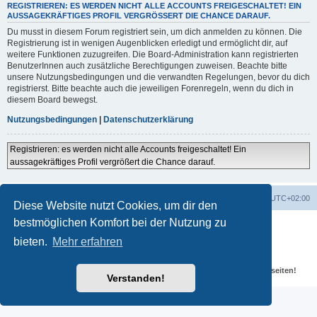
REGISTRIEREN: ES WERDEN NICHT ALLE ACCOUNTS FREIGESCHALTET! EIN
AUSSAGEKRÄFTIGES PROFIL VERGRÖSSERT DIE CHANCE DARAUF.
Du musst in diesem Forum registriert sein, um dich anmelden zu können. Die
Registrierung ist in wenigen Augenblicken erledigt und ermöglicht dir, auf
weitere Funktionen zuzugreifen. Die Board-Administration kann registrierten
BenutzerInnen auch zusätzliche Berechtigungen zuweisen. Beachte bitte
unsere Nutzungsbedingungen und die verwandten Regelungen, bevor du dich
registrierst. Bitte beachte auch die jeweiligen Forenregeln, wenn du dich in
diesem Board bewegst.
Nutzungsbedingungen
|
Datenschutzerklärung
Registrieren: es werden nicht alle Accounts freigeschaltet! Ein
aussagekräftiges Profil vergrößert die Chance darauf.
Portal
Foren-Übersicht
Alle Zeiten sind
UTC+02:00
Diese Website nutzt Cookies, um dir den
bestmöglichen Komfort bei der Nutzung zu
Powered by
phpBB
® Forum Software © phpBB Limited
Deutsche Übersetzung durch
phpBB.de
bieten.
Mehr erfahren
Datenschutz
|
Nutzungsbedingungen
Für verlinkte Fotos, Videos, Dateien und Beiträge gelten die
Datenschutzbestimmungen und weiteren Regeln der externen Webseiten!
Verstanden!