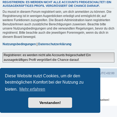
REGISTRIEREN: ES WERDEN NICHT ALLE ACCOUNTS FREIGESCHALTET! EIN
AUSSAGEKRÄFTIGES PROFIL VERGRÖSSERT DIE CHANCE DARAUF.
Du musst in diesem Forum registriert sein, um dich anmelden zu können. Die
Registrierung ist in wenigen Augenblicken erledigt und ermöglicht dir, auf
weitere Funktionen zuzugreifen. Die Board-Administration kann registrierten
BenutzerInnen auch zusätzliche Berechtigungen zuweisen. Beachte bitte
unsere Nutzungsbedingungen und die verwandten Regelungen, bevor du dich
registrierst. Bitte beachte auch die jeweiligen Forenregeln, wenn du dich in
diesem Board bewegst.
Nutzungsbedingungen
|
Datenschutzerklärung
Registrieren: es werden nicht alle Accounts freigeschaltet! Ein
aussagekräftiges Profil vergrößert die Chance darauf.
Portal
Foren-Übersicht
Alle Zeiten sind
UTC+02:00
Diese Website nutzt Cookies, um dir den
bestmöglichen Komfort bei der Nutzung zu
Powered by
phpBB
® Forum Software © phpBB Limited
Deutsche Übersetzung durch
phpBB.de
bieten.
Mehr erfahren
Datenschutz
|
Nutzungsbedingungen
Für verlinkte Fotos, Videos, Dateien und Beiträge gelten die
Datenschutzbestimmungen und weiteren Regeln der externen Webseiten!
Verstanden!