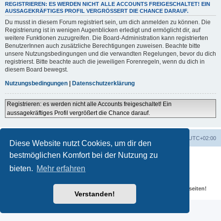
REGISTRIEREN: ES WERDEN NICHT ALLE ACCOUNTS FREIGESCHALTET! EIN
AUSSAGEKRÄFTIGES PROFIL VERGRÖSSERT DIE CHANCE DARAUF.
Du musst in diesem Forum registriert sein, um dich anmelden zu können. Die
Registrierung ist in wenigen Augenblicken erledigt und ermöglicht dir, auf
weitere Funktionen zuzugreifen. Die Board-Administration kann registrierten
BenutzerInnen auch zusätzliche Berechtigungen zuweisen. Beachte bitte
unsere Nutzungsbedingungen und die verwandten Regelungen, bevor du dich
registrierst. Bitte beachte auch die jeweiligen Forenregeln, wenn du dich in
diesem Board bewegst.
Nutzungsbedingungen
|
Datenschutzerklärung
Registrieren: es werden nicht alle Accounts freigeschaltet! Ein
aussagekräftiges Profil vergrößert die Chance darauf.
Portal
Foren-Übersicht
Alle Zeiten sind
UTC+02:00
Diese Website nutzt Cookies, um dir den
bestmöglichen Komfort bei der Nutzung zu
Powered by
phpBB
® Forum Software © phpBB Limited
Deutsche Übersetzung durch
phpBB.de
bieten.
Mehr erfahren
Datenschutz
|
Nutzungsbedingungen
Für verlinkte Fotos, Videos, Dateien und Beiträge gelten die
Datenschutzbestimmungen und weiteren Regeln der externen Webseiten!
Verstanden!