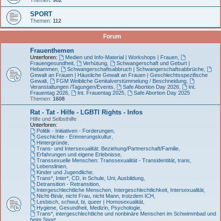
SPORT
Themen:
112
Forum
Frauenthemen
Unterforen:
Medien und Info-Material | Workshops | Frauen
,
Frauengesundheit
,
Verhütung
,
Schwangerschaft und Geburt |
Hebammen
,
Schwangerschaftsabbruch | Schwangerschaftsabbrüche
,
Gewalt an Frauen | Häusliche Gewalt an Frauen | Geschlechtsspezifische
Gewalt
,
FGM Weibliche Genitalverstümmelung / Beschneidung
,
Veranstaltungen /Tagungen/Events
,
Safe Abortion Day 2026
,
Int.
Frauentag 2026
,
Int. Frauentag 2025
,
Safe Abortion Day 2025
Themen:
1608
Rat - Tat - Hilfe - LGBTI Rights - Infos
Hilfe und Selbsthilfe
Unterforen:
Politik - Initiativen - Forderungen
,
Geschichte - Erinnerungskultur
,
Hintergründe
,
Trans- und Intersexualität: Beziehung/Partnerschaft/Familie
,
Erfahrungen und eigene Erlebnisse
,
Transsexuelle Menschen: Transsexualität - Transidentität, trans
,
Lebenslinien
,
Kinder und Jugendliche
,
Trans*, Inter*, CD, in Schule, Uni, Ausbildung
,
Detransition - Retransition
,
Intergeschlechtliche Menschen, Intergeschlechtlichkeit, Intersexualität
,
Nicht-Binär, nicht Frau, nicht Mann, trotzdem ICH
,
Lesbisch, schwul, bi, queer | Homosexualität
,
Hygiene, Gesundheit, Medizin, Psychologie
,
Trans*, intergeschlechtliche und nonbinäre Menschen im Schwimmbad und
beim Sport
,