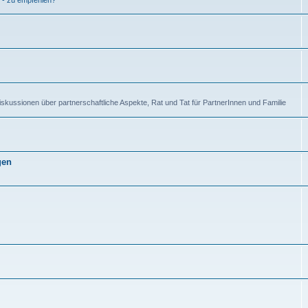
 - zu empfehlen?
kussionen über partnerschaftliche Aspekte, Rat und Tat für PartnerInnen und Familie
gen