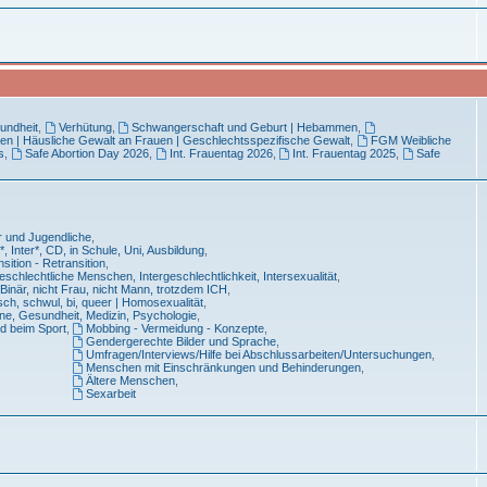
undheit
,
Verhütung
,
Schwangerschaft und Geburt | Hebammen
,
en | Häusliche Gewalt an Frauen | Geschlechtsspezifische Gewalt
,
FGM Weibliche
s
,
Safe Abortion Day 2026
,
Int. Frauentag 2026
,
Int. Frauentag 2025
,
Safe
r und Jugendliche
,
, Inter*, CD, in Schule, Uni, Ausbildung
,
sition - Retransition
,
eschlechtliche Menschen, Intergeschlechtlichkeit, Intersexualität
,
Binär, nicht Frau, nicht Mann, trotzdem ICH
,
sch, schwul, bi, queer | Homosexualität
,
ne, Gesundheit, Medizin, Psychologie
,
d beim Sport
,
Mobbing - Vermeidung - Konzepte
,
Gendergerechte Bilder und Sprache
,
Umfragen/Interviews/Hilfe bei Abschlussarbeiten/Untersuchungen
,
Menschen mit Einschränkungen und Behinderungen
,
Ältere Menschen
,
Sexarbeit