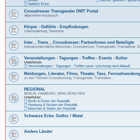
Musik
,
Bücher: gelesen - gesucht
Spiel(e)-Ecke
,
Crossdresser Transgender DWT Portal
allgemeiner Austausch
Körper - Gefühle - Empfindungen
Lebensplanung, Standorte
Inter_, Trans_, Crossdresser: PartnerInnen und Beteiligte
Intergeschlechtliche Menschen, Crossdresser, Transgender, Transidente: Dis
Veranstaltungen - Tagungen - Treffen - Events - Kultur
Unterforum:
Veranstaltungen - Tagungen - Treffen (auto- Löschung nach Ablauf)
Meldungen, Literatur, Filme, Theater, Tanz, Fernsehsendun
zu den Themen Crossdressing, Transgender, Transident...
REGIONAL
BERLIN, HAMBURG, NRW, MÜNCHEN
Unterforen:
Berlin & Osten der Republik
,
Hamburg & Norden der Republik
,
München & Süden der Republik
Schwarze Ecke: Gothic / Metal
Andere Länder