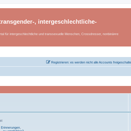
ransgender-, intergeschlechtliche-
tal für intergeschlechtliche und transsexuelle Menschen, Crossdresser, nonbinä¤re
Registrieren: es werden nicht alle Accounts freigeschalt
st
- Erinnerungen
,