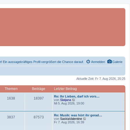
et! Ein aussagekräftiges Profil vergrößert die Chance darauf.
Anmelden
Galerie
Aktuelle Zeit: Fr 7. Aug 2026, 20:25
Themen
Beiträge
Letzter Beitrag
L
Re: Ihr Lieben, darf ich vors…
T
B
1638
18397
e
N
von
Slatjana
t
e
Mi 5. Aug 2026, 19:00
h
e
z
u
t
e
e
i
e
s
L
Re: Musik: was hört ihr gerad…
T
B
3837
87573
r
t
e
N
von
SaskiaValentine
m
t
B
e
t
e
Fr 7. Aug 2026, 16:39
e
r
h
e
z
u
i
B
e
r
t
e