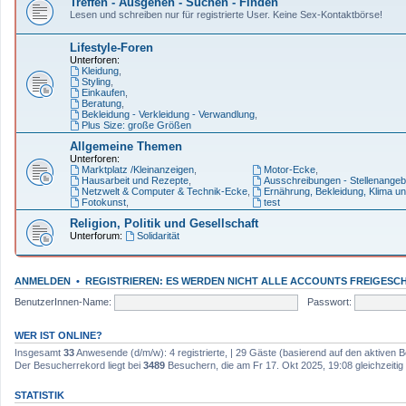
Treffen - Ausgehen - Suchen - Finden
Lesen und schreiben nur für registrierte User. Keine Sex-Kontaktbörse!
Lifestyle-Foren
Unterforen:
Kleidung
,
Styling
,
Einkaufen
,
Beratung
,
Bekleidung - Verkleidung - Verwandlung
,
Plus Size: große Größen
Allgemeine Themen
Unterforen:
Marktplatz /Kleinanzeigen
,
Motor-Ecke
,
Hausarbeit und Rezepte
,
Ausschreibungen - Stellenangeb
Netzwelt & Computer & Technik-Ecke
,
Ernährung, Bekleidung, Klima u
Fotokunst
,
test
Religion, Politik und Gesellschaft
Unterforum:
Solidarität
ANMELDEN
•
REGISTRIEREN: ES WERDEN NICHT ALLE ACCOUNTS FREIGESCH
BenutzerInnen-Name:
Passwort:
WER IST ONLINE?
Insgesamt
33
Anwesende (d/m/w): 4 registrierte, | 29 Gäste (basierend auf den aktiven B
Der Besucherrekord liegt bei
3489
Besuchern, die am Fr 17. Okt 2025, 19:08 gleichzeitig 
STATISTIK