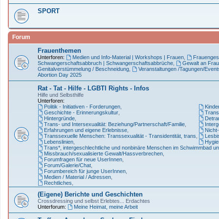
SPORT
Forum
Frauenthemen
Unterforen:
Medien und Info-Material | Workshops | Frauen
,
Frauenges
Schwangerschaftsabbruch | Schwangerschaftsabbrüche
,
Gewalt an Frau
Genitalverstümmelung / Beschneidung
,
Veranstaltungen /Tagungen/Event
Abortion Day 2025
Rat - Tat - Hilfe - LGBTI Rights - Infos
Hilfe und Selbsthilfe
Unterforen:
Politik - Initiativen - Forderungen
,
Kinde
Geschichte - Erinnerungskultur
,
Trans*
Hintergründe
,
Detran
Trans- und Intersexualität: Beziehung/Partnerschaft/Familie
,
Interg
Erfahrungen und eigene Erlebnisse
,
Nicht-
Transsexuelle Menschen: Transsexualität - Transidentität, trans
,
Lesbi
Lebenslinien
,
Hygie
Trans*, intergeschlechtliche und nonbinäre Menschen im Schwimmbad un
Missbrauch/sexualisierte Gewalt/Hassverbrechen
,
Forumfragen für neue UserInnen
,
Forum/Galerie/Chat
,
Forumbereich für junge UserInnen
,
Medien / Material / Adressen
,
Rechtliches
,
(Eigene) Berichte und Geschichten
Crossdressing und selbst Erlebtes... Erdachtes
Unterforum:
Meine Heimat, meine Arbeit