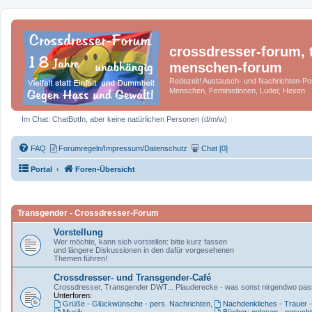
crossdresser-forum, t
menschen-forum
Redezeit! Austausch- und Nachrichten-Por
Menschen, Feministinnen, Luder, Hexen
Im Chat: ChatBotIn, aber keine natürlichen Personen (d/m/w)
FAQ
Forumregeln/Impressum/Datenschutz
Chat [0]
Portal
Foren-Übersicht
Transgender - Crossdresser-Forum
Vorstellung
Wer möchte, kann sich vorstellen: bitte kurz fassen
und längere Diskussionen in den dafür vorgesehenen
Themen führen!
Crossdresser- und Transgender-Café
Crossdresser, Transgender DWT... Plauderecke - was sonst nirgendwo pas
Unterforen:
Grüße - Glückwünsche - pers. Nachrichten
,
Nachdenkliches - Trauer 