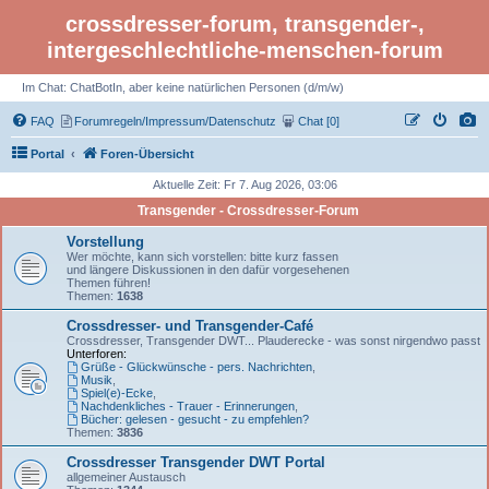
crossdresser-forum, transgender-,
intergeschlechtliche-menschen-forum
Im Chat: ChatBotIn, aber keine natürlichen Personen (d/m/w)
FAQ
Forumregeln/Impressum/Datenschutz
Chat [0]
Portal
Foren-Übersicht
Aktuelle Zeit: Fr 7. Aug 2026, 03:06
Transgender - Crossdresser-Forum
Vorstellung
Wer möchte, kann sich vorstellen: bitte kurz fassen
und längere Diskussionen in den dafür vorgesehenen
Themen führen!
Themen:
1638
Crossdresser- und Transgender-Café
Crossdresser, Transgender DWT... Plauderecke - was sonst nirgendwo passt
Unterforen:
Grüße - Glückwünsche - pers. Nachrichten
,
Musik
,
Spiel(e)-Ecke
,
Nachdenkliches - Trauer - Erinnerungen
,
Bücher: gelesen - gesucht - zu empfehlen?
Themen:
3836
Crossdresser Transgender DWT Portal
allgemeiner Austausch