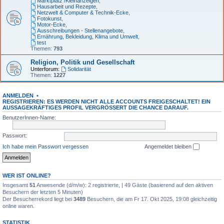
Marktplatz /Kleinanzeigen
,
Hausarbeit und Rezepte
,
Netzwelt & Computer & Technik-Ecke
,
Fotokunst
,
Motor-Ecke
,
Ausschreibungen - Stellenangebote
,
Ernährung, Bekleidung, Klima und Umwelt
,
test
Themen:
793
Religion, Politik und Gesellschaft
Unterforum:
Solidarität
Themen:
1227
ANMELDEN
•
REGISTRIEREN: ES WERDEN NICHT ALLE ACCOUNTS FREIGESCHALTET! EIN
AUSSAGEKRÄFTIGES PROFIL VERGRÖSSERT DIE CHANCE DARAUF.
BenutzerInnen-Name:
Passwort:
Ich habe mein Passwort vergessen
Angemeldet bleiben
WER IST ONLINE?
Insgesamt
51
Anwesende (d/m/w): 2 registrierte, | 49 Gäste (basierend auf den aktiven
Besuchern der letzten 5 Minuten)
Der Besucherrekord liegt bei
3489
Besuchern, die am Fr 17. Okt 2025, 19:08 gleichzeitig
online waren.
STATISTIK