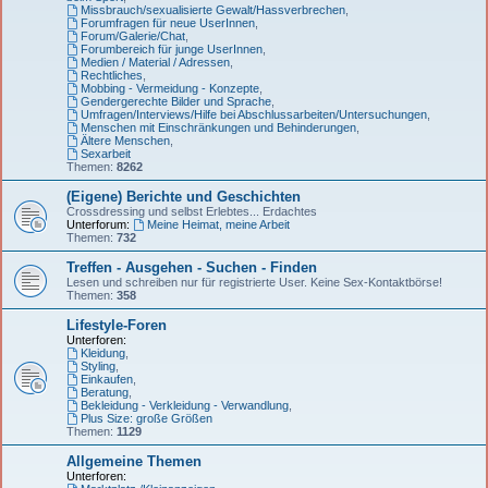
Missbrauch/sexualisierte Gewalt/Hassverbrechen
,
Forumfragen für neue UserInnen
,
Forum/Galerie/Chat
,
Forumbereich für junge UserInnen
,
Medien / Material / Adressen
,
Rechtliches
,
Mobbing - Vermeidung - Konzepte
,
Gendergerechte Bilder und Sprache
,
Umfragen/Interviews/Hilfe bei Abschlussarbeiten/Untersuchungen
,
Menschen mit Einschränkungen und Behinderungen
,
Ältere Menschen
,
Sexarbeit
Themen:
8262
(Eigene) Berichte und Geschichten
Crossdressing und selbst Erlebtes... Erdachtes
Unterforum:
Meine Heimat, meine Arbeit
Themen:
732
Treffen - Ausgehen - Suchen - Finden
Lesen und schreiben nur für registrierte User. Keine Sex-Kontaktbörse!
Themen:
358
Lifestyle-Foren
Unterforen:
Kleidung
,
Styling
,
Einkaufen
,
Beratung
,
Bekleidung - Verkleidung - Verwandlung
,
Plus Size: große Größen
Themen:
1129
Allgemeine Themen
Unterforen: