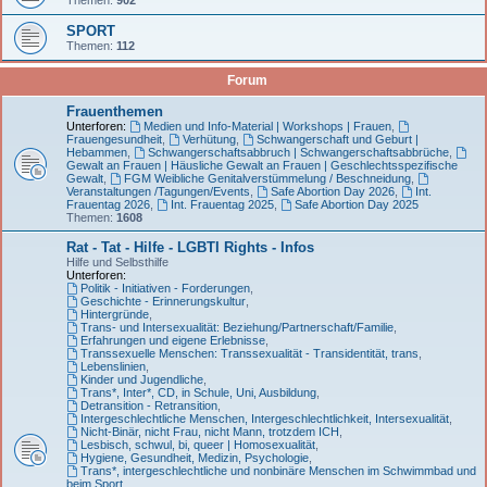
SPORT
Themen:
112
Forum
Frauenthemen
Unterforen:
Medien und Info-Material | Workshops | Frauen
,
Frauengesundheit
,
Verhütung
,
Schwangerschaft und Geburt |
Hebammen
,
Schwangerschaftsabbruch | Schwangerschaftsabbrüche
,
Gewalt an Frauen | Häusliche Gewalt an Frauen | Geschlechtsspezifische
Gewalt
,
FGM Weibliche Genitalverstümmelung / Beschneidung
,
Veranstaltungen /Tagungen/Events
,
Safe Abortion Day 2026
,
Int.
Frauentag 2026
,
Int. Frauentag 2025
,
Safe Abortion Day 2025
Themen:
1608
Rat - Tat - Hilfe - LGBTI Rights - Infos
Hilfe und Selbsthilfe
Unterforen:
Politik - Initiativen - Forderungen
,
Geschichte - Erinnerungskultur
,
Hintergründe
,
Trans- und Intersexualität: Beziehung/Partnerschaft/Familie
,
Erfahrungen und eigene Erlebnisse
,
Transsexuelle Menschen: Transsexualität - Transidentität, trans
,
Lebenslinien
,
Kinder und Jugendliche
,
Trans*, Inter*, CD, in Schule, Uni, Ausbildung
,
Detransition - Retransition
,
Intergeschlechtliche Menschen, Intergeschlechtlichkeit, Intersexualität
,
Nicht-Binär, nicht Frau, nicht Mann, trotzdem ICH
,
Lesbisch, schwul, bi, queer | Homosexualität
,
Hygiene, Gesundheit, Medizin, Psychologie
,
Trans*, intergeschlechtliche und nonbinäre Menschen im Schwimmbad und
beim Sport
,