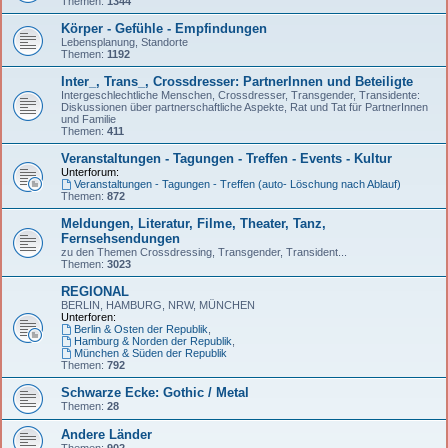
Themen:
1344
Körper - Gefühle - Empfindungen
Lebensplanung, Standorte
Themen:
1192
Inter_, Trans_, Crossdresser: PartnerInnen und Beteiligte
Intergeschlechtliche Menschen, Crossdresser, Transgender, Transidente:
Diskussionen über partnerschaftliche Aspekte, Rat und Tat für PartnerInnen
und Familie
Themen:
411
Veranstaltungen - Tagungen - Treffen - Events - Kultur
Unterforum:
Veranstaltungen - Tagungen - Treffen (auto- Löschung nach Ablauf)
Themen:
872
Meldungen, Literatur, Filme, Theater, Tanz,
Fernsehsendungen
zu den Themen Crossdressing, Transgender, Transident...
Themen:
3023
REGIONAL
BERLIN, HAMBURG, NRW, MÜNCHEN
Unterforen:
Berlin & Osten der Republik
,
Hamburg & Norden der Republik
,
München & Süden der Republik
Themen:
792
Schwarze Ecke: Gothic / Metal
Themen:
28
Andere Länder
Themen:
902