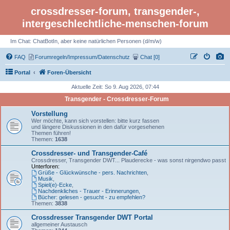
crossdresser-forum, transgender-,
intergeschlechtliche-menschen-forum
Im Chat: ChatBotIn, aber keine natürlichen Personen (d/m/w)
FAQ
Forumregeln/Impressum/Datenschutz
Chat [0]
Portal
Foren-Übersicht
Aktuelle Zeit: So 9. Aug 2026, 07:44
Transgender - Crossdresser-Forum
Vorstellung
Wer möchte, kann sich vorstellen: bitte kurz fassen
und längere Diskussionen in den dafür vorgesehenen
Themen führen!
Themen:
1638
Crossdresser- und Transgender-Café
Crossdresser, Transgender DWT... Plauderecke - was sonst nirgendwo passt
Unterforen:
Grüße - Glückwünsche - pers. Nachrichten
,
Musik
,
Spiel(e)-Ecke
,
Nachdenkliches - Trauer - Erinnerungen
,
Bücher: gelesen - gesucht - zu empfehlen?
Themen:
3838
Crossdresser Transgender DWT Portal
allgemeiner Austausch