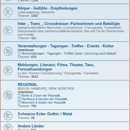
Themen:
1344
Körper - Gefühle - Empfindungen
Lebensplanung, Standorte
Themen:
1192
Inter_, Trans_, Crossdresser: PartnerInnen und Beteiligte
Intergeschlechtliche Menschen, Crossdresser, Transgender, Transidente:
Diskussionen über partnerschaftliche Aspekte, Rat und Tat für PartnerInnen
und Familie
Themen:
411
Veranstaltungen - Tagungen - Treffen - Events - Kultur
Unterforum:
Veranstaltungen - Tagungen - Treffen (auto- Löschung nach Ablauf)
Themen:
870
Meldungen, Literatur, Filme, Theater, Tanz,
Fernsehsendungen
zu den Themen Crossdressing, Transgender, Transident...
Themen:
3023
REGIONAL
BERLIN, HAMBURG, NRW, MÜNCHEN
Unterforen:
Berlin & Osten der Republik
,
Hamburg & Norden der Republik
,
München & Süden der Republik
Themen:
792
Schwarze Ecke: Gothic / Metal
Themen:
28
Andere Länder
Themen:
902