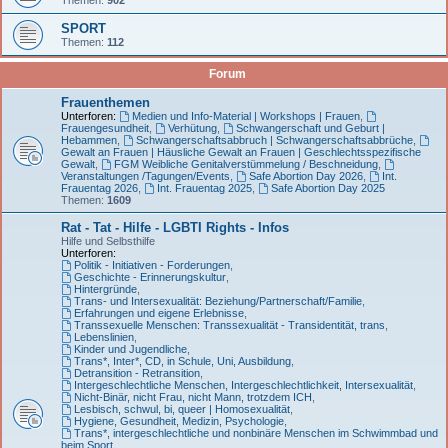
SPORT
Themen:
112
Forum
Frauenthemen
Unterforen:
Medien und Info-Material | Workshops | Frauen
,
Frauengesundheit
,
Verhütung
,
Schwangerschaft und Geburt |
Hebammen
,
Schwangerschaftsabbruch | Schwangerschaftsabbrüche
,
Gewalt an Frauen | Häusliche Gewalt an Frauen | Geschlechtsspezifische
Gewalt
,
FGM Weibliche Genitalverstümmelung / Beschneidung
,
Veranstaltungen /Tagungen/Events
,
Safe Abortion Day 2026
,
Int.
Frauentag 2026
,
Int. Frauentag 2025
,
Safe Abortion Day 2025
Themen:
1609
Rat - Tat - Hilfe - LGBTI Rights - Infos
Hilfe und Selbsthilfe
Unterforen:
Politik - Initiativen - Forderungen
,
Geschichte - Erinnerungskultur
,
Hintergründe
,
Trans- und Intersexualität: Beziehung/Partnerschaft/Familie
,
Erfahrungen und eigene Erlebnisse
,
Transsexuelle Menschen: Transsexualität - Transidentität, trans
,
Lebenslinien
,
Kinder und Jugendliche
,
Trans*, Inter*, CD, in Schule, Uni, Ausbildung
,
Detransition - Retransition
,
Intergeschlechtliche Menschen, Intergeschlechtlichkeit, Intersexualität
,
Nicht-Binär, nicht Frau, nicht Mann, trotzdem ICH
,
Lesbisch, schwul, bi, queer | Homosexualität
,
Hygiene, Gesundheit, Medizin, Psychologie
,
Trans*, intergeschlechtliche und nonbinäre Menschen im Schwimmbad und
beim Sport
,