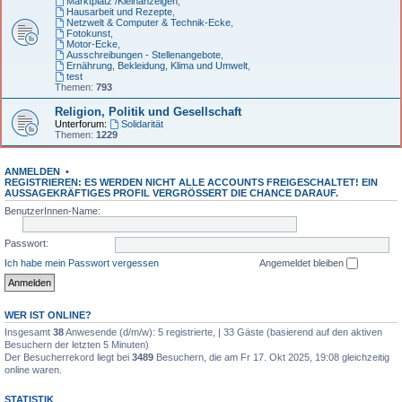
Marktplatz /Kleinanzeigen
,
Hausarbeit und Rezepte
,
Netzwelt & Computer & Technik-Ecke
,
Fotokunst
,
Motor-Ecke
,
Ausschreibungen - Stellenangebote
,
Ernährung, Bekleidung, Klima und Umwelt
,
test
Themen:
793
Religion, Politik und Gesellschaft
Unterforum:
Solidarität
Themen:
1229
ANMELDEN
•
REGISTRIEREN: ES WERDEN NICHT ALLE ACCOUNTS FREIGESCHALTET! EIN
AUSSAGEKRÄFTIGES PROFIL VERGRÖSSERT DIE CHANCE DARAUF.
BenutzerInnen-Name:
Passwort:
Ich habe mein Passwort vergessen
Angemeldet bleiben
WER IST ONLINE?
Insgesamt
38
Anwesende (d/m/w): 5 registrierte, | 33 Gäste (basierend auf den aktiven
Besuchern der letzten 5 Minuten)
Der Besucherrekord liegt bei
3489
Besuchern, die am Fr 17. Okt 2025, 19:08 gleichzeitig
online waren.
STATISTIK