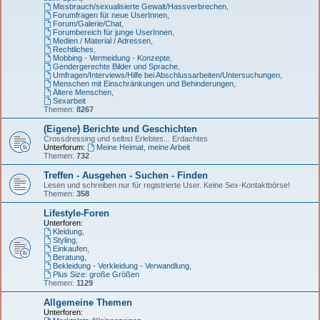
Missbrauch/sexualisierte Gewalt/Hassverbrechen
,
Forumfragen für neue UserInnen
,
Forum/Galerie/Chat
,
Forumbereich für junge UserInnen
,
Medien / Material / Adressen
,
Rechtliches
,
Mobbing - Vermeidung - Konzepte
,
Gendergerechte Bilder und Sprache
,
Umfragen/Interviews/Hilfe bei Abschlussarbeiten/Untersuchungen
,
Menschen mit Einschränkungen und Behinderungen
,
Ältere Menschen
,
Sexarbeit
Themen:
8267
(Eigene) Berichte und Geschichten
Crossdressing und selbst Erlebtes... Erdachtes
Unterforum:
Meine Heimat, meine Arbeit
Themen:
732
Treffen - Ausgehen - Suchen - Finden
Lesen und schreiben nur für registrierte User. Keine Sex-Kontaktbörse!
Themen:
358
Lifestyle-Foren
Unterforen:
Kleidung
,
Styling
,
Einkaufen
,
Beratung
,
Bekleidung - Verkleidung - Verwandlung
,
Plus Size: große Größen
Themen:
1129
Allgemeine Themen
Unterforen: