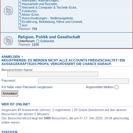
Marktplatz /Kleinanzeigen
,
Hausarbeit und Rezepte
,
Netzwelt & Computer & Technik-Ecke
,
Fotokunst
,
Motor-Ecke
,
Ausschreibungen - Stellenangebote
,
Ernährung, Bekleidung, Klima und Umwelt
,
test
Themen:
793
Religion, Politik und Gesellschaft
Unterforum:
Solidarität
Themen:
1226
ANMELDEN
•
REGISTRIEREN: ES WERDEN NICHT ALLE ACCOUNTS FREIGESCHALTET! EIN
AUSSAGEKRÄFTIGES PROFIL VERGRÖSSERT DIE CHANCE DARAUF.
BenutzerInnen-Name:
Passwort:
Ich habe mein Passwort vergessen
Angemeldet bleiben
WER IST ONLINE?
Insgesamt
27
Anwesende (d/m/w): 2 registrierte, | 25 Gäste (basierend auf den aktiven
Besuchern der letzten 5 Minuten)
Der Besucherrekord liegt bei
3489
Besuchern, die am Fr 17. Okt 2025, 19:08 gleichzeitig
online waren.
STATISTIK