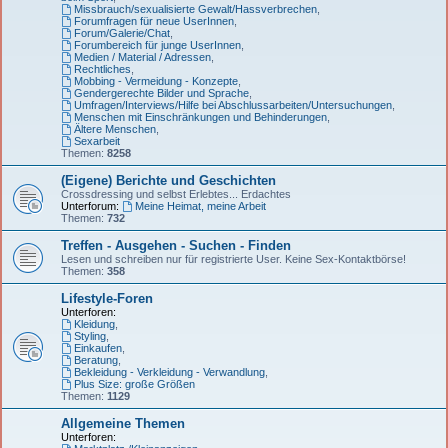
Missbrauch/sexualisierte Gewalt/Hassverbrechen
,
Forumfragen für neue UserInnen
,
Forum/Galerie/Chat
,
Forumbereich für junge UserInnen
,
Medien / Material / Adressen
,
Rechtliches
,
Mobbing - Vermeidung - Konzepte
,
Gendergerechte Bilder und Sprache
,
Umfragen/Interviews/Hilfe bei Abschlussarbeiten/Untersuchungen
,
Menschen mit Einschränkungen und Behinderungen
,
Ältere Menschen
,
Sexarbeit
Themen:
8258
(Eigene) Berichte und Geschichten
Crossdressing und selbst Erlebtes... Erdachtes
Unterforum:
Meine Heimat, meine Arbeit
Themen:
732
Treffen - Ausgehen - Suchen - Finden
Lesen und schreiben nur für registrierte User. Keine Sex-Kontaktbörse!
Themen:
358
Lifestyle-Foren
Unterforen:
Kleidung
,
Styling
,
Einkaufen
,
Beratung
,
Bekleidung - Verkleidung - Verwandlung
,
Plus Size: große Größen
Themen:
1129
Allgemeine Themen
Unterforen: