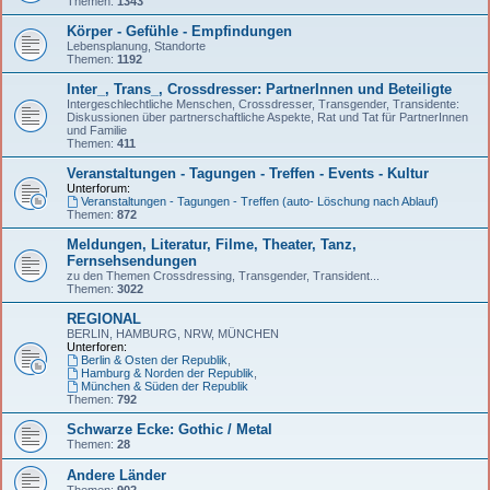
Themen:
1343
Körper - Gefühle - Empfindungen
Lebensplanung, Standorte
Themen:
1192
Inter_, Trans_, Crossdresser: PartnerInnen und Beteiligte
Intergeschlechtliche Menschen, Crossdresser, Transgender, Transidente:
Diskussionen über partnerschaftliche Aspekte, Rat und Tat für PartnerInnen
und Familie
Themen:
411
Veranstaltungen - Tagungen - Treffen - Events - Kultur
Unterforum:
Veranstaltungen - Tagungen - Treffen (auto- Löschung nach Ablauf)
Themen:
872
Meldungen, Literatur, Filme, Theater, Tanz,
Fernsehsendungen
zu den Themen Crossdressing, Transgender, Transident...
Themen:
3022
REGIONAL
BERLIN, HAMBURG, NRW, MÜNCHEN
Unterforen:
Berlin & Osten der Republik
,
Hamburg & Norden der Republik
,
München & Süden der Republik
Themen:
792
Schwarze Ecke: Gothic / Metal
Themen:
28
Andere Länder
Themen:
902