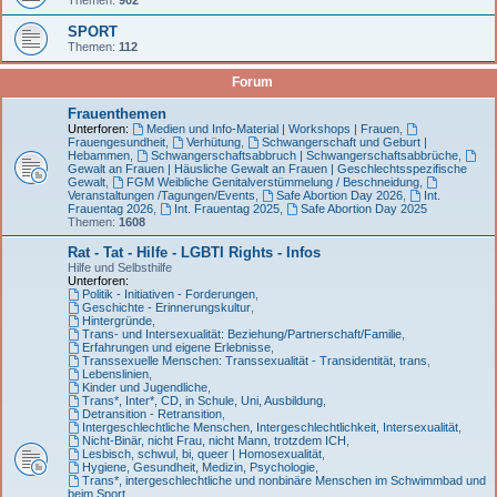
SPORT
Themen:
112
Forum
Frauenthemen
Unterforen:
Medien und Info-Material | Workshops | Frauen
,
Frauengesundheit
,
Verhütung
,
Schwangerschaft und Geburt |
Hebammen
,
Schwangerschaftsabbruch | Schwangerschaftsabbrüche
,
Gewalt an Frauen | Häusliche Gewalt an Frauen | Geschlechtsspezifische
Gewalt
,
FGM Weibliche Genitalverstümmelung / Beschneidung
,
Veranstaltungen /Tagungen/Events
,
Safe Abortion Day 2026
,
Int.
Frauentag 2026
,
Int. Frauentag 2025
,
Safe Abortion Day 2025
Themen:
1608
Rat - Tat - Hilfe - LGBTI Rights - Infos
Hilfe und Selbsthilfe
Unterforen:
Politik - Initiativen - Forderungen
,
Geschichte - Erinnerungskultur
,
Hintergründe
,
Trans- und Intersexualität: Beziehung/Partnerschaft/Familie
,
Erfahrungen und eigene Erlebnisse
,
Transsexuelle Menschen: Transsexualität - Transidentität, trans
,
Lebenslinien
,
Kinder und Jugendliche
,
Trans*, Inter*, CD, in Schule, Uni, Ausbildung
,
Detransition - Retransition
,
Intergeschlechtliche Menschen, Intergeschlechtlichkeit, Intersexualität
,
Nicht-Binär, nicht Frau, nicht Mann, trotzdem ICH
,
Lesbisch, schwul, bi, queer | Homosexualität
,
Hygiene, Gesundheit, Medizin, Psychologie
,
Trans*, intergeschlechtliche und nonbinäre Menschen im Schwimmbad und
beim Sport
,