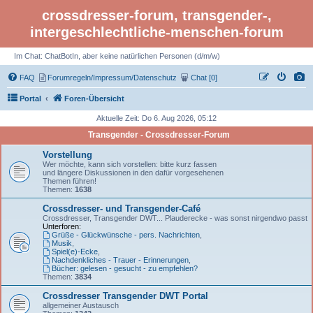
crossdresser-forum, transgender-,
intergeschlechtliche-menschen-forum
Im Chat: ChatBotIn, aber keine natürlichen Personen (d/m/w)
FAQ
Forumregeln/Impressum/Datenschutz
Chat [0]
Portal
Foren-Übersicht
Aktuelle Zeit: Do 6. Aug 2026, 05:12
Transgender - Crossdresser-Forum
Vorstellung
Wer möchte, kann sich vorstellen: bitte kurz fassen
und längere Diskussionen in den dafür vorgesehenen
Themen führen!
Themen:
1638
Crossdresser- und Transgender-Café
Crossdresser, Transgender DWT... Plauderecke - was sonst nirgendwo passt
Unterforen:
Grüße - Glückwünsche - pers. Nachrichten
,
Musik
,
Spiel(e)-Ecke
,
Nachdenkliches - Trauer - Erinnerungen
,
Bücher: gelesen - gesucht - zu empfehlen?
Themen:
3834
Crossdresser Transgender DWT Portal
allgemeiner Austausch