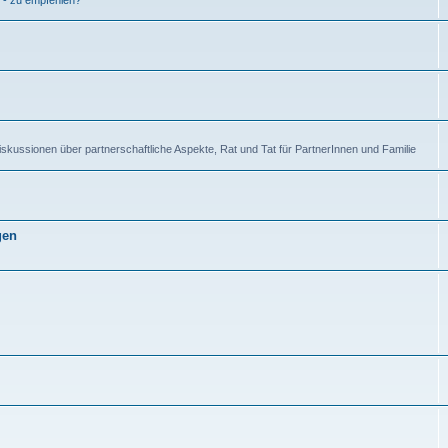
 - zu empfehlen?
kussionen über partnerschaftliche Aspekte, Rat und Tat für PartnerInnen und Familie
gen