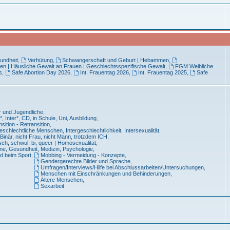
undheit
,
Verhütung
,
Schwangerschaft und Geburt | Hebammen
,
en | Häusliche Gewalt an Frauen | Geschlechtsspezifische Gewalt
,
FGM Weibliche
s
,
Safe Abortion Day 2026
,
Int. Frauentag 2026
,
Int. Frauentag 2025
,
Safe
r und Jugendliche
,
, Inter*, CD, in Schule, Uni, Ausbildung
,
sition - Retransition
,
eschlechtliche Menschen, Intergeschlechtlichkeit, Intersexualität
,
Binär, nicht Frau, nicht Mann, trotzdem ICH
,
sch, schwul, bi, queer | Homosexualität
,
ne, Gesundheit, Medizin, Psychologie
,
d beim Sport
,
Mobbing - Vermeidung - Konzepte
,
Gendergerechte Bilder und Sprache
,
Umfragen/Interviews/Hilfe bei Abschlussarbeiten/Untersuchungen
,
Menschen mit Einschränkungen und Behinderungen
,
Ältere Menschen
,
Sexarbeit