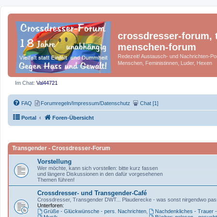
crossdresser-forum, t
menschen-forum
Redezeit! Austausch- und Nachrichten-Por
Menschen, Feministinnen, Luder, Hexen
Im Chat:
Val44721
FAQ
Forumregeln/Impressum/Datenschutz
Chat [1]
Portal
Foren-Übersicht
Transgender - Crossdresser-Forum
Vorstellung
Wer möchte, kann sich vorstellen: bitte kurz fassen
und längere Diskussionen in den dafür vorgesehenen
Themen führen!
Crossdresser- und Transgender-Café
Crossdresser, Transgender DWT... Plauderecke - was sonst nirgendwo pas
Unterforen:
Grüße - Glückwünsche - pers. Nachrichten
,
Nachdenkliches - Trauer 