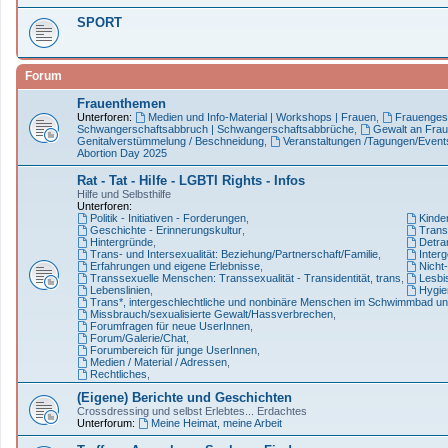
SPORT
Forum
Frauenthemen
Unterforen:
Medien und Info-Material | Workshops | Frauen
,
Frauenges
Schwangerschaftsabbruch | Schwangerschaftsabbrüche
,
Gewalt an Frau
Genitalverstümmelung / Beschneidung
,
Veranstaltungen /Tagungen/Event
Abortion Day 2025
Rat - Tat - Hilfe - LGBTI Rights - Infos
Hilfe und Selbsthilfe
Unterforen:
Politik - Initiativen - Forderungen
,
Kinde
Geschichte - Erinnerungskultur
,
Trans*
Hintergründe
,
Detran
Trans- und Intersexualität: Beziehung/Partnerschaft/Familie
,
Interg
Erfahrungen und eigene Erlebnisse
,
Nicht-
Transsexuelle Menschen: Transsexualität - Transidentität, trans
,
Lesbi
Lebenslinien
,
Hygie
Trans*, intergeschlechtliche und nonbinäre Menschen im Schwimmbad un
Missbrauch/sexualisierte Gewalt/Hassverbrechen
,
Forumfragen für neue UserInnen
,
Forum/Galerie/Chat
,
Forumbereich für junge UserInnen
,
Medien / Material / Adressen
,
Rechtliches
,
(Eigene) Berichte und Geschichten
Crossdressing und selbst Erlebtes... Erdachtes
Unterforum:
Meine Heimat, meine Arbeit