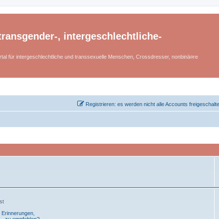
ransgender-, intergeschlechtliche-
tal für intergeschlechtliche und transsexuelle Menschen, Crossdresser, nonbinä¤re
Registrieren: es werden nicht alle Accounts freigeschalt
st
- Erinnerungen
,