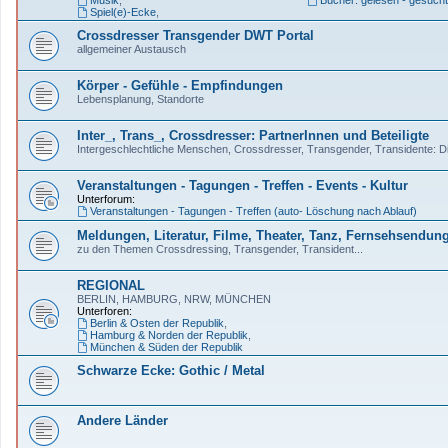
Musik
,
Bücher: gelesen - gesucht
Spiel(e)-Ecke
,
Crossdresser Transgender DWT Portal
allgemeiner Austausch
Körper - Gefühle - Empfindungen
Lebensplanung, Standorte
Inter_, Trans_, Crossdresser: PartnerInnen und Beteiligte
Intergeschlechtliche Menschen, Crossdresser, Transgender, Transidente: Dis
Veranstaltungen - Tagungen - Treffen - Events - Kultur
Unterforum:
Veranstaltungen - Tagungen - Treffen (auto- Löschung nach Ablauf)
Meldungen, Literatur, Filme, Theater, Tanz, Fernsehsendun
zu den Themen Crossdressing, Transgender, Transident...
REGIONAL
BERLIN, HAMBURG, NRW, MÜNCHEN
Unterforen:
Berlin & Osten der Republik
,
Hamburg & Norden der Republik
,
München & Süden der Republik
Schwarze Ecke: Gothic / Metal
Andere Länder