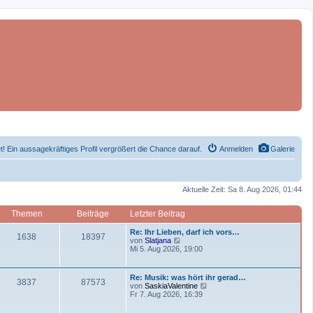
et! Ein aussagekräftiges Profil vergrößert die Chance darauf.
Anmelden
Galerie
Aktuelle Zeit: Sa 8. Aug 2026, 01:44
Themen
Beiträge
Letzter Beitrag
L
Re: Ihr Lieben, darf ich vors…
T
B
1638
18397
e
N
von
Slatjana
t
e
Mi 5. Aug 2026, 19:00
h
e
z
u
t
e
e
i
e
s
L
Re: Musik: was hört ihr gerad…
T
B
3837
87573
r
t
e
N
von
SaskiaValentine
m
t
B
e
t
e
Fr 7. Aug 2026, 16:39
e
r
h
e
z
u
i
B
e
r
t
e