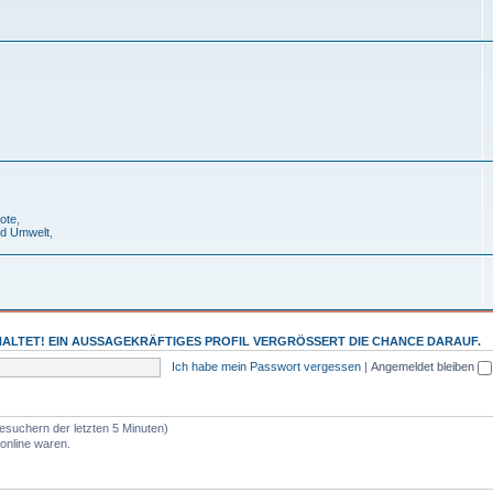
ote
,
nd Umwelt
,
ALTET! EIN AUSSAGEKRÄFTIGES PROFIL VERGRÖSSERT DIE CHANCE DARAUF.
Ich habe mein Passwort vergessen
|
Angemeldet bleiben
esuchern der letzten 5 Minuten)
online waren.