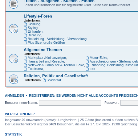
Treffen - Ausgehen - Suchen - Finden
Lesen und schreiben nur für registrierte User. Keine Sex-Kontaktbörse!
Lifestyle-Foren
Unterforen:
Kleidung
,
Styling
,
Einkaufen
,
Beratung
,
Bekleidung - Verkleidung - Verwandlung
,
Plus Size: große Größen
Allgemeine Themen
Unterforen:
Marktplatz /Kleinanzeigen
,
Motor-Ecke
,
Hausarbeit und Rezepte
,
Ausschreibungen - Stellenangeb
Netzwelt & Computer & Technik-Ecke
,
Ernährung, Bekleidung, Klima u
Fotokunst
,
test
Religion, Politik und Gesellschaft
Unterforum:
Solidarität
ANMELDEN
•
REGISTRIEREN: ES WERDEN NICHT ALLE ACCOUNTS FREIGESCH
BenutzerInnen-Name:
Passwort:
WER IST ONLINE?
Insgesamt
29
Anwesende (d/m/w): 4 registrierte, | 25 Gäste (basierend auf den aktiven B
Der Besucherrekord liegt bei
3489
Besuchern, die am Fr 17. Okt 2025, 19:08 gleichzeitig 
STATISTIK