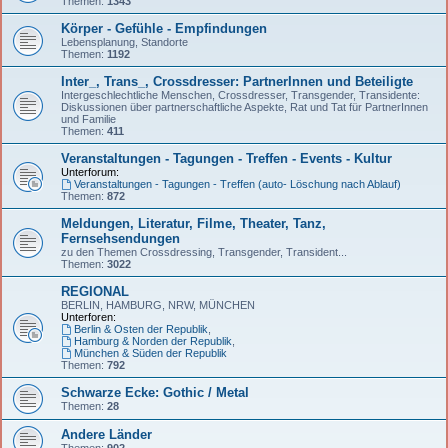
Themen:
1343
Körper - Gefühle - Empfindungen
Lebensplanung, Standorte
Themen:
1192
Inter_, Trans_, Crossdresser: PartnerInnen und Beteiligte
Intergeschlechtliche Menschen, Crossdresser, Transgender, Transidente:
Diskussionen über partnerschaftliche Aspekte, Rat und Tat für PartnerInnen
und Familie
Themen:
411
Veranstaltungen - Tagungen - Treffen - Events - Kultur
Unterforum:
Veranstaltungen - Tagungen - Treffen (auto- Löschung nach Ablauf)
Themen:
872
Meldungen, Literatur, Filme, Theater, Tanz,
Fernsehsendungen
zu den Themen Crossdressing, Transgender, Transident...
Themen:
3022
REGIONAL
BERLIN, HAMBURG, NRW, MÜNCHEN
Unterforen:
Berlin & Osten der Republik
,
Hamburg & Norden der Republik
,
München & Süden der Republik
Themen:
792
Schwarze Ecke: Gothic / Metal
Themen:
28
Andere Länder
Themen:
902