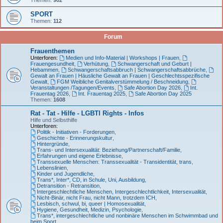
SPORT
Themen:
112
Forum
Frauenthemen
Unterforen:
Medien und Info-Material | Workshops | Frauen
,
Frauengesundheit
,
Verhütung
,
Schwangerschaft und Geburt |
Hebammen
,
Schwangerschaftsabbruch | Schwangerschaftsabbrüche
,
Gewalt an Frauen | Häusliche Gewalt an Frauen | Geschlechtsspezifische
Gewalt
,
FGM Weibliche Genitalverstümmelung / Beschneidung
,
Veranstaltungen /Tagungen/Events
,
Safe Abortion Day 2026
,
Int.
Frauentag 2026
,
Int. Frauentag 2025
,
Safe Abortion Day 2025
Themen:
1608
Rat - Tat - Hilfe - LGBTI Rights - Infos
Hilfe und Selbsthilfe
Unterforen:
Politik - Initiativen - Forderungen
,
Geschichte - Erinnerungskultur
,
Hintergründe
,
Trans- und Intersexualität: Beziehung/Partnerschaft/Familie
,
Erfahrungen und eigene Erlebnisse
,
Transsexuelle Menschen: Transsexualität - Transidentität, trans
,
Lebenslinien
,
Kinder und Jugendliche
,
Trans*, Inter*, CD, in Schule, Uni, Ausbildung
,
Detransition - Retransition
,
Intergeschlechtliche Menschen, Intergeschlechtlichkeit, Intersexualität
,
Nicht-Binär, nicht Frau, nicht Mann, trotzdem ICH
,
Lesbisch, schwul, bi, queer | Homosexualität
,
Hygiene, Gesundheit, Medizin, Psychologie
,
Trans*, intergeschlechtliche und nonbinäre Menschen im Schwimmbad und
beim Sport
,