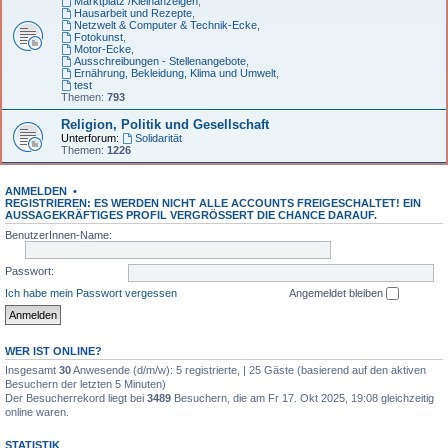
Marktplatz /Kleinanzeigen
,
Hausarbeit und Rezepte
,
Netzwelt & Computer & Technik-Ecke
,
Fotokunst
,
Motor-Ecke
,
Ausschreibungen - Stellenangebote
,
Ernährung, Bekleidung, Klima und Umwelt
,
test
Themen:
793
Religion, Politik und Gesellschaft
Unterforum:
Solidarität
Themen:
1226
ANMELDEN
•
REGISTRIEREN: ES WERDEN NICHT ALLE ACCOUNTS FREIGESCHALTET! EIN
AUSSAGEKRÄFTIGES PROFIL VERGRÖSSERT DIE CHANCE DARAUF.
BenutzerInnen-Name:
Passwort:
Ich habe mein Passwort vergessen
Angemeldet bleiben
WER IST ONLINE?
Insgesamt
30
Anwesende (d/m/w): 5 registrierte, | 25 Gäste (basierend auf den aktiven
Besuchern der letzten 5 Minuten)
Der Besucherrekord liegt bei
3489
Besuchern, die am Fr 17. Okt 2025, 19:08 gleichzeitig
online waren.
STATISTIK