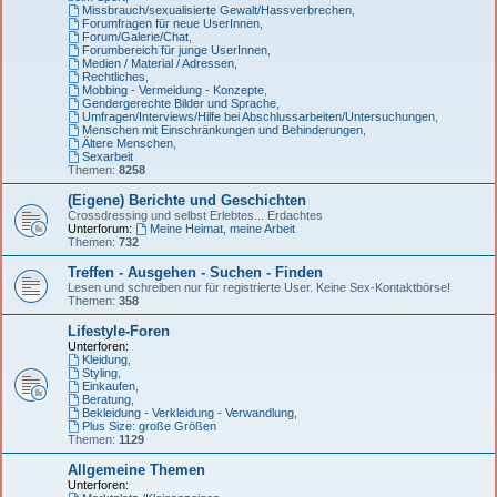
Missbrauch/sexualisierte Gewalt/Hassverbrechen
,
Forumfragen für neue UserInnen
,
Forum/Galerie/Chat
,
Forumbereich für junge UserInnen
,
Medien / Material / Adressen
,
Rechtliches
,
Mobbing - Vermeidung - Konzepte
,
Gendergerechte Bilder und Sprache
,
Umfragen/Interviews/Hilfe bei Abschlussarbeiten/Untersuchungen
,
Menschen mit Einschränkungen und Behinderungen
,
Ältere Menschen
,
Sexarbeit
Themen:
8258
(Eigene) Berichte und Geschichten
Crossdressing und selbst Erlebtes... Erdachtes
Unterforum:
Meine Heimat, meine Arbeit
Themen:
732
Treffen - Ausgehen - Suchen - Finden
Lesen und schreiben nur für registrierte User. Keine Sex-Kontaktbörse!
Themen:
358
Lifestyle-Foren
Unterforen:
Kleidung
,
Styling
,
Einkaufen
,
Beratung
,
Bekleidung - Verkleidung - Verwandlung
,
Plus Size: große Größen
Themen:
1129
Allgemeine Themen
Unterforen: