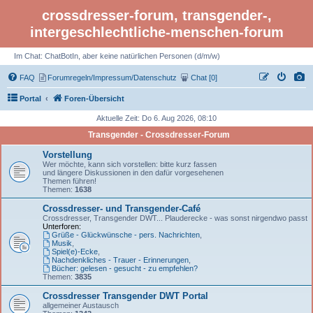
crossdresser-forum, transgender-,
intergeschlechtliche-menschen-forum
Im Chat: ChatBotIn, aber keine natürlichen Personen (d/m/w)
FAQ
Forumregeln/Impressum/Datenschutz
Chat [0]
Portal
Foren-Übersicht
Aktuelle Zeit: Do 6. Aug 2026, 08:10
Transgender - Crossdresser-Forum
Vorstellung
Wer möchte, kann sich vorstellen: bitte kurz fassen
und längere Diskussionen in den dafür vorgesehenen
Themen führen!
Themen:
1638
Crossdresser- und Transgender-Café
Crossdresser, Transgender DWT... Plauderecke - was sonst nirgendwo passt
Unterforen:
Grüße - Glückwünsche - pers. Nachrichten
,
Musik
,
Spiel(e)-Ecke
,
Nachdenkliches - Trauer - Erinnerungen
,
Bücher: gelesen - gesucht - zu empfehlen?
Themen:
3835
Crossdresser Transgender DWT Portal
allgemeiner Austausch