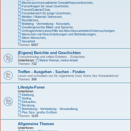
Missbrauch/sexualisierte Gewalt/Hassverbrechen
,
Forumfragen für neue UserInnen
,
Forum/Galerie/Chat
,
Forumbereich für junge UserInnen
,
Medien / Material / Adressen
,
Rechtliches
,
Mobbing - Vermeidung - Konzepte
,
Gendergerechte Bilder und Sprache
,
Umfragen/Interviews/Hilfe bei Abschlussarbeiten/Untersuchungen
,
Menschen mit Einschränkungen und Behinderungen
,
Ältere Menschen
,
Sexarbeit
Themen:
8267
(Eigene) Berichte und Geschichten
Crossdressing und selbst Erlebtes... Erdachtes
Unterforum:
Meine Heimat, meine Arbeit
Themen:
732
Treffen - Ausgehen - Suchen - Finden
Lesen und schreiben nur für registrierte User. Keine Sex-Kontaktbörse!
Themen:
358
Lifestyle-Foren
Unterforen:
Kleidung
,
Styling
,
Einkaufen
,
Beratung
,
Bekleidung - Verkleidung - Verwandlung
,
Plus Size: große Größen
Themen:
1129
Allgemeine Themen
Unterforen: