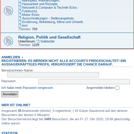
Marktplatz /Kleinanzeigen
,
Hausarbeit und Rezepte
,
Netzwelt & Computer & Technik-Ecke
,
Fotokunst
,
Motor-Ecke
,
Ausschreibungen - Stellenangebote
,
Ernährung, Bekleidung, Klima und Umwelt
,
test
Themen:
793
Religion, Politik und Gesellschaft
Unterforum:
Solidarität
Themen:
1229
ANMELDEN
•
REGISTRIEREN: ES WERDEN NICHT ALLE ACCOUNTS FREIGESCHALTET! EIN
AUSSAGEKRÄFTIGES PROFIL VERGRÖSSERT DIE CHANCE DARAUF.
BenutzerInnen-Name:
Passwort:
Ich habe mein Passwort vergessen
Angemeldet bleiben
WER IST ONLINE?
Insgesamt
39
Anwesende (d/m/w): 5 registrierte, | 34 Gäste (basierend auf den aktiven
Besuchern der letzten 5 Minuten)
Der Besucherrekord liegt bei
3489
Besuchern, die am Fr 17. Okt 2025, 19:08 gleichzeitig
online waren.
STATISTIK