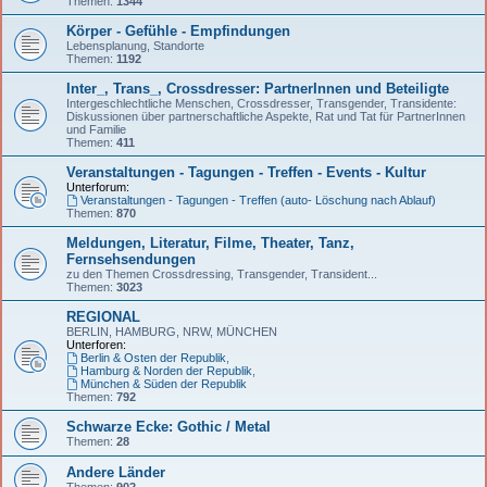
Themen:
1344
Körper - Gefühle - Empfindungen
Lebensplanung, Standorte
Themen:
1192
Inter_, Trans_, Crossdresser: PartnerInnen und Beteiligte
Intergeschlechtliche Menschen, Crossdresser, Transgender, Transidente:
Diskussionen über partnerschaftliche Aspekte, Rat und Tat für PartnerInnen
und Familie
Themen:
411
Veranstaltungen - Tagungen - Treffen - Events - Kultur
Unterforum:
Veranstaltungen - Tagungen - Treffen (auto- Löschung nach Ablauf)
Themen:
870
Meldungen, Literatur, Filme, Theater, Tanz,
Fernsehsendungen
zu den Themen Crossdressing, Transgender, Transident...
Themen:
3023
REGIONAL
BERLIN, HAMBURG, NRW, MÜNCHEN
Unterforen:
Berlin & Osten der Republik
,
Hamburg & Norden der Republik
,
München & Süden der Republik
Themen:
792
Schwarze Ecke: Gothic / Metal
Themen:
28
Andere Länder
Themen:
902