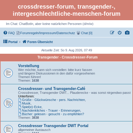
crossdresser-forum, transgender-,
intergeschlechtliche-menschen-forum
Im Chat: ChatBotIn, aber keine natürlichen Personen (d/m/w)
FAQ
Forumregeln/Impressum/Datenschutz
Chat [0]
Portal
Foren-Übersicht
Aktuelle Zeit: So 9. Aug 2026, 07:49
Transgender - Crossdresser-Forum
Vorstellung
Wer möchte, kann sich vorstellen: bitte kurz fassen
und längere Diskussionen in den dafür vorgesehenen
Themen führen!
Themen:
1638
Crossdresser- und Transgender-Café
Crossdresser, Transgender DWT... Plauderecke - was sonst nirgendwo passt
Unterforen:
Grüße - Glückwünsche - pers. Nachrichten
,
Musik
,
Spiel(e)-Ecke
,
Nachdenkliches - Trauer - Erinnerungen
,
Bücher: gelesen - gesucht - zu empfehlen?
Themen:
3838
Crossdresser Transgender DWT Portal
allgemeiner Austausch