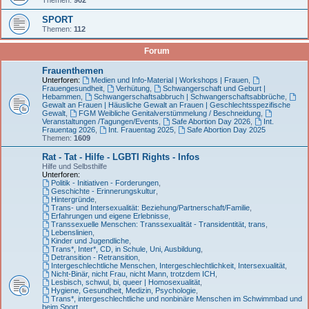
SPORT
Themen:
112
Forum
Frauenthemen
Unterforen:
Medien und Info-Material | Workshops | Frauen
,
Frauengesundheit
,
Verhütung
,
Schwangerschaft und Geburt |
Hebammen
,
Schwangerschaftsabbruch | Schwangerschaftsabbrüche
,
Gewalt an Frauen | Häusliche Gewalt an Frauen | Geschlechtsspezifische
Gewalt
,
FGM Weibliche Genitalverstümmelung / Beschneidung
,
Veranstaltungen /Tagungen/Events
,
Safe Abortion Day 2026
,
Int.
Frauentag 2026
,
Int. Frauentag 2025
,
Safe Abortion Day 2025
Themen:
1609
Rat - Tat - Hilfe - LGBTI Rights - Infos
Hilfe und Selbsthilfe
Unterforen:
Politik - Initiativen - Forderungen
,
Geschichte - Erinnerungskultur
,
Hintergründe
,
Trans- und Intersexualität: Beziehung/Partnerschaft/Familie
,
Erfahrungen und eigene Erlebnisse
,
Transsexuelle Menschen: Transsexualität - Transidentität, trans
,
Lebenslinien
,
Kinder und Jugendliche
,
Trans*, Inter*, CD, in Schule, Uni, Ausbildung
,
Detransition - Retransition
,
Intergeschlechtliche Menschen, Intergeschlechtlichkeit, Intersexualität
,
Nicht-Binär, nicht Frau, nicht Mann, trotzdem ICH
,
Lesbisch, schwul, bi, queer | Homosexualität
,
Hygiene, Gesundheit, Medizin, Psychologie
,
Trans*, intergeschlechtliche und nonbinäre Menschen im Schwimmbad und
beim Sport
,