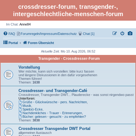
crossdresser-forum, transgender-,
intergeschlechtliche-menschen-forum
Im Chat:
Anne84
FAQ
Forumregeln/Impressum/Datenschutz
Chat [1]
Portal
Foren-Übersicht
Aktuelle Zeit: Mo 10. Aug 2026, 06:52
Transgender - Crossdresser-Forum
Vorstellung
Wer möchte, kann sich vorstellen: bitte kurz fassen
und längere Diskussionen in den dafür vorgesehenen
Themen führen!
Themen:
1638
Crossdresser- und Transgender-Café
Crossdresser, Transgender DWT... Plauderecke - was sonst nirgendwo passt
Unterforen:
Grüße - Glückwünsche - pers. Nachrichten
,
Musik
,
Spiel(e)-Ecke
,
Nachdenkliches - Trauer - Erinnerungen
,
Bücher: gelesen - gesucht - zu empfehlen?
Themen:
3838
Crossdresser Transgender DWT Portal
allgemeiner Austausch