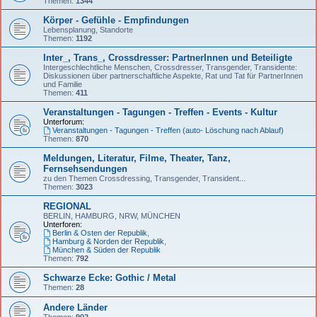
Themen:
1344
Körper - Gefühle - Empfindungen
Lebensplanung, Standorte
Themen:
1192
Inter_, Trans_, Crossdresser: PartnerInnen und Beteiligte
Intergeschlechtliche Menschen, Crossdresser, Transgender, Transidente:
Diskussionen über partnerschaftliche Aspekte, Rat und Tat für PartnerInnen
und Familie
Themen:
411
Veranstaltungen - Tagungen - Treffen - Events - Kultur
Unterforum:
Veranstaltungen - Tagungen - Treffen (auto- Löschung nach Ablauf)
Themen:
870
Meldungen, Literatur, Filme, Theater, Tanz,
Fernsehsendungen
zu den Themen Crossdressing, Transgender, Transident...
Themen:
3023
REGIONAL
BERLIN, HAMBURG, NRW, MÜNCHEN
Unterforen:
Berlin & Osten der Republik
,
Hamburg & Norden der Republik
,
München & Süden der Republik
Themen:
792
Schwarze Ecke: Gothic / Metal
Themen:
28
Andere Länder
Themen:
902