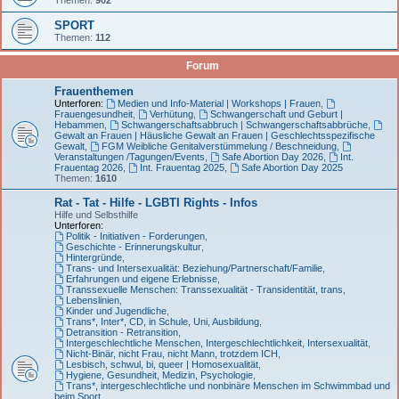
SPORT
Themen:
112
Forum
Frauenthemen
Unterforen:
Medien und Info-Material | Workshops | Frauen
,
Frauengesundheit
,
Verhütung
,
Schwangerschaft und Geburt |
Hebammen
,
Schwangerschaftsabbruch | Schwangerschaftsabbrüche
,
Gewalt an Frauen | Häusliche Gewalt an Frauen | Geschlechtsspezifische
Gewalt
,
FGM Weibliche Genitalverstümmelung / Beschneidung
,
Veranstaltungen /Tagungen/Events
,
Safe Abortion Day 2026
,
Int.
Frauentag 2026
,
Int. Frauentag 2025
,
Safe Abortion Day 2025
Themen:
1610
Rat - Tat - Hilfe - LGBTI Rights - Infos
Hilfe und Selbsthilfe
Unterforen:
Politik - Initiativen - Forderungen
,
Geschichte - Erinnerungskultur
,
Hintergründe
,
Trans- und Intersexualität: Beziehung/Partnerschaft/Familie
,
Erfahrungen und eigene Erlebnisse
,
Transsexuelle Menschen: Transsexualität - Transidentität, trans
,
Lebenslinien
,
Kinder und Jugendliche
,
Trans*, Inter*, CD, in Schule, Uni, Ausbildung
,
Detransition - Retransition
,
Intergeschlechtliche Menschen, Intergeschlechtlichkeit, Intersexualität
,
Nicht-Binär, nicht Frau, nicht Mann, trotzdem ICH
,
Lesbisch, schwul, bi, queer | Homosexualität
,
Hygiene, Gesundheit, Medizin, Psychologie
,
Trans*, intergeschlechtliche und nonbinäre Menschen im Schwimmbad und
beim Sport
,