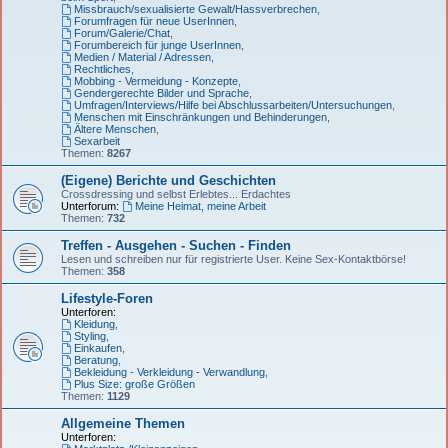
Missbrauch/sexualisierte Gewalt/Hassverbrechen
,
Forumfragen für neue UserInnen
,
Forum/Galerie/Chat
,
Forumbereich für junge UserInnen
,
Medien / Material / Adressen
,
Rechtliches
,
Mobbing - Vermeidung - Konzepte
,
Gendergerechte Bilder und Sprache
,
Umfragen/Interviews/Hilfe bei Abschlussarbeiten/Untersuchungen
,
Menschen mit Einschränkungen und Behinderungen
,
Ältere Menschen
,
Sexarbeit
Themen:
8267
(Eigene) Berichte und Geschichten
Crossdressing und selbst Erlebtes... Erdachtes
Unterforum:
Meine Heimat, meine Arbeit
Themen:
732
Treffen - Ausgehen - Suchen - Finden
Lesen und schreiben nur für registrierte User. Keine Sex-Kontaktbörse!
Themen:
358
Lifestyle-Foren
Unterforen:
Kleidung
,
Styling
,
Einkaufen
,
Beratung
,
Bekleidung - Verkleidung - Verwandlung
,
Plus Size: große Größen
Themen:
1129
Allgemeine Themen
Unterforen: