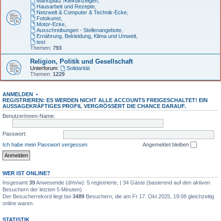
Marktplatz /Kleinanzeigen
,
Hausarbeit und Rezepte
,
Netzwelt & Computer & Technik-Ecke
,
Fotokunst
,
Motor-Ecke
,
Ausschreibungen - Stellenangebote
,
Ernährung, Bekleidung, Klima und Umwelt
,
test
Themen:
793
Religion, Politik und Gesellschaft
Unterforum:
Solidarität
Themen:
1229
ANMELDEN
•
REGISTRIEREN: ES WERDEN NICHT ALLE ACCOUNTS FREIGESCHALTET! EIN
AUSSAGEKRÄFTIGES PROFIL VERGRÖSSERT DIE CHANCE DARAUF.
BenutzerInnen-Name:
Passwort:
Ich habe mein Passwort vergessen
Angemeldet bleiben
WER IST ONLINE?
Insgesamt
39
Anwesende (d/m/w): 5 registrierte, | 34 Gäste (basierend auf den aktiven
Besuchern der letzten 5 Minuten)
Der Besucherrekord liegt bei
3489
Besuchern, die am Fr 17. Okt 2025, 19:08 gleichzeitig
online waren.
STATISTIK