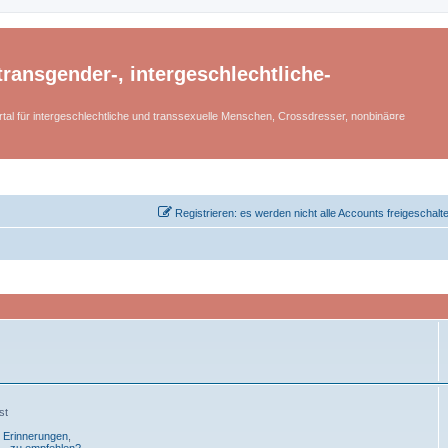
ransgender-, intergeschlechtliche-
tal für intergeschlechtliche und transsexuelle Menschen, Crossdresser, nonbinä¤re
Registrieren: es werden nicht alle Accounts freigeschalt
st
- Erinnerungen
,