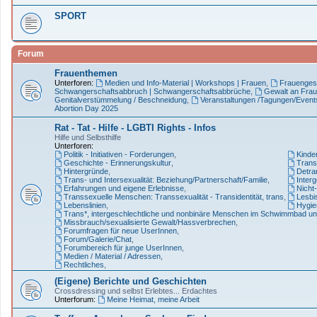
SPORT
Forum
Frauenthemen
Unterforen:
Medien und Info-Material | Workshops | Frauen
,
Frauenges
Schwangerschaftsabbruch | Schwangerschaftsabbrüche
,
Gewalt an Frau
Genitalverstümmelung / Beschneidung
,
Veranstaltungen /Tagungen/Event
Abortion Day 2025
Rat - Tat - Hilfe - LGBTI Rights - Infos
Hilfe und Selbsthilfe
Unterforen:
Politik - Initiativen - Forderungen
,
Kinde
Geschichte - Erinnerungskultur
,
Trans*
Hintergründe
,
Detran
Trans- und Intersexualität: Beziehung/Partnerschaft/Familie
,
Interg
Erfahrungen und eigene Erlebnisse
,
Nicht-
Transsexuelle Menschen: Transsexualität - Transidentität, trans
,
Lesbi
Lebenslinien
,
Hygie
Trans*, intergeschlechtliche und nonbinäre Menschen im Schwimmbad un
Missbrauch/sexualisierte Gewalt/Hassverbrechen
,
Forumfragen für neue UserInnen
,
Forum/Galerie/Chat
,
Forumbereich für junge UserInnen
,
Medien / Material / Adressen
,
Rechtliches
,
(Eigene) Berichte und Geschichten
Crossdressing und selbst Erlebtes... Erdachtes
Unterforum:
Meine Heimat, meine Arbeit