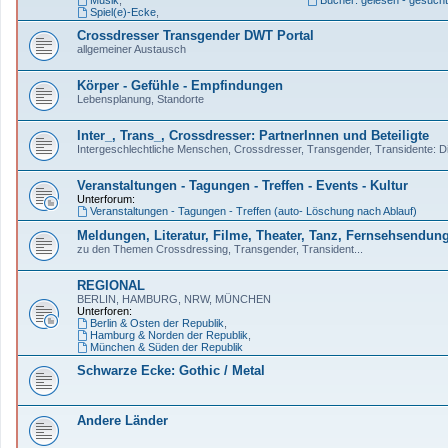
Musik
,
Bücher: gelesen - gesucht
Spiel(e)-Ecke
,
Crossdresser Transgender DWT Portal
allgemeiner Austausch
Körper - Gefühle - Empfindungen
Lebensplanung, Standorte
Inter_, Trans_, Crossdresser: PartnerInnen und Beteiligte
Intergeschlechtliche Menschen, Crossdresser, Transgender, Transidente: Dis
Veranstaltungen - Tagungen - Treffen - Events - Kultur
Unterforum:
Veranstaltungen - Tagungen - Treffen (auto- Löschung nach Ablauf)
Meldungen, Literatur, Filme, Theater, Tanz, Fernsehsendun
zu den Themen Crossdressing, Transgender, Transident...
REGIONAL
BERLIN, HAMBURG, NRW, MÜNCHEN
Unterforen:
Berlin & Osten der Republik
,
Hamburg & Norden der Republik
,
München & Süden der Republik
Schwarze Ecke: Gothic / Metal
Andere Länder