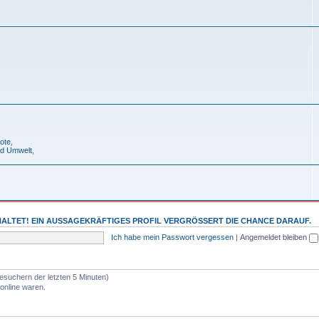
ote
,
nd Umwelt
,
ALTET! EIN AUSSAGEKRÄFTIGES PROFIL VERGRÖSSERT DIE CHANCE DARAUF.
Ich habe mein Passwort vergessen
|
Angemeldet bleiben
esuchern der letzten 5 Minuten)
online waren.