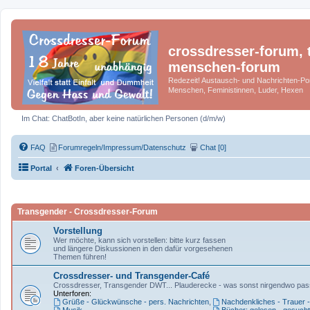
crossdresser-forum, t
menschen-forum
Redezeit! Austausch- und Nachrichten-Por
Menschen, Feministinnen, Luder, Hexen
Im Chat: ChatBotIn, aber keine natürlichen Personen (d/m/w)
FAQ
Forumregeln/Impressum/Datenschutz
Chat [0]
Portal
Foren-Übersicht
Transgender - Crossdresser-Forum
Vorstellung
Wer möchte, kann sich vorstellen: bitte kurz fassen
und längere Diskussionen in den dafür vorgesehenen
Themen führen!
Crossdresser- und Transgender-Café
Crossdresser, Transgender DWT... Plauderecke - was sonst nirgendwo pas
Unterforen:
Grüße - Glückwünsche - pers. Nachrichten
,
Nachdenkliches - Trauer 