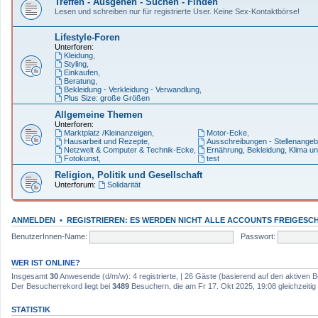
Treffen - Ausgehen - Suchen - Finden
Lesen und schreiben nur für registrierte User. Keine Sex-Kontaktbörse!
Lifestyle-Foren
Unterforen:
Kleidung
,
Styling
,
Einkaufen
,
Beratung
,
Bekleidung - Verkleidung - Verwandlung
,
Plus Size: große Größen
Allgemeine Themen
Unterforen:
Marktplatz /Kleinanzeigen
,
Motor-Ecke
,
Hausarbeit und Rezepte
,
Ausschreibungen - Stellenangeb
Netzwelt & Computer & Technik-Ecke
,
Ernährung, Bekleidung, Klima u
Fotokunst
,
test
Religion, Politik und Gesellschaft
Unterforum:
Solidarität
ANMELDEN
•
REGISTRIEREN: ES WERDEN NICHT ALLE ACCOUNTS FREIGESCH
BenutzerInnen-Name:
Passwort:
WER IST ONLINE?
Insgesamt
30
Anwesende (d/m/w): 4 registrierte, | 26 Gäste (basierend auf den aktiven B
Der Besucherrekord liegt bei
3489
Besuchern, die am Fr 17. Okt 2025, 19:08 gleichzeitig 
STATISTIK