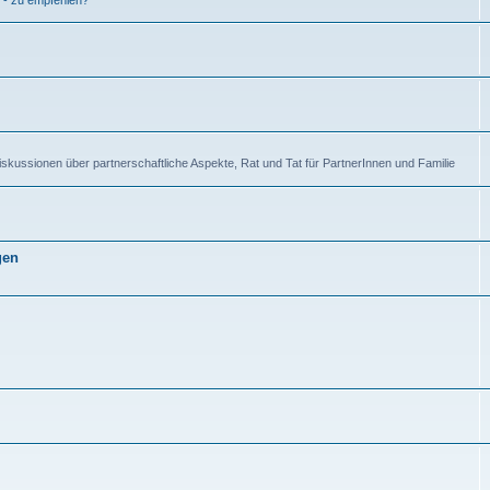
 - zu empfehlen?
kussionen über partnerschaftliche Aspekte, Rat und Tat für PartnerInnen und Familie
gen