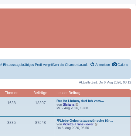
et! Ein aussagekräftiges Profil vergrößert die Chance darauf.
Anmelden
Galerie
Aktuelle Zeit: Do 6. Aug 2026, 08:12
Themen
Beiträge
Letzter Beitrag
L
Re: Ihr Lieben, darf ich vors…
T
B
1638
18397
e
N
von
Slatjana
t
e
Mi 5. Aug 2026, 19:00
h
e
z
u
t
e
e
i
e
s
L
💜Liebe Geburtstagswünsche für…
T
B
3835
87548
r
t
e
N
von
Violetta-TransFlower
m
t
B
e
t
e
Do 6. Aug 2026, 06:56
e
r
h
e
z
u
i
B
e
r
t
e