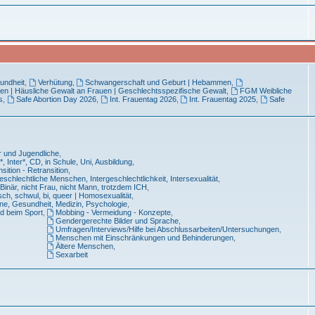
undheit
,
Verhütung
,
Schwangerschaft und Geburt | Hebammen
,
en | Häusliche Gewalt an Frauen | Geschlechtsspezifische Gewalt
,
FGM Weibliche
s
,
Safe Abortion Day 2026
,
Int. Frauentag 2026
,
Int. Frauentag 2025
,
Safe
r und Jugendliche
,
, Inter*, CD, in Schule, Uni, Ausbildung
,
sition - Retransition
,
eschlechtliche Menschen, Intergeschlechtlichkeit, Intersexualität
,
Binär, nicht Frau, nicht Mann, trotzdem ICH
,
sch, schwul, bi, queer | Homosexualität
,
ne, Gesundheit, Medizin, Psychologie
,
d beim Sport
,
Mobbing - Vermeidung - Konzepte
,
Gendergerechte Bilder und Sprache
,
Umfragen/Interviews/Hilfe bei Abschlussarbeiten/Untersuchungen
,
Menschen mit Einschränkungen und Behinderungen
,
Ältere Menschen
,
Sexarbeit