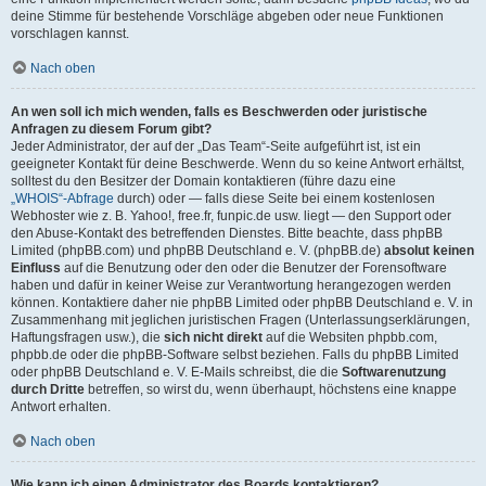
deine Stimme für bestehende Vorschläge abgeben oder neue Funktionen
vorschlagen kannst.
Nach oben
An wen soll ich mich wenden, falls es Beschwerden oder juristische
Anfragen zu diesem Forum gibt?
Jeder Administrator, der auf der „Das Team“-Seite aufgeführt ist, ist ein
geeigneter Kontakt für deine Beschwerde. Wenn du so keine Antwort erhältst,
solltest du den Besitzer der Domain kontaktieren (führe dazu eine
„WHOIS“-Abfrage
durch) oder — falls diese Seite bei einem kostenlosen
Webhoster wie z. B. Yahoo!, free.fr, funpic.de usw. liegt — den Support oder
den Abuse-Kontakt des betreffenden Dienstes. Bitte beachte, dass phpBB
Limited (phpBB.com) und phpBB Deutschland e. V. (phpBB.de)
absolut keinen
Einfluss
auf die Benutzung oder den oder die Benutzer der Forensoftware
haben und dafür in keiner Weise zur Verantwortung herangezogen werden
können. Kontaktiere daher nie phpBB Limited oder phpBB Deutschland e. V. in
Zusammenhang mit jeglichen juristischen Fragen (Unterlassungserklärungen,
Haftungsfragen usw.), die
sich nicht direkt
auf die Websiten phpbb.com,
phpbb.de oder die phpBB-Software selbst beziehen. Falls du phpBB Limited
oder phpBB Deutschland e. V. E-Mails schreibst, die die
Softwarenutzung
durch Dritte
betreffen, so wirst du, wenn überhaupt, höchstens eine knappe
Antwort erhalten.
Nach oben
Wie kann ich einen Administrator des Boards kontaktieren?