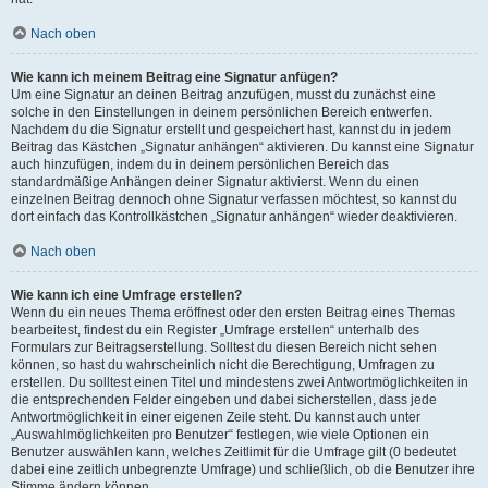
Nach oben
Wie kann ich meinem Beitrag eine Signatur anfügen?
Um eine Signatur an deinen Beitrag anzufügen, musst du zunächst eine
solche in den Einstellungen in deinem persönlichen Bereich entwerfen.
Nachdem du die Signatur erstellt und gespeichert hast, kannst du in jedem
Beitrag das Kästchen „Signatur anhängen“ aktivieren. Du kannst eine Signatur
auch hinzufügen, indem du in deinem persönlichen Bereich das
standardmäßige Anhängen deiner Signatur aktivierst. Wenn du einen
einzelnen Beitrag dennoch ohne Signatur verfassen möchtest, so kannst du
dort einfach das Kontrollkästchen „Signatur anhängen“ wieder deaktivieren.
Nach oben
Wie kann ich eine Umfrage erstellen?
Wenn du ein neues Thema eröffnest oder den ersten Beitrag eines Themas
bearbeitest, findest du ein Register „Umfrage erstellen“ unterhalb des
Formulars zur Beitragserstellung. Solltest du diesen Bereich nicht sehen
können, so hast du wahrscheinlich nicht die Berechtigung, Umfragen zu
erstellen. Du solltest einen Titel und mindestens zwei Antwortmöglichkeiten in
die entsprechenden Felder eingeben und dabei sicherstellen, dass jede
Antwortmöglichkeit in einer eigenen Zeile steht. Du kannst auch unter
„Auswahlmöglichkeiten pro Benutzer“ festlegen, wie viele Optionen ein
Benutzer auswählen kann, welches Zeitlimit für die Umfrage gilt (0 bedeutet
dabei eine zeitlich unbegrenzte Umfrage) und schließlich, ob die Benutzer ihre
Stimme ändern können.