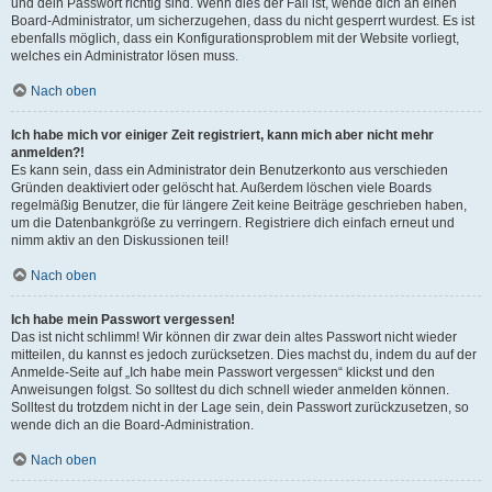
und dein Passwort richtig sind. Wenn dies der Fall ist, wende dich an einen
Board-Administrator, um sicherzugehen, dass du nicht gesperrt wurdest. Es ist
ebenfalls möglich, dass ein Konfigurationsproblem mit der Website vorliegt,
welches ein Administrator lösen muss.
Nach oben
Ich habe mich vor einiger Zeit registriert, kann mich aber nicht mehr
anmelden?!
Es kann sein, dass ein Administrator dein Benutzerkonto aus verschieden
Gründen deaktiviert oder gelöscht hat. Außerdem löschen viele Boards
regelmäßig Benutzer, die für längere Zeit keine Beiträge geschrieben haben,
um die Datenbankgröße zu verringern. Registriere dich einfach erneut und
nimm aktiv an den Diskussionen teil!
Nach oben
Ich habe mein Passwort vergessen!
Das ist nicht schlimm! Wir können dir zwar dein altes Passwort nicht wieder
mitteilen, du kannst es jedoch zurücksetzen. Dies machst du, indem du auf der
Anmelde-Seite auf „Ich habe mein Passwort vergessen“ klickst und den
Anweisungen folgst. So solltest du dich schnell wieder anmelden können.
Solltest du trotzdem nicht in der Lage sein, dein Passwort zurückzusetzen, so
wende dich an die Board-Administration.
Nach oben