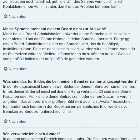
Zeit trotzdem noch falsch ist, geht die Uhr des Servers vermutlich falsch.
Kontaktiere einen Administrator, damit er das Problem beheben kann.
Nach oben
Meine Sprache steht auf diesem Board nicht zur Auswahl!
Meist hat die Board-Administration entweder deine Sprache nicht installiert
oder niemand hat das Forum bislang in deine Sprache übersetzt. Frage ggf.
einen Board-Administrator, ob er das Sprachpaket, das du benötigst,
installieren kann. Falls es noch nicht existiert, würden wir uns freuen, wenn du
es übersetzen würdest. Weitere Informationen dazu können auf der Website
von
phpBB Limited
oder auf
phpBB.de
gefunden werden.
Nach oben
Was sind das für Bilder, die bei meinem Benutzernamen angezeigt werden?
In der Beitragsansicht können zwei Bilder bei deinem Benutzernamen stehen.
Eines dieser Bilder ist meist mit deinem Rang verknüpft: Oft sind dies Sterne,
Kästchen oder Punkte, die deine Beitragszahl oder deinen Status im Forum
angeben. Das andere, meist größere, Bild wird auch als „Avatar“ bezeichnet.
Es handelt sich hierbei in der Regel um ein persönliches Bild, welches von
Benutzer zu Benutzer unterschiedlich ist.
Nach oben
Wie verwende ich einen Avatar?
In deinem persönlichen Bereich kannst du unter „Profil“ einen Avatar über eine