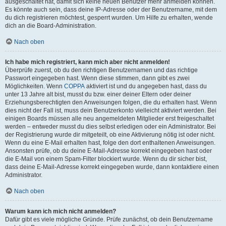
ausgeschaltet hat, damit sich keine neuen Benutzer mehr anmelden können.
Es könnte auch sein, dass deine IP-Adresse oder der Benutzername, mit dem
du dich registrieren möchtest, gesperrt wurden. Um Hilfe zu erhalten, wende
dich an die Board-Administration.
Nach oben
Ich habe mich registriert, kann mich aber nicht anmelden!
Überprüfe zuerst, ob du den richtigen Benutzernamen und das richtige
Passwort eingegeben hast. Wenn diese stimmen, dann gibt es zwei
Möglichkeiten. Wenn
COPPA
aktiviert ist und du angegeben hast, dass du
unter 13 Jahre alt bist, musst du bzw. einer deiner Eltern oder deiner
Erziehungsberechtigten den Anweisungen folgen, die du erhalten hast. Wenn
dies nicht der Fall ist, muss dein Benutzerkonto vielleicht aktiviert werden. Bei
einigen Boards müssen alle neu angemeldeten Mitglieder erst freigeschaltet
werden – entweder musst du dies selbst erledigen oder ein Administrator. Bei
der Registrierung wurde dir mitgeteilt, ob eine Aktivierung nötig ist oder nicht.
Wenn du eine E-Mail erhalten hast, folge den dort enthaltenen Anweisungen.
Ansonsten prüfe, ob du deine E-Mail-Adresse korrekt eingegeben hast oder
die E-Mail von einem Spam-Filter blockiert wurde. Wenn du dir sicher bist,
dass deine E-Mail-Adresse korrekt eingegeben wurde, dann kontaktiere einen
Administrator.
Nach oben
Warum kann ich mich nicht anmelden?
Dafür gibt es viele mögliche Gründe. Prüfe zunächst, ob dein Benutzername