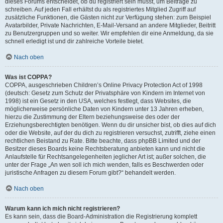
dieses Forums entscheidet, ob du registriert sein musst, um Beiträge zu
schreiben. Auf jeden Fall erhältst du als registriertes Mitglied Zugriff auf
zusätzliche Funktionen, die Gästen nicht zur Verfügung stehen: zum Beispiel
Avatarbilder, Private Nachrichten, E-Mail-Versand an andere Mitglieder, Beitritt
zu Benutzergruppen und so weiter. Wir empfehlen dir eine Anmeldung, da sie
schnell erledigt ist und dir zahlreiche Vorteile bietet.
Nach oben
Was ist COPPA?
COPPA, ausgeschrieben Children’s Online Privacy Protection Act of 1998
(deutsch: Gesetz zum Schutz der Privatsphäre von Kindern im Internet von
1998) ist ein Gesetz in den USA, welches festlegt, dass Websites, die
möglicherweise persönliche Daten von Kindern unter 13 Jahren erheben,
hierzu die Zustimmung der Eltern beziehungsweise des oder der
Erziehungsberechtigten benötigen. Wenn du dir unsicher bist, ob dies auf dich
oder die Website, auf der du dich zu registrieren versuchst, zutrifft, ziehe einen
rechtlichen Beistand zu Rate. Bitte beachte, dass phpBB Limited und der
Besitzer dieses Boards keine Rechtsberatung anbieten kann und nicht die
Anlaufstelle für Rechtsangelegenheiten jeglicher Art ist; außer solchen, die
unter der Frage „An wen soll ich mich wenden, falls es Beschwerden oder
juristische Anfragen zu diesem Forum gibt?“ behandelt werden.
Nach oben
Warum kann ich mich nicht registrieren?
Es kann sein, dass die Board-Administration die Registrierung komplett