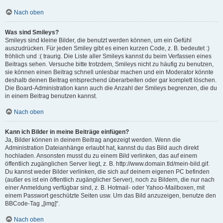
Nach oben
Was sind Smileys?
Smileys sind kleine Bilder, die benutzt werden können, um ein Gefühl
auszudrücken. Für jeden Smiley gibt es einen kurzen Code, z. B. bedeutet :)
fröhlich und :( traurig. Die Liste aller Smileys kannst du beim Verfassen eines
Beitrags sehen. Versuche bitte trotzdem, Smileys nicht zu häufig zu benutzen,
sie können einen Beitrag schnell unlesbar machen und ein Moderator könnte
deshalb deinen Beitrag entsprechend überarbeiten oder gar komplett löschen.
Die Board-Administration kann auch die Anzahl der Smileys begrenzen, die du
in einem Beitrag benutzen kannst.
Nach oben
Kann ich Bilder in meine Beiträge einfügen?
Ja, Bilder können in deinem Beitrag angezeigt werden. Wenn die
Administration Dateianhänge erlaubt hat, kannst du das Bild auch direkt
hochladen. Ansonsten musst du zu einem Bild verlinken, das auf einem
öffentlich zugänglichen Server liegt, z. B. http://www.domain.tld/mein-bild.gif.
Du kannst weder Bilder verlinken, die sich auf deinem eigenen PC befinden
(außer es ist ein öffentlich zugänglicher Server), noch zu Bildern, die nur nach
einer Anmeldung verfügbar sind, z. B. Hotmail- oder Yahoo-Mailboxen, mit
einem Passwort geschützte Seiten usw. Um das Bild anzuzeigen, benutze den
BBCode-Tag „[img]“.
Nach oben