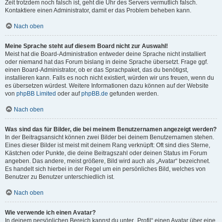
Zeit trotzdem noch falsch ist, geht die Uhr des Servers vermutlich falsch.
Kontaktiere einen Administrator, damit er das Problem beheben kann.
Nach oben
Meine Sprache steht auf diesem Board nicht zur Auswahl!
Meist hat die Board-Administration entweder deine Sprache nicht installiert
oder niemand hat das Forum bislang in deine Sprache übersetzt. Frage ggf.
einen Board-Administrator, ob er das Sprachpaket, das du benötigst,
installieren kann. Falls es noch nicht existiert, würden wir uns freuen, wenn du
es übersetzen würdest. Weitere Informationen dazu können auf der Website
von
phpBB Limited
oder auf
phpBB.de
gefunden werden.
Nach oben
Was sind das für Bilder, die bei meinem Benutzernamen angezeigt werden?
In der Beitragsansicht können zwei Bilder bei deinem Benutzernamen stehen.
Eines dieser Bilder ist meist mit deinem Rang verknüpft: Oft sind dies Sterne,
Kästchen oder Punkte, die deine Beitragszahl oder deinen Status im Forum
angeben. Das andere, meist größere, Bild wird auch als „Avatar“ bezeichnet.
Es handelt sich hierbei in der Regel um ein persönliches Bild, welches von
Benutzer zu Benutzer unterschiedlich ist.
Nach oben
Wie verwende ich einen Avatar?
In deinem persönlichen Bereich kannst du unter „Profil“ einen Avatar über eine