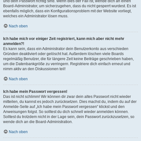
und dein Passwort richtig sind. Wenn dies der Fall ist, wende dich an einen
Board-Administrator, um sicherzugehen, dass du nicht gesperrt wurdest. Es ist
ebenfalls möglich, dass ein Konfigurationsproblem mit der Website vorliegt,
welches ein Administrator lösen muss.
Nach oben
Ich habe mich vor einiger Zeit registriert, kann mich aber nicht mehr
anmelden?!
Es kann sein, dass ein Administrator dein Benutzerkonto aus verschieden
Gründen deaktiviert oder gelöscht hat. Außerdem löschen viele Boards
regelmäßig Benutzer, die für längere Zeit keine Beiträge geschrieben haben,
um die Datenbankgröße zu verringern. Registriere dich einfach erneut und
nimm aktiv an den Diskussionen teil!
Nach oben
Ich habe mein Passwort vergessen!
Das ist nicht schlimm! Wir können dir zwar dein altes Passwort nicht wieder
mitteilen, du kannst es jedoch zurücksetzen. Dies machst du, indem du auf der
Anmelde-Seite auf „Ich habe mein Passwort vergessen“ klickst und den
Anweisungen folgst. So solltest du dich schnell wieder anmelden können.
Solltest du trotzdem nicht in der Lage sein, dein Passwort zurückzusetzen, so
wende dich an die Board-Administration.
Nach oben