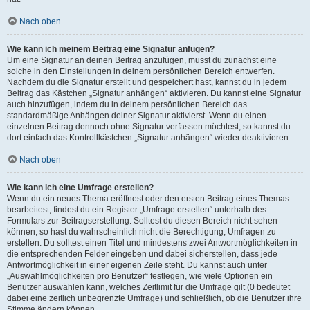
Nach oben
Wie kann ich meinem Beitrag eine Signatur anfügen?
Um eine Signatur an deinen Beitrag anzufügen, musst du zunächst eine
solche in den Einstellungen in deinem persönlichen Bereich entwerfen.
Nachdem du die Signatur erstellt und gespeichert hast, kannst du in jedem
Beitrag das Kästchen „Signatur anhängen“ aktivieren. Du kannst eine Signatur
auch hinzufügen, indem du in deinem persönlichen Bereich das
standardmäßige Anhängen deiner Signatur aktivierst. Wenn du einen
einzelnen Beitrag dennoch ohne Signatur verfassen möchtest, so kannst du
dort einfach das Kontrollkästchen „Signatur anhängen“ wieder deaktivieren.
Nach oben
Wie kann ich eine Umfrage erstellen?
Wenn du ein neues Thema eröffnest oder den ersten Beitrag eines Themas
bearbeitest, findest du ein Register „Umfrage erstellen“ unterhalb des
Formulars zur Beitragserstellung. Solltest du diesen Bereich nicht sehen
können, so hast du wahrscheinlich nicht die Berechtigung, Umfragen zu
erstellen. Du solltest einen Titel und mindestens zwei Antwortmöglichkeiten in
die entsprechenden Felder eingeben und dabei sicherstellen, dass jede
Antwortmöglichkeit in einer eigenen Zeile steht. Du kannst auch unter
„Auswahlmöglichkeiten pro Benutzer“ festlegen, wie viele Optionen ein
Benutzer auswählen kann, welches Zeitlimit für die Umfrage gilt (0 bedeutet
dabei eine zeitlich unbegrenzte Umfrage) und schließlich, ob die Benutzer ihre
Stimme ändern können.