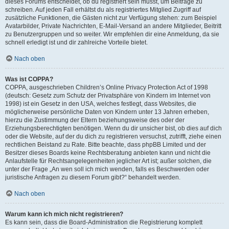
dieses Forums entscheidet, ob du registriert sein musst, um Beiträge zu
schreiben. Auf jeden Fall erhältst du als registriertes Mitglied Zugriff auf
zusätzliche Funktionen, die Gästen nicht zur Verfügung stehen: zum Beispiel
Avatarbilder, Private Nachrichten, E-Mail-Versand an andere Mitglieder, Beitritt
zu Benutzergruppen und so weiter. Wir empfehlen dir eine Anmeldung, da sie
schnell erledigt ist und dir zahlreiche Vorteile bietet.
Nach oben
Was ist COPPA?
COPPA, ausgeschrieben Children’s Online Privacy Protection Act of 1998
(deutsch: Gesetz zum Schutz der Privatsphäre von Kindern im Internet von
1998) ist ein Gesetz in den USA, welches festlegt, dass Websites, die
möglicherweise persönliche Daten von Kindern unter 13 Jahren erheben,
hierzu die Zustimmung der Eltern beziehungsweise des oder der
Erziehungsberechtigten benötigen. Wenn du dir unsicher bist, ob dies auf dich
oder die Website, auf der du dich zu registrieren versuchst, zutrifft, ziehe einen
rechtlichen Beistand zu Rate. Bitte beachte, dass phpBB Limited und der
Besitzer dieses Boards keine Rechtsberatung anbieten kann und nicht die
Anlaufstelle für Rechtsangelegenheiten jeglicher Art ist; außer solchen, die
unter der Frage „An wen soll ich mich wenden, falls es Beschwerden oder
juristische Anfragen zu diesem Forum gibt?“ behandelt werden.
Nach oben
Warum kann ich mich nicht registrieren?
Es kann sein, dass die Board-Administration die Registrierung komplett