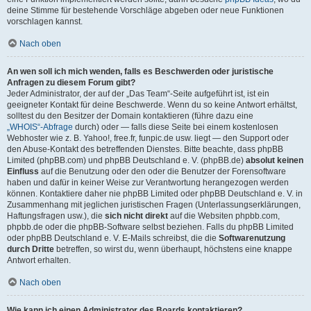
deine Stimme für bestehende Vorschläge abgeben oder neue Funktionen
vorschlagen kannst.
Nach oben
An wen soll ich mich wenden, falls es Beschwerden oder juristische
Anfragen zu diesem Forum gibt?
Jeder Administrator, der auf der „Das Team“-Seite aufgeführt ist, ist ein
geeigneter Kontakt für deine Beschwerde. Wenn du so keine Antwort erhältst,
solltest du den Besitzer der Domain kontaktieren (führe dazu eine
„WHOIS“-Abfrage
durch) oder — falls diese Seite bei einem kostenlosen
Webhoster wie z. B. Yahoo!, free.fr, funpic.de usw. liegt — den Support oder
den Abuse-Kontakt des betreffenden Dienstes. Bitte beachte, dass phpBB
Limited (phpBB.com) und phpBB Deutschland e. V. (phpBB.de)
absolut keinen
Einfluss
auf die Benutzung oder den oder die Benutzer der Forensoftware
haben und dafür in keiner Weise zur Verantwortung herangezogen werden
können. Kontaktiere daher nie phpBB Limited oder phpBB Deutschland e. V. in
Zusammenhang mit jeglichen juristischen Fragen (Unterlassungserklärungen,
Haftungsfragen usw.), die
sich nicht direkt
auf die Websiten phpbb.com,
phpbb.de oder die phpBB-Software selbst beziehen. Falls du phpBB Limited
oder phpBB Deutschland e. V. E-Mails schreibst, die die
Softwarenutzung
durch Dritte
betreffen, so wirst du, wenn überhaupt, höchstens eine knappe
Antwort erhalten.
Nach oben
Wie kann ich einen Administrator des Boards kontaktieren?