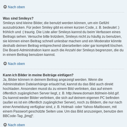
Nach oben
Was sind Smileys?
Smileys sind kleine Bilder, die benutzt werden können, um ein Gefühl
auszudrücken. Für jeden Smiley gibt es einen kurzen Code, z. B. bedeutet :)
fröhlich und :( traurig. Die Liste aller Smileys kannst du beim Verfassen eines
Beitrags sehen. Versuche bitte trotzdem, Smileys nicht zu häufig zu benutzen,
sie können einen Beitrag schnell unlesbar machen und ein Moderator könnte
deshalb deinen Beitrag entsprechend überarbeiten oder gar komplett löschen.
Die Board-Administration kann auch die Anzahl der Smileys begrenzen, die du
in einem Beitrag benutzen kannst.
Nach oben
Kann ich Bilder in meine Beiträge einfügen?
Ja, Bilder können in deinem Beitrag angezeigt werden. Wenn die
Administration Dateianhänge erlaubt hat, kannst du das Bild auch direkt
hochladen. Ansonsten musst du zu einem Bild verlinken, das auf einem
öffentlich zugänglichen Server liegt, z. B. http://www.domain.tld/mein-bild.gif.
Du kannst weder Bilder verlinken, die sich auf deinem eigenen PC befinden
(außer es ist ein öffentlich zugänglicher Server), noch zu Bildern, die nur nach
einer Anmeldung verfügbar sind, z. B. Hotmail- oder Yahoo-Mailboxen, mit
einem Passwort geschützte Seiten usw. Um das Bild anzuzeigen, benutze den
BBCode-Tag „[img]“.
Nach oben