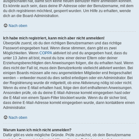
ausgeschaltet hat, damit sich keine neuen Benutzer mehr anmelden können.
Es könnte auch sein, dass deine IP-Adresse oder der Benutzername, mit dem
du dich registrieren möchtest, gesperrt wurden. Um Hilfe zu erhalten, wende
dich an die Board-Administration.
Nach oben
Ich habe mich registriert, kann mich aber nicht anmelden!
Überprüfe zuerst, ob du den richtigen Benutzernamen und das richtige
Passwort eingegeben hast. Wenn diese stimmen, dann gibt es zwei
Möglichkeiten. Wenn
COPPA
aktiviert ist und du angegeben hast, dass du
unter 13 Jahre alt bist, musst du bzw. einer deiner Eltern oder deiner
Erziehungsberechtigten den Anweisungen folgen, die du erhalten hast. Wenn
dies nicht der Fall ist, muss dein Benutzerkonto vielleicht aktiviert werden. Bei
einigen Boards müssen alle neu angemeldeten Mitglieder erst freigeschaltet
werden – entweder musst du dies selbst erledigen oder ein Administrator. Bei
der Registrierung wurde dir mitgeteilt, ob eine Aktivierung nötig ist oder nicht.
Wenn du eine E-Mail erhalten hast, folge den dort enthaltenen Anweisungen.
Ansonsten prüfe, ob du deine E-Mail-Adresse korrekt eingegeben hast oder
die E-Mail von einem Spam-Filter blockiert wurde. Wenn du dir sicher bist,
dass deine E-Mail-Adresse korrekt eingegeben wurde, dann kontaktiere einen
Administrator.
Nach oben
Warum kann ich mich nicht anmelden?
Dafür gibt es viele mögliche Gründe. Prüfe zunächst, ob dein Benutzername