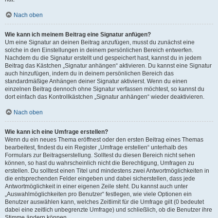
Nach oben
Wie kann ich meinem Beitrag eine Signatur anfügen?
Um eine Signatur an deinen Beitrag anzufügen, musst du zunächst eine
solche in den Einstellungen in deinem persönlichen Bereich entwerfen.
Nachdem du die Signatur erstellt und gespeichert hast, kannst du in jedem
Beitrag das Kästchen „Signatur anhängen“ aktivieren. Du kannst eine Signatur
auch hinzufügen, indem du in deinem persönlichen Bereich das
standardmäßige Anhängen deiner Signatur aktivierst. Wenn du einen
einzelnen Beitrag dennoch ohne Signatur verfassen möchtest, so kannst du
dort einfach das Kontrollkästchen „Signatur anhängen“ wieder deaktivieren.
Nach oben
Wie kann ich eine Umfrage erstellen?
Wenn du ein neues Thema eröffnest oder den ersten Beitrag eines Themas
bearbeitest, findest du ein Register „Umfrage erstellen“ unterhalb des
Formulars zur Beitragserstellung. Solltest du diesen Bereich nicht sehen
können, so hast du wahrscheinlich nicht die Berechtigung, Umfragen zu
erstellen. Du solltest einen Titel und mindestens zwei Antwortmöglichkeiten in
die entsprechenden Felder eingeben und dabei sicherstellen, dass jede
Antwortmöglichkeit in einer eigenen Zeile steht. Du kannst auch unter
„Auswahlmöglichkeiten pro Benutzer“ festlegen, wie viele Optionen ein
Benutzer auswählen kann, welches Zeitlimit für die Umfrage gilt (0 bedeutet
dabei eine zeitlich unbegrenzte Umfrage) und schließlich, ob die Benutzer ihre
Stimme ändern können.