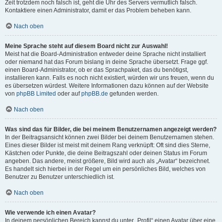
Zeit trotzdem noch falsch ist, geht die Uhr des Servers vermutlich falsch.
Kontaktiere einen Administrator, damit er das Problem beheben kann.
Nach oben
Meine Sprache steht auf diesem Board nicht zur Auswahl!
Meist hat die Board-Administration entweder deine Sprache nicht installiert
oder niemand hat das Forum bislang in deine Sprache übersetzt. Frage ggf.
einen Board-Administrator, ob er das Sprachpaket, das du benötigst,
installieren kann. Falls es noch nicht existiert, würden wir uns freuen, wenn du
es übersetzen würdest. Weitere Informationen dazu können auf der Website
von
phpBB Limited
oder auf
phpBB.de
gefunden werden.
Nach oben
Was sind das für Bilder, die bei meinem Benutzernamen angezeigt werden?
In der Beitragsansicht können zwei Bilder bei deinem Benutzernamen stehen.
Eines dieser Bilder ist meist mit deinem Rang verknüpft: Oft sind dies Sterne,
Kästchen oder Punkte, die deine Beitragszahl oder deinen Status im Forum
angeben. Das andere, meist größere, Bild wird auch als „Avatar“ bezeichnet.
Es handelt sich hierbei in der Regel um ein persönliches Bild, welches von
Benutzer zu Benutzer unterschiedlich ist.
Nach oben
Wie verwende ich einen Avatar?
In deinem persönlichen Bereich kannst du unter „Profil“ einen Avatar über eine