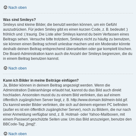
Nach oben
Was sind Smileys?
Smileys sind kleine Bilder, die benutzt werden können, um ein Gefühl
auszudrücken. Für jeden Smiley gibt es einen kurzen Code, z. B. bedeutet :)
fröhlich und :( traurig. Die Liste aller Smileys kannst du beim Verfassen eines
Beitrags sehen. Versuche bitte trotzdem, Smileys nicht zu häufig zu benutzen,
sie können einen Beitrag schnell unlesbar machen und ein Moderator könnte
deshalb deinen Beitrag entsprechend überarbeiten oder gar komplett löschen.
Die Board-Administration kann auch die Anzahl der Smileys begrenzen, die du
in einem Beitrag benutzen kannst.
Nach oben
Kann ich Bilder in meine Beiträge einfügen?
Ja, Bilder können in deinem Beitrag angezeigt werden. Wenn die
Administration Dateianhänge erlaubt hat, kannst du das Bild auch direkt
hochladen. Ansonsten musst du zu einem Bild verlinken, das auf einem
öffentlich zugänglichen Server liegt, z. B. http://www.domain.tld/mein-bild.gif.
Du kannst weder Bilder verlinken, die sich auf deinem eigenen PC befinden
(außer es ist ein öffentlich zugänglicher Server), noch zu Bildern, die nur nach
einer Anmeldung verfügbar sind, z. B. Hotmail- oder Yahoo-Mailboxen, mit
einem Passwort geschützte Seiten usw. Um das Bild anzuzeigen, benutze den
BBCode-Tag „[img]“.
Nach oben