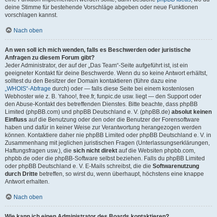
deine Stimme für bestehende Vorschläge abgeben oder neue Funktionen
vorschlagen kannst.
Nach oben
An wen soll ich mich wenden, falls es Beschwerden oder juristische
Anfragen zu diesem Forum gibt?
Jeder Administrator, der auf der „Das Team“-Seite aufgeführt ist, ist ein
geeigneter Kontakt für deine Beschwerde. Wenn du so keine Antwort erhältst,
solltest du den Besitzer der Domain kontaktieren (führe dazu eine
„WHOIS“-Abfrage
durch) oder — falls diese Seite bei einem kostenlosen
Webhoster wie z. B. Yahoo!, free.fr, funpic.de usw. liegt — den Support oder
den Abuse-Kontakt des betreffenden Dienstes. Bitte beachte, dass phpBB
Limited (phpBB.com) und phpBB Deutschland e. V. (phpBB.de)
absolut keinen
Einfluss
auf die Benutzung oder den oder die Benutzer der Forensoftware
haben und dafür in keiner Weise zur Verantwortung herangezogen werden
können. Kontaktiere daher nie phpBB Limited oder phpBB Deutschland e. V. in
Zusammenhang mit jeglichen juristischen Fragen (Unterlassungserklärungen,
Haftungsfragen usw.), die
sich nicht direkt
auf die Websiten phpbb.com,
phpbb.de oder die phpBB-Software selbst beziehen. Falls du phpBB Limited
oder phpBB Deutschland e. V. E-Mails schreibst, die die
Softwarenutzung
durch Dritte
betreffen, so wirst du, wenn überhaupt, höchstens eine knappe
Antwort erhalten.
Nach oben
Wie kann ich einen Administrator des Boards kontaktieren?