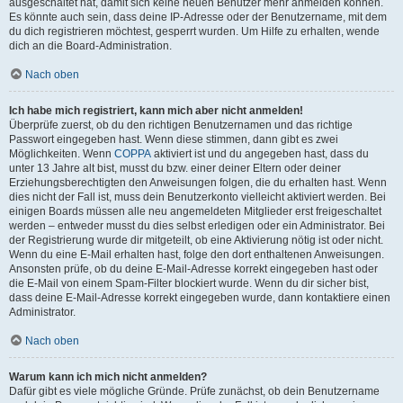
ausgeschaltet hat, damit sich keine neuen Benutzer mehr anmelden können.
Es könnte auch sein, dass deine IP-Adresse oder der Benutzername, mit dem
du dich registrieren möchtest, gesperrt wurden. Um Hilfe zu erhalten, wende
dich an die Board-Administration.
Nach oben
Ich habe mich registriert, kann mich aber nicht anmelden!
Überprüfe zuerst, ob du den richtigen Benutzernamen und das richtige
Passwort eingegeben hast. Wenn diese stimmen, dann gibt es zwei
Möglichkeiten. Wenn
COPPA
aktiviert ist und du angegeben hast, dass du
unter 13 Jahre alt bist, musst du bzw. einer deiner Eltern oder deiner
Erziehungsberechtigten den Anweisungen folgen, die du erhalten hast. Wenn
dies nicht der Fall ist, muss dein Benutzerkonto vielleicht aktiviert werden. Bei
einigen Boards müssen alle neu angemeldeten Mitglieder erst freigeschaltet
werden – entweder musst du dies selbst erledigen oder ein Administrator. Bei
der Registrierung wurde dir mitgeteilt, ob eine Aktivierung nötig ist oder nicht.
Wenn du eine E-Mail erhalten hast, folge den dort enthaltenen Anweisungen.
Ansonsten prüfe, ob du deine E-Mail-Adresse korrekt eingegeben hast oder
die E-Mail von einem Spam-Filter blockiert wurde. Wenn du dir sicher bist,
dass deine E-Mail-Adresse korrekt eingegeben wurde, dann kontaktiere einen
Administrator.
Nach oben
Warum kann ich mich nicht anmelden?
Dafür gibt es viele mögliche Gründe. Prüfe zunächst, ob dein Benutzername