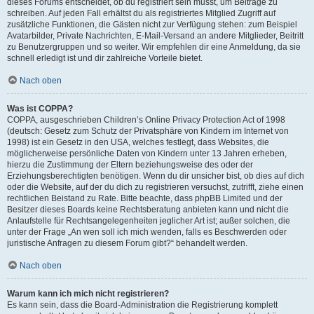
dieses Forums entscheidet, ob du registriert sein musst, um Beiträge zu
schreiben. Auf jeden Fall erhältst du als registriertes Mitglied Zugriff auf
zusätzliche Funktionen, die Gästen nicht zur Verfügung stehen: zum Beispiel
Avatarbilder, Private Nachrichten, E-Mail-Versand an andere Mitglieder, Beitritt
zu Benutzergruppen und so weiter. Wir empfehlen dir eine Anmeldung, da sie
schnell erledigt ist und dir zahlreiche Vorteile bietet.
Nach oben
Was ist COPPA?
COPPA, ausgeschrieben Children’s Online Privacy Protection Act of 1998
(deutsch: Gesetz zum Schutz der Privatsphäre von Kindern im Internet von
1998) ist ein Gesetz in den USA, welches festlegt, dass Websites, die
möglicherweise persönliche Daten von Kindern unter 13 Jahren erheben,
hierzu die Zustimmung der Eltern beziehungsweise des oder der
Erziehungsberechtigten benötigen. Wenn du dir unsicher bist, ob dies auf dich
oder die Website, auf der du dich zu registrieren versuchst, zutrifft, ziehe einen
rechtlichen Beistand zu Rate. Bitte beachte, dass phpBB Limited und der
Besitzer dieses Boards keine Rechtsberatung anbieten kann und nicht die
Anlaufstelle für Rechtsangelegenheiten jeglicher Art ist; außer solchen, die
unter der Frage „An wen soll ich mich wenden, falls es Beschwerden oder
juristische Anfragen zu diesem Forum gibt?“ behandelt werden.
Nach oben
Warum kann ich mich nicht registrieren?
Es kann sein, dass die Board-Administration die Registrierung komplett