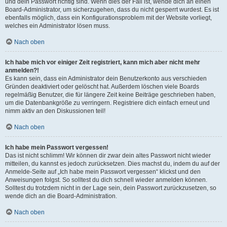
und dein Passwort richtig sind. Wenn dies der Fall ist, wende dich an einen
Board-Administrator, um sicherzugehen, dass du nicht gesperrt wurdest. Es ist
ebenfalls möglich, dass ein Konfigurationsproblem mit der Website vorliegt,
welches ein Administrator lösen muss.
Nach oben
Ich habe mich vor einiger Zeit registriert, kann mich aber nicht mehr
anmelden?!
Es kann sein, dass ein Administrator dein Benutzerkonto aus verschieden
Gründen deaktiviert oder gelöscht hat. Außerdem löschen viele Boards
regelmäßig Benutzer, die für längere Zeit keine Beiträge geschrieben haben,
um die Datenbankgröße zu verringern. Registriere dich einfach erneut und
nimm aktiv an den Diskussionen teil!
Nach oben
Ich habe mein Passwort vergessen!
Das ist nicht schlimm! Wir können dir zwar dein altes Passwort nicht wieder
mitteilen, du kannst es jedoch zurücksetzen. Dies machst du, indem du auf der
Anmelde-Seite auf „Ich habe mein Passwort vergessen“ klickst und den
Anweisungen folgst. So solltest du dich schnell wieder anmelden können.
Solltest du trotzdem nicht in der Lage sein, dein Passwort zurückzusetzen, so
wende dich an die Board-Administration.
Nach oben