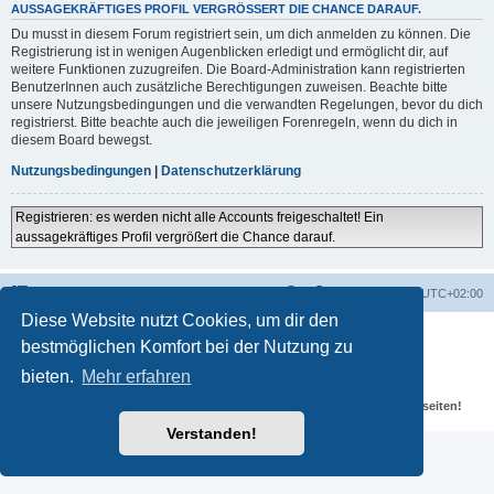
AUSSAGEKRÄFTIGES PROFIL VERGRÖSSERT DIE CHANCE DARAUF.
Du musst in diesem Forum registriert sein, um dich anmelden zu können. Die
Registrierung ist in wenigen Augenblicken erledigt und ermöglicht dir, auf
weitere Funktionen zuzugreifen. Die Board-Administration kann registrierten
BenutzerInnen auch zusätzliche Berechtigungen zuweisen. Beachte bitte
unsere Nutzungsbedingungen und die verwandten Regelungen, bevor du dich
registrierst. Bitte beachte auch die jeweiligen Forenregeln, wenn du dich in
diesem Board bewegst.
Nutzungsbedingungen
|
Datenschutzerklärung
Registrieren: es werden nicht alle Accounts freigeschaltet! Ein
aussagekräftiges Profil vergrößert die Chance darauf.
Portal
Foren-Übersicht
Alle Zeiten sind
UTC+02:00
Diese Website nutzt Cookies, um dir den
Powered by
phpBB
® Forum Software © phpBB Limited
bestmöglichen Komfort bei der Nutzung zu
Deutsche Übersetzung durch
phpBB.de
Datenschutz
|
Nutzungsbedingungen
bieten.
Mehr erfahren
Für verlinkte Fotos, Videos, Dateien und Beiträge gelten die
Datenschutzbestimmungen und weiteren Regeln der externen Webseiten!
Verstanden!