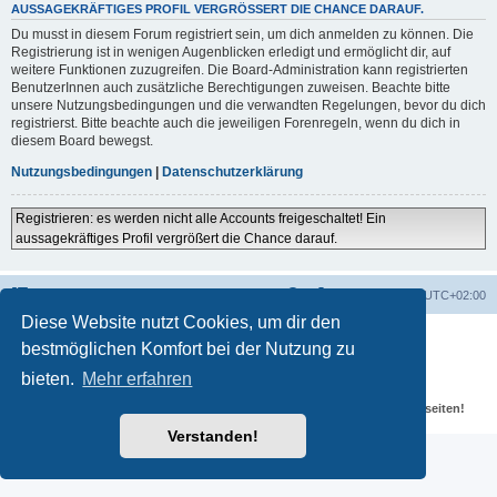
AUSSAGEKRÄFTIGES PROFIL VERGRÖSSERT DIE CHANCE DARAUF.
Du musst in diesem Forum registriert sein, um dich anmelden zu können. Die
Registrierung ist in wenigen Augenblicken erledigt und ermöglicht dir, auf
weitere Funktionen zuzugreifen. Die Board-Administration kann registrierten
BenutzerInnen auch zusätzliche Berechtigungen zuweisen. Beachte bitte
unsere Nutzungsbedingungen und die verwandten Regelungen, bevor du dich
registrierst. Bitte beachte auch die jeweiligen Forenregeln, wenn du dich in
diesem Board bewegst.
Nutzungsbedingungen
|
Datenschutzerklärung
Registrieren: es werden nicht alle Accounts freigeschaltet! Ein
aussagekräftiges Profil vergrößert die Chance darauf.
Portal
Foren-Übersicht
Alle Zeiten sind
UTC+02:00
Diese Website nutzt Cookies, um dir den
Powered by
phpBB
® Forum Software © phpBB Limited
bestmöglichen Komfort bei der Nutzung zu
Deutsche Übersetzung durch
phpBB.de
Datenschutz
|
Nutzungsbedingungen
bieten.
Mehr erfahren
Für verlinkte Fotos, Videos, Dateien und Beiträge gelten die
Datenschutzbestimmungen und weiteren Regeln der externen Webseiten!
Verstanden!