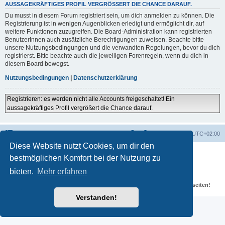
AUSSAGEKRÄFTIGES PROFIL VERGRÖSSERT DIE CHANCE DARAUF.
Du musst in diesem Forum registriert sein, um dich anmelden zu können. Die
Registrierung ist in wenigen Augenblicken erledigt und ermöglicht dir, auf
weitere Funktionen zuzugreifen. Die Board-Administration kann registrierten
BenutzerInnen auch zusätzliche Berechtigungen zuweisen. Beachte bitte
unsere Nutzungsbedingungen und die verwandten Regelungen, bevor du dich
registrierst. Bitte beachte auch die jeweiligen Forenregeln, wenn du dich in
diesem Board bewegst.
Nutzungsbedingungen
|
Datenschutzerklärung
Registrieren: es werden nicht alle Accounts freigeschaltet! Ein
aussagekräftiges Profil vergrößert die Chance darauf.
Portal
Foren-Übersicht
Alle Zeiten sind
UTC+02:00
Diese Website nutzt Cookies, um dir den
Powered by
phpBB
® Forum Software © phpBB Limited
bestmöglichen Komfort bei der Nutzung zu
Deutsche Übersetzung durch
phpBB.de
Datenschutz
|
Nutzungsbedingungen
bieten.
Mehr erfahren
Für verlinkte Fotos, Videos, Dateien und Beiträge gelten die
Datenschutzbestimmungen und weiteren Regeln der externen Webseiten!
Verstanden!