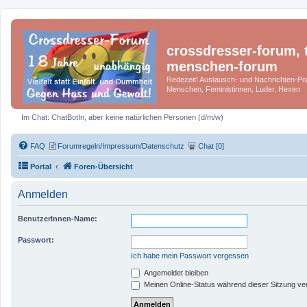
crossdresser-forum, t
menschen-forum
Redezeit! Austausch- und Nachrichten-Por
Menschen, Feministinnen, Luder, Hexen
Im Chat: ChatBotIn, aber keine natürlichen Personen (d/m/w)
FAQ
Forumregeln/Impressum/Datenschutz
Chat [0]
Portal
Foren-Übersicht
Anmelden
BenutzerInnen-Name:
Passwort:
Ich habe mein Passwort vergessen
Angemeldet bleiben
Meinen Online-Status während dieser Sitzung ve