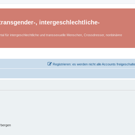
ransgender-, intergeschlechtliche-
tal für intergeschlechtliche und transsexuelle Menschen, Crossdresser, nonbinä¤re
Registrieren: es werden nicht alle Accounts freigeschalt
rbergen