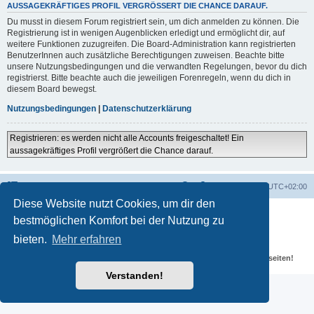
AUSSAGEKRÄFTIGES PROFIL VERGRÖSSERT DIE CHANCE DARAUF.
Du musst in diesem Forum registriert sein, um dich anmelden zu können. Die
Registrierung ist in wenigen Augenblicken erledigt und ermöglicht dir, auf
weitere Funktionen zuzugreifen. Die Board-Administration kann registrierten
BenutzerInnen auch zusätzliche Berechtigungen zuweisen. Beachte bitte
unsere Nutzungsbedingungen und die verwandten Regelungen, bevor du dich
registrierst. Bitte beachte auch die jeweiligen Forenregeln, wenn du dich in
diesem Board bewegst.
Nutzungsbedingungen
|
Datenschutzerklärung
Registrieren: es werden nicht alle Accounts freigeschaltet! Ein
aussagekräftiges Profil vergrößert die Chance darauf.
Portal
Foren-Übersicht
Alle Zeiten sind
UTC+02:00
Diese Website nutzt Cookies, um dir den
Powered by
phpBB
® Forum Software © phpBB Limited
bestmöglichen Komfort bei der Nutzung zu
Deutsche Übersetzung durch
phpBB.de
Datenschutz
|
Nutzungsbedingungen
bieten.
Mehr erfahren
Für verlinkte Fotos, Videos, Dateien und Beiträge gelten die
Datenschutzbestimmungen und weiteren Regeln der externen Webseiten!
Verstanden!