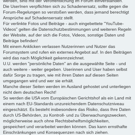
werden, sind mit der Veröffentlichung im Forum einverstanden.
Die UserInen verpflichten sich zu Schadenersatz, sollte gegen die
Forum-Regelungen so verstoßen werden, dass jemand berechtigt
Ansprüche auf Schadensersatz stellt.
Für verlinkte Fotos und Beiträge - auch eingebettete "YouTube-
Videos" gelten die Datenschutzbestimmungen und weiteren Regeln
der Website, auf der sich die Fotos, Videos, sonstige Daten und
Beiträge befinden!
Mit einem Anklicken verlassen Nutzerinnen und Nutzer das
Forumsystem und rufen ein externes Angebot auf. In den Beiträgen
wird das nach Möglichkeit gekennzeichnet.
U.U. werden "persönliche Daten" an die ausgewählte Seite - und
auch weitere - weiter gegeben. Userinnen und User haben selbst
dafür Sorge zu tragen, wie mit ihren Daten auf diesen Seiten
umgegangen wird und wer sie erhält.
Manche dieser Seiten werden im Ausland gehostet und unterliegen
nicht dem deutschen Recht!
So werden die USA vom Europäischen Gerichtshof als ein Land mit
einem nach EU-Standards unzureichendem Datenschutzniveau
eingeschätzt. Es besteht insbesondere das Risiko, dass Ihre Daten
durch US-Behörden, zu Kontroll- und zu Überwachungszwecken,
möglicherweise auch ohne Rechtsbehelfsmöglichkeiten,
gespeichert und verarbeitet werden können. Das kann ernsthafte
Einschränkungen und Konsequenzen nach sich ziehen.