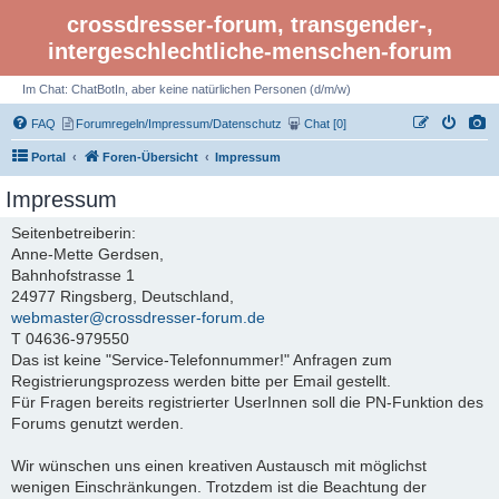
crossdresser-forum, transgender-,
intergeschlechtliche-menschen-forum
Im Chat: ChatBotIn, aber keine natürlichen Personen (d/m/w)
FAQ
Forumregeln/Impressum/Datenschutz
Chat [0]
Portal
Foren-Übersicht
Impressum
Impressum
Seitenbetreiberin:
Anne-Mette Gerdsen,
Bahnhofstrasse 1
24977 Ringsberg, Deutschland,
webmaster@crossdresser-forum.de
T 04636-979550
Das ist keine "Service-Telefonnummer!" Anfragen zum
Registrierungsprozess werden bitte per Email gestellt.
Für Fragen bereits registrierter UserInnen soll die PN-Funktion des
Forums genutzt werden.
Wir wünschen uns einen kreativen Austausch mit möglichst
wenigen Einschränkungen. Trotzdem ist die Beachtung der