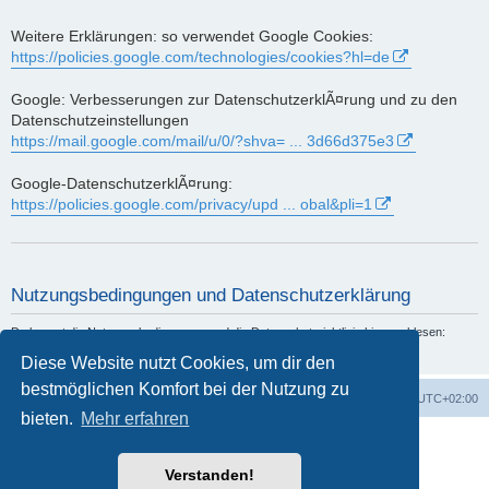
Weitere Erklärungen: so verwendet Google Cookies:
https://policies.google.com/technologies/cookies?hl=de
Google: Verbesserungen zur DatenschutzerklÃ¤rung und zu den
Datenschutzeinstellungen
https://mail.google.com/mail/u/0/?shva= ... 3d66d375e3
Google-DatenschutzerklÃ¤rung:
https://policies.google.com/privacy/upd ... obal&pli=1
Nutzungsbedingungen und Datenschutzerklärung
Du kannst die Nutzungsbedingungen und die Datenschutzrichtlinie hier nachlesen:
Nutzungsbedingungen
und
Datenschutzerklärung
Diese Website nutzt Cookies, um dir den
bestmöglichen Komfort bei der Nutzung zu
Portal
Foren-Übersicht
Alle Zeiten sind
UTC+02:00
bieten.
Mehr erfahren
Powered by
phpBB
® Forum Software © phpBB Limited
Deutsche Übersetzung durch
phpBB.de
Verstanden!
Datenschutz
|
Nutzungsbedingungen